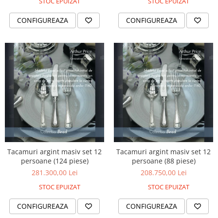
Cote Noire
STOC EPUIZAT
STOC EPUIZAT
ARRIS
CONFIGUREAZA
CONFIGUREAZA
CELESTIAL PLATINUM
CORNUCOPIA
INTAGLIO
JASPER CONRAN GOLD
RENAISSANCE GOLD
ANTHEMION BLUE
BUTTERFLY BLOOM
OLD COUNTRY ROSES
PASHMINA
SIGNET PLATINUM
CELESTIAL GOLD
Tacamuri argint masiv set 12
Tacamuri argint masiv set 12
persoane (124 piese)
persoane (88 piese)
NATURE
281.300,00 Lei
208.750,00 Lei
CHINOISERIE WHITE
JASPER CONRAN WHITE
STOC EPUIZAT
STOC EPUIZAT
GILDED MUSE
CONFIGUREAZA
CONFIGUREAZA
WONDERLUST