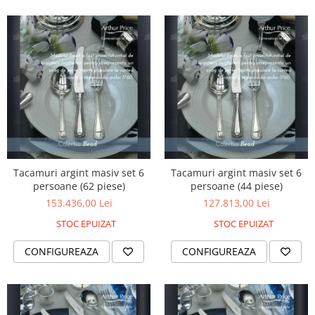
MORRIS&AMP;CO
KINGSLEY
SERENDIPITY GOLD
SERENDIPITY PLATINUM
CHELSEA
MEDICEA
CELESTIAL
PATCHWORK WILLOW
BLUE LILY
Tacamuri argint masiv set 6
Tacamuri argint masiv set 6
HIBISCUS
persoane (62 piese)
persoane (44 piese)
SWAN
153.436,00 Lei
127.813,00 Lei
FLORENTINE TURQUOISE
STOC EPUIZAT
STOC EPUIZAT
ANTHEMION GREY
ORCHARD
CONFIGUREAZA
CONFIGUREAZA
CREATURES OF CURIOSITY
JARDIN
RENAISSANCE RED