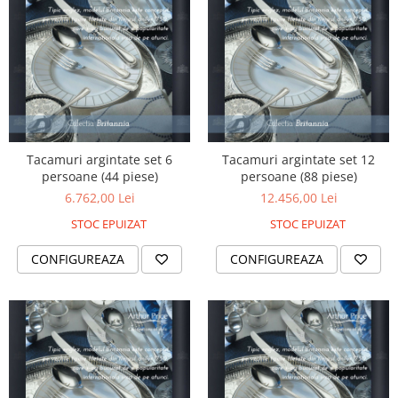
SERENDIPITY WHITE
FLOWER FESTIVAL BLUE
FLOWER FESTIVAL RED
LOVE BIRDS
CHIQUE VERDE
CHIQUE ROZ
CHIQUE STRIPES VERDE
Tacamuri argintate set 6
Tacamuri argintate set 12
Renaissance Grey
persoane (44 piese)
persoane (88 piese)
Royal White
6.762,00 Lei
12.456,00 Lei
CHIQUE STRIPES GALBEN
STOC EPUIZAT
STOC EPUIZAT
CHIQUE GALBEN
CONFIGUREAZA
CONFIGUREAZA