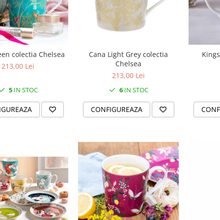
en colectia Chelsea
Cana Light Grey colectia
Kings
Chelsea
213,00 Lei
213,00 Lei
5
IN STOC
6
IN STOC
IGUREAZA
CONFIGUREAZA
CONF