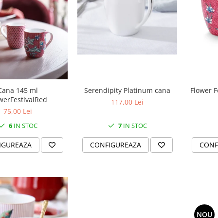
Cana 145 ml
Serendipity Platinum cana
Flower F
werFestivalRed
117,00 Lei
75,00 Lei
6
IN STOC
7
IN STOC
IGUREAZA
CONFIGUREAZA
CONF
NOU