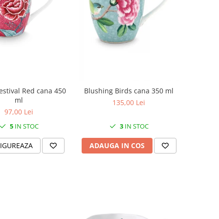
estival Red cana 450
Blushing Birds cana 350 ml
ml
135,00 Lei
97,00 Lei
5
IN STOC
3
IN STOC
IGUREAZA
ADAUGA IN COS