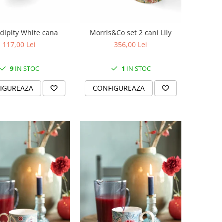
dipity White cana
Morris&Co set 2 cani Lily
117,00 Lei
356,00 Lei
9
IN STOC
1
IN STOC
IGUREAZA
CONFIGUREAZA