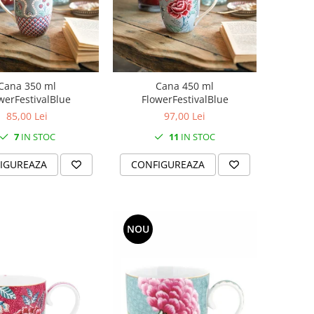
Cana 350 ml
Cana 450 ml
werFestivalBlue
FlowerFestivalBlue
85,00 Lei
97,00 Lei
7
IN STOC
11
IN STOC
IGUREAZA
CONFIGUREAZA
NOU