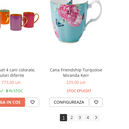
et 4 cani colorate,
Cana Friendship Turquoise
ulori diferite
Miranda Kerr
773,00 Lei
229,00 Lei
3
IN STOC
STOC EPUIZAT
GA IN COS
CONFIGUREAZA
1
2
3
4