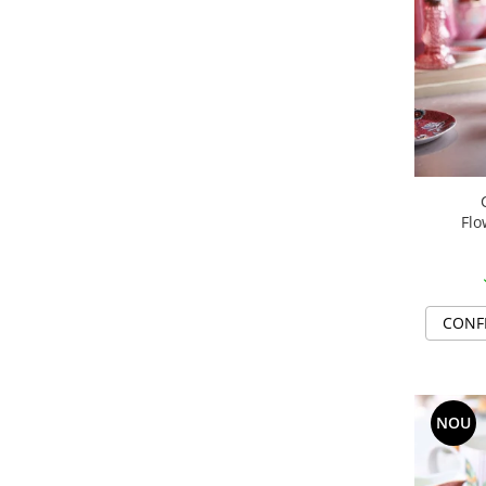
SERENDIPITY WHITE
FLOWER FESTIVAL BLUE
FLOWER FESTIVAL RED
LOVE BIRDS
CHIQUE VERDE
CHIQUE ROZ
CHIQUE STRIPES VERDE
Renaissance Grey
Flo
Royal White
CHIQUE STRIPES GALBEN
CHIQUE GALBEN
CONF
NOU