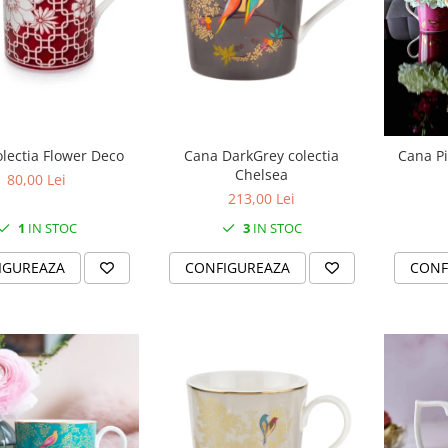
lectia Flower Deco
Cana DarkGrey colectia
Cana Pi
Chelsea
80,00 Lei
213,00 Lei
1
IN STOC
3
IN STOC
IGUREAZA
CONFIGUREAZA
CONF