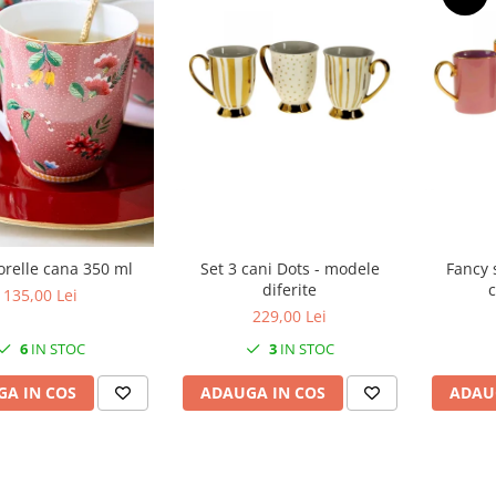
orelle cana 350 ml
Set 3 cani Dots - modele
Fancy s
diferite
c
135,00 Lei
229,00 Lei
6
IN STOC
3
IN STOC
A IN COS
ADAUGA IN COS
ADAU