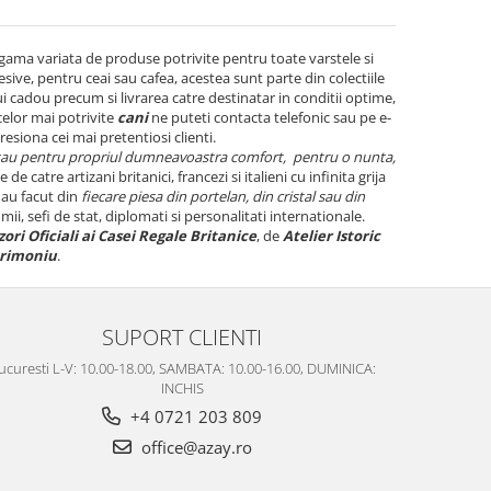
gama variata de produse potrivite pentru toate varstele si
esive, pentru ceai sau cafea, acestea sunt parte din colectiile
ui cadou precum si livrarea catre destinatar in conditii optime,
celor mai potrivite
cani
ne puteti contacta telefonic sau pe e-
esiona cei mai pretentiosi clienti.
sau pentru propriul dumneavoastra comfort, pentru o nunta,
e de catre artizani britanici, francezi si italieni cu infinita grija
 au facut din
fiecare piesa din portelan, din cristal sau din
ii, sefi de stat, diplomati si personalitati internationale.
ori Oficiali ai Casei Regale Britanice
, de
Atelier Istoric
trimoniu
.
SUPORT CLIENTI
ucuresti L-V: 10.00-18.00, SAMBATA: 10.00-16.00, DUMINICA:
INCHIS
+4 0721 203 809
office@azay.ro