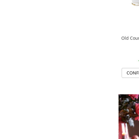
MORRIS&AMP;CO
KINGSLEY
SERENDIPITY GOLD
SERENDIPITY PLATINUM
CHELSEA
Old Cou
MEDICEA
CELESTIAL
PATCHWORK WILLOW
BLUE LILY
CONF
HIBISCUS
SWAN
FLORENTINE TURQUOISE
ANTHEMION GREY
ORCHARD
CREATURES OF CURIOSITY
JARDIN
RENAISSANCE RED