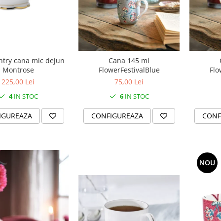
ntry cana mic dejun
Cana 145 ml
Montrose
FlowerFestivalBlue
Flo
225,00 Lei
75,00 Lei
4
IN STOC
6
IN STOC
IGUREAZA
CONFIGUREAZA
CONF
NOU