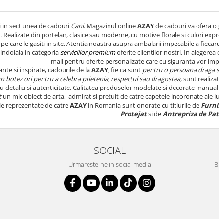
i in sectiunea de cadouri
Cani
. Magazinul online
AZAY
de cadouri va ofera o 
. Realizate din portelan, clasice sau moderne, cu motive florale si culori expr
pe care le gasiti in site. Atentia noastra asupra ambalarii impecabile a fiecar
 indoiala in categoria
serviciilor premium
oferite clientilor nostri. In alegerea 
mail pentru oferte personalizate care cu siguranta vor impr
ante si inspirate, cadourile de la
AZAY
, fie ca sunt
pentru o persoana draga 
n botez ori pentru a celebra prietenia, respectul sau dragostea
, sunt realizat
u detaliu si autenticitate. Calitatea produselor modelate si decorate manual
t
un mic obiect de arta, admirat si pretuit de catre capetele incoronate ale lum
ele reprezentate de catre
AZAY
in Romania sunt onorate cu titlurile de
Furniz
Protejat
si de
Antrepriza de Pa
SOCIAL
Urmareste-ne in social media
B