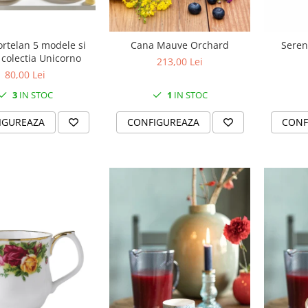
rtelan 5 modele si
Cana Mauve Orchard
Seren
, colectia Unicorno
213,00 Lei
80,00 Lei
3
IN STOC
1
IN STOC
IGUREAZA
CONFIGUREAZA
CONF