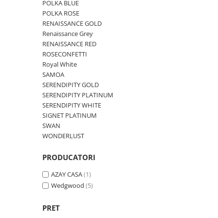
Cote Noire
POLKA BLUE
ARRIS
POLKA ROSE
CELESTIAL PLATINUM
RENAISSANCE GOLD
Renaissance Grey
CORNUCOPIA
RENAISSANCE RED
INTAGLIO
ROSECONFETTI
JASPER CONRAN GOLD
Royal White
RENAISSANCE GOLD
SAMOA
SERENDIPITY GOLD
ANTHEMION BLUE
SERENDIPITY PLATINUM
BUTTERFLY BLOOM
SERENDIPITY WHITE
OLD COUNTRY ROSES
SIGNET PLATINUM
PASHMINA
SWAN
WONDERLUST
SIGNET PLATINUM
CELESTIAL GOLD
PRODUCATORI
NATURE
CHINOISERIE WHITE
AZAY CASA
(1)
Wedgwood
(5)
JASPER CONRAN WHITE
GILDED MUSE
PRET
WONDERLUST