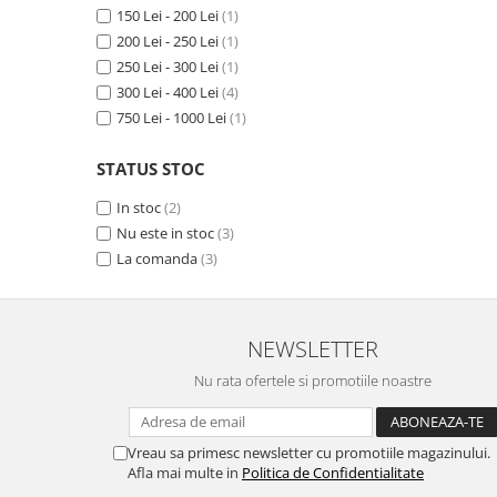
MORRIS&AMP;CO
150 Lei - 200 Lei
(1)
200 Lei - 250 Lei
(1)
KINGSLEY
250 Lei - 300 Lei
(1)
SERENDIPITY GOLD
300 Lei - 400 Lei
(4)
SERENDIPITY PLATINUM
750 Lei - 1000 Lei
(1)
CHELSEA
MEDICEA
STATUS STOC
CELESTIAL
In stoc
(2)
PATCHWORK WILLOW
Nu este in stoc
(3)
BLUE LILY
La comanda
(3)
HIBISCUS
SWAN
FLORENTINE TURQUOISE
NEWSLETTER
ANTHEMION GREY
Nu rata ofertele si promotiile noastre
ORCHARD
CREATURES OF CURIOSITY
JARDIN
Vreau sa primesc newsletter cu promotiile magazinului.
Afla mai multe in
Politica de Confidentialitate
RENAISSANCE RED