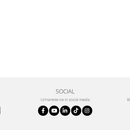
SOCIAL
Urmareste-ne in social media
B