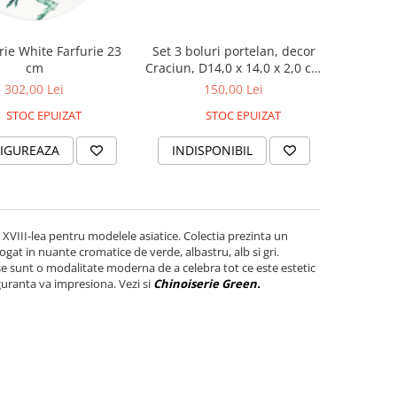
Set 3 boluri portelan, decor
rie White Farfurie 23
Craciun, D14,0 x 14,0 x 2,0 cm
cm
fiecare
150,00 Lei
302,00 Lei
STOC EPUIZAT
STOC EPUIZAT
INDISPONIBIL
IGUREAZA
 XVIII-lea pentru modelele asiatice. Colectia prezinta un
ogat in nuante cromatice de verde, albastru, alb si gri.
ese sunt o modalitate moderna de a celebra tot ce este estetic
guranta va impresiona. Vezi si
Chinoiserie Green.