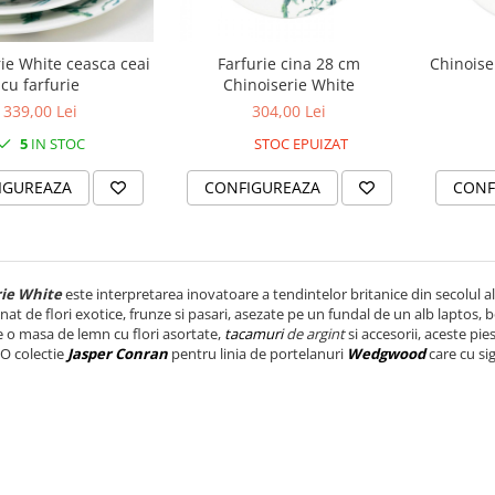
ie White ceasca ceai
Farfurie cina 28 cm
Chinoise
cu farfurie
Chinoiserie White
339,00 Lei
304,00 Lei
5
IN STOC
STOC EPUIZAT
IGUREAZA
CONFIGUREAZA
CONF
rie White
este interpretarea inovatoare a tendintelor britanice din secolul al
nat de flori exotice, frunze si pasari, asezate pe un fundal de un alb laptos, b
 o masa de lemn cu flori asortate,
tacamuri
de argint
si accesorii, aceste pi
 O colectie
Jasper Conran
pentru linia de portelanuri
Wedgwood
care cu si