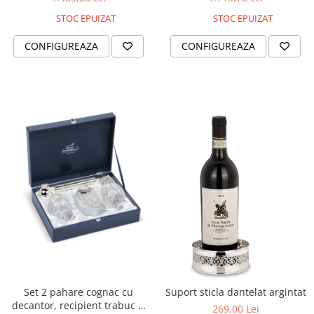
MORRIS&AMP;CO
STOC EPUIZAT
STOC EPUIZAT
KINGSLEY
CONFIGUREAZA
CONFIGUREAZA
SERENDIPITY GOLD
SERENDIPITY PLATINUM
CHELSEA
MEDICEA
CELESTIAL
PATCHWORK WILLOW
BLUE LILY
HIBISCUS
SWAN
FLORENTINE TURQUOISE
ANTHEMION GREY
ORCHARD
CREATURES OF CURIOSITY
JARDIN
Set 2 pahare cognac cu
Suport sticla dantelat argintat
RENAISSANCE RED
decantor, recipient trabuc si
269,00 Lei