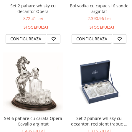
Cote Noire
Set 2 pahare whisky cu
Bol vodka cu capac si 6 sonde
ARRIS
decantor Opera
argintat
CELESTIAL PLATINUM
872,41 Lei
2.390,96 Lei
CORNUCOPIA
STOC EPUIZAT
STOC EPUIZAT
INTAGLIO
JASPER CONRAN GOLD
CONFIGUREAZA
CONFIGUREAZA
RENAISSANCE GOLD
ANTHEMION BLUE
BUTTERFLY BLOOM
OLD COUNTRY ROSES
PASHMINA
SIGNET PLATINUM
CELESTIAL GOLD
NATURE
CHINOISERIE WHITE
JASPER CONRAN WHITE
Set 6 pahare cu carafa Opera
Set 2 pahare whisky cu
GILDED MUSE
Cavallo argintat
decantor, recipient trabuc si
WONDERLUST
cutter
1.485,88 Lei
1.715,78 Lei