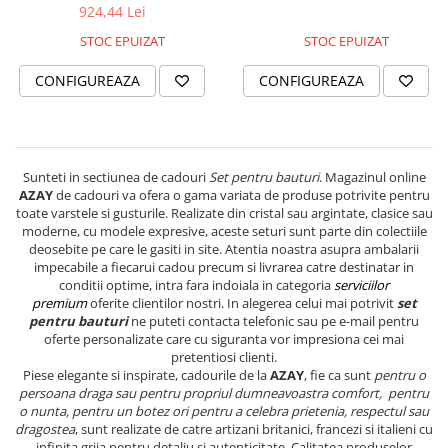
cutter
SERENDIPITY WHITE
924,44 Lei
FLOWER FESTIVAL BLUE
STOC EPUIZAT
STOC EPUIZAT
FLOWER FESTIVAL RED
CONFIGUREAZA
CONFIGUREAZA
LOVE BIRDS
CHIQUE VERDE
CHIQUE ROZ
CHIQUE STRIPES VERDE
Sunteti in sectiunea de cadouri
Set pentru bauturi
. Magazinul online
Renaissance Grey
AZAY
de cadouri va ofera o gama variata de produse potrivite pentru
toate varstele si gusturile. Realizate din cristal sau argintate, clasice sau
Royal White
moderne, cu modele expresive, aceste seturi sunt parte din colectiile
CHIQUE STRIPES GALBEN
deosebite pe care le gasiti in site. Atentia noastra asupra ambalarii
impecabile a fiecarui cadou precum si livrarea catre destinatar in
CHIQUE GALBEN
conditii optime, intra fara indoiala in categoria
serviciilor
premium
oferite clientilor nostri. In alegerea celui mai potrivit
set
pentru bauturi
ne puteti contacta telefonic sau pe e-mail pentru
oferte personalizate care cu siguranta vor impresiona cei mai
pretentiosi clienti.
Piese elegante si inspirate, cadourile de la
AZAY
, fie ca sunt
pentru o
persoana draga sau pentru propriul dumneavoastra comfort, pentru
o nunta, pentru un botez ori pentru a celebra prietenia, respectul sau
dragostea
, sunt realizate de catre artizani britanici, francezi si italieni cu
infinita grija pentru detaliu si autenticitate. Calitatea produselor