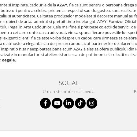
ante si inspirate, cadourile de la
AZAY
, fie ca sunt pentru o persoana draga
otez ori pentru a celebra prietenia, respectul sau dragostea, sunt realizate de c
aliu si autenticitate. Calitatea produselor modelate si decorate manual au fac
mic obiect de arta, admirat si pretuit timp indelungat. AZAY- Furnizor Oficial
ului regal in Arta Cadourilor! Cele mai fine si pretioase colectii de servicii 
ntru cei care conteaza cu adevarat, vin sa spuna fiecare povestile lor specia
i si exigenti clienti: fie ca este vorba despre un cadou care urmeaza sa celebr
a o atmosfera eleganta sau despre un cadou facut partenerilor de afaceri, no
inspirat o nisa neexploatata pana acum AZAY a ales sa ofere publicului din
alizate in manufacturi si ateliere istorice sau de patrimoniu si colectii realiz
r Regale.
SOCIAL
Urmareste-ne in social media
B