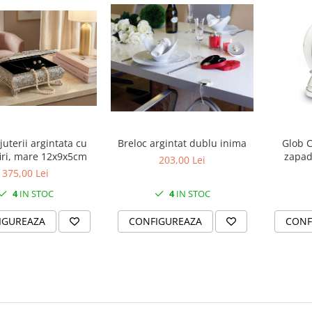
juterii argintata cu
Breloc argintat dublu inima
Glob C
iri, mare 12x9x5cm
zapada
203,00 Lei
375,00 Lei
4
IN STOC
4
IN STOC
IGUREAZA
CONFIGUREAZA
CONF