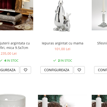
juterii argintata cu
Sfesni
Iepuras argintat cu mama
firi, mica 9.5x7cm
101,00 Lei
235,00 Lei
4
IN STOC
2
IN STOC
IGUREAZA
CONF
CONFIGUREAZA