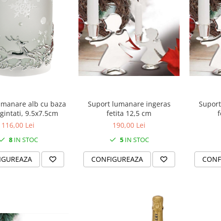
Suport lumanare ingeras
Suport
umanare alb cu baza
fetita 12,5 cm
f
rgintati, 9.5x7.5cm
190,00 Lei
116,00 Lei
5
IN STOC
8
IN STOC
CONFIGUREAZA
CONF
IGUREAZA