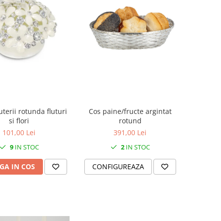
erii rotunda fluturi
Cos paine/fructe argintat
si flori
rotund
101,00 Lei
391,00 Lei
9
IN STOC
2
IN STOC
GA IN COS
CONFIGUREAZA