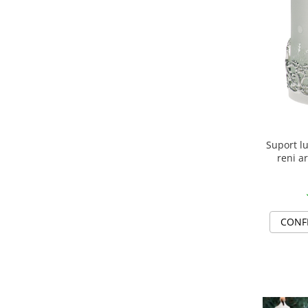
MORRIS&AMP;CO
KINGSLEY
SERENDIPITY GOLD
SERENDIPITY PLATINUM
CHELSEA
MEDICEA
CELESTIAL
PATCHWORK WILLOW
Suport l
BLUE LILY
reni a
HIBISCUS
SWAN
FLORENTINE TURQUOISE
CONF
ANTHEMION GREY
ORCHARD
CREATURES OF CURIOSITY
JARDIN
RENAISSANCE RED