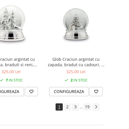
raciun argintat cu
Glob Craciun argintat cu
, braduti si reni,
zapada, bradut cu cadouri, D
D12cm
12cm
325,00 Lei
325,00 Lei
7
IN STOC
2
IN STOC
IGUREAZA
CONFIGUREAZA
1
2
3
19
...