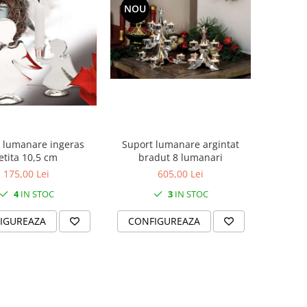
NOU
 lumanare ingeras
Suport lumanare argintat
etita 10,5 cm
bradut 8 lumanari
175,00 Lei
605,00 Lei
4
IN STOC
3
IN STOC
IGUREAZA
CONFIGUREAZA