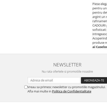
Piese eleg
pentru un b
pentru det
argint un 
rafinament
CADOURI pe
sofisticat
intregeasc
Acoperind 
produse re
ai Caselo
NEWSLETTER
Nu rata ofertele si promotiile noastre
Vreau sa primesc newsletter cu promotiile magazinului.
Afla mai multe in
Politica de Confidentialitate