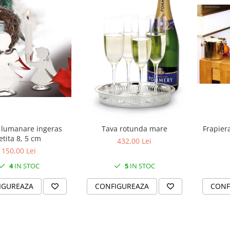
 lumanare ingeras
Tava rotunda mare
Frapiera
etita 8, 5 cm
432,00 Lei
150,00 Lei
4
IN STOC
5
IN STOC
IGUREAZA
CONFIGUREAZA
CONF