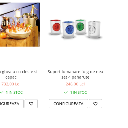
 gheata cu cleste si
Suport lumanare fulg de nea
capac
set 4 paharute
732,00 Lei
248,00 Lei
1
IN STOC
1
IN STOC
IGUREAZA
CONFIGUREAZA