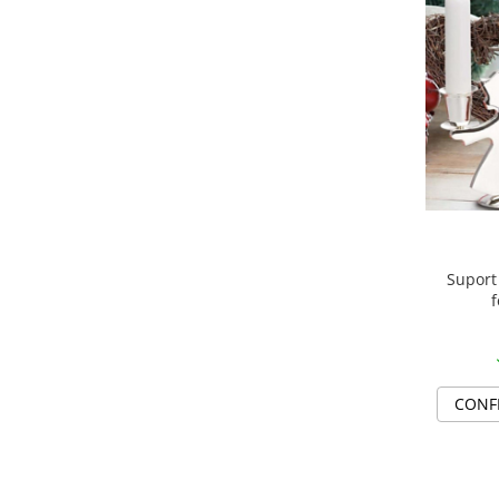
SERENDIPITY WHITE
FLOWER FESTIVAL BLUE
FLOWER FESTIVAL RED
LOVE BIRDS
CHIQUE VERDE
CHIQUE ROZ
CHIQUE STRIPES VERDE
Renaissance Grey
Royal White
CHIQUE STRIPES GALBEN
Suport
CHIQUE GALBEN
f
CONF