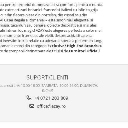
 sau pentru propriul dumneavoastra comfort, pentru o nunta,
atre artizani britanici, francezi si italieni cu infinita grija
ut din fiecare piesa din portelan, din cristal sau din
 Al Casei Regale a Romaniei – este sinonimul elegantei si
de masa, tacamuri sau pahare, obiecte decorative si mai ales
le intr-un loc magic! AZAY este alegerea perfecta a celor mai
eze momente frumoase ale vietii, despre achizitii care sa
i investim intr-o relatie cu adevarat speciala pe termen lung.
 Romania marci din categoria
Exclusive/ High-End Brands
cu
ate de companii detinatoare ale titlului de
Furnizori Oficiali
SUPORT CLIENTI
ucuresti L-V: 10.00-18.00, SAMBATA: 10.00-16.00, DUMINICA:
INCHIS
+4 0721 203 809
office@azay.ro