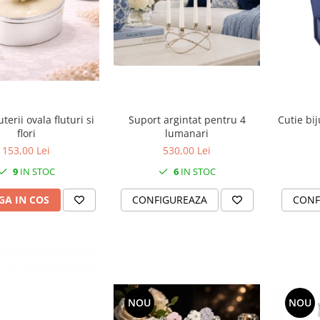
uterii ovala fluturi si
Suport argintat pentru 4
Cutie bij
flori
lumanari
153,00 Lei
530,00 Lei
9
IN STOC
6
IN STOC
A IN COS
CONFIGUREAZA
CONF
NOU
NOU