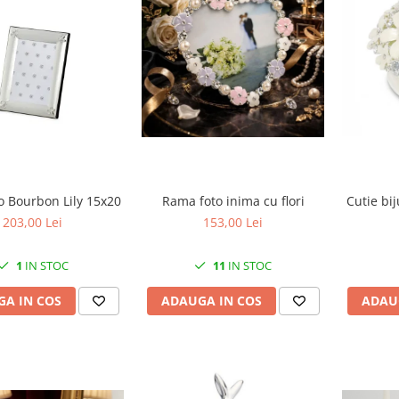
Rama foto inima cu flori
o Bourbon Lily 15x20
Cutie bijut
153,00 Lei
203,00 Lei
11
IN STOC
1
IN STOC
ADAUGA IN COS
A IN COS
ADAU