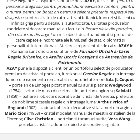
Piese elegante si inspirate, cadourile de la
AZAY
, fie ca sunt
pentru o
persoana draga sau pentru propriul dumneavoastra comfort, pentru
o nunta, pentru un botez ori pentru a celebra prietenia, respectul sau
dragostea
, sunt realizate de catre artizani britanici, francezi si italieni cu
infinita grija pentru detaliu si autenticitate. Calitatea produselor
modelate si decorate manual au facut din
fiecare piesa din portelan,
din cristal sau din argint
un mic obiect de arta, admirat si pretuit de
catre capetele incoronate ale lumii, sefi de stat, diplomati si
personalitati internationale. Atelierele reprezentate de catre
AZAY
in
Romania sunt onorate cu titlurile de
Furnizori Oficiali ai Casei
Regale Britanice
, de
Atelier Istoric Protejat
si de
Antrepriza de
Patrimoniu
.
AZAY
pune la dispozitia clientilor un portofoliu select de producatori
premium de cristal si portelan, furnizori ai
Caselor Regale
din intreaga
lume, cu o experienta remarcabila si notorietate mondiala:
JL Coquet
– portelan de Limoges pictat manual cu aur si platina;
Wedgwood
(1754) – seturi de masa din cel mai fin portelan englezesc;
Salviati
(1859) – pahare si obiecte decorative din cristal de Venetia, preferate
de nobilime si casele regale din intreaga lume;
Arthur Price of
England
(1902) – cadouri, obiecte decorative si tacamuri din argint;
Mario Cioni
(1953) – cristal modelat manual de maestrii cristalieri de la
Florenta;
Clive Christian
– portelan si tacamuri aurite;
Vera Wang
–
portelan, cristal, cadouri si obiecte decorative argintate.