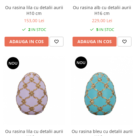
SERENDIPITY WHITE
Ou rasina lila cu detalii aurii
Ou rasina alb cu detalii aurii
FLOWER FESTIVAL BLUE
H10 cm
H16 cm
FLOWER FESTIVAL RED
153,00 Lei
229,00 Lei
LOVE BIRDS
2
IN STOC
5
IN STOC
CHIQUE VERDE
ADAUGA IN COS
ADAUGA IN COS
CHIQUE ROZ
CHIQUE STRIPES VERDE
Renaissance Grey
NOU
NOU
Royal White
CHIQUE STRIPES GALBEN
CHIQUE GALBEN
Ou rasina lila cu detalii aurii
Ou rasina bleu cu detalii aurii