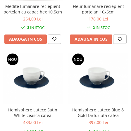
Fleur lumanare reciepient
Medite lumanare reciepient
portelan 10x6cm
portelan cu capac hex 10.5cm
178,00 Lei
264,00 Lei
2
IN STOC
3
IN STOC
ADAUGA IN COS
ADAUGA IN COS
NOU
NOU
Hemisphere Lutece Satin
Hemisphere Lutece Blue &
White ceasca cafea
Gold farfuriuta cafea
483,00 Lei
397,00 Lei
5
IN STOC
3
IN STOC