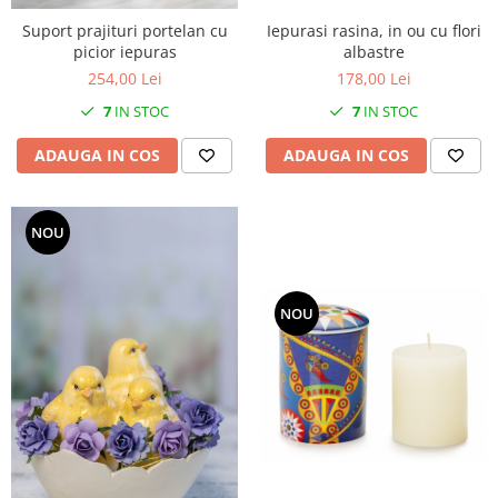
Iepurasi rasina, in ou cu flori
Suport prajituri portelan cu
albastre
picior iepuras
178,00 Lei
254,00 Lei
7
IN STOC
7
IN STOC
ADAUGA IN COS
ADAUGA IN COS
NOU
NOU