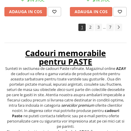
ADAUGA IN COS
ADAUGA IN COS
1
2
3
7
...
Cadouri memorabile
pentru PASTE
Sunteti in sectiunea de cadouri Paste rafinate. Magazinul online
AZAY
de cadouri va ofera o gama variata de produse potrivite pentru
aceasta sarbatoare pentru toate varstele sau gusturile
. Oua din
portelan pictate manual, iepurasi argintati, cosulete sau fructiere,
seturi de masa sau obiectele
deco
sunt parte din colectiile deosebite
pe care le gasiti in site. Atentia noastra asupra ambalarii impecabile a
fiecarui cadou precum si livrarea catre destinatar in conditii optime,
intra fara indoiala in categoria
serviciilor premium
oferite clientilor
nostri. In alegerea celor mai potrivite produse pentru
cadouri
Paste
ne puteti contacta telefonic sau pe e-mail pentru oferte
personalizate care cu siguranta vor impresiona atat pe cei mici cat si
pe parinti.