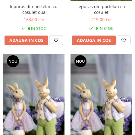
Iepuras din portelan cu
Iepuras din portelan cu
cosulet oua
cosulet
163,00 Lei
219,00 Lei
6
IN STOC
9
IN STOC
ADAUGA IN COS
ADAUGA IN COS
NOU
NOU