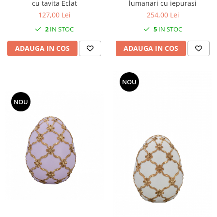
lumanari cu iepurasi
cu tavita Eclat
MORRIS&AMP;CO
254,00 Lei
127,00 Lei
KINGSLEY
5
IN STOC
2
IN STOC
SERENDIPITY GOLD
SERENDIPITY PLATINUM
ADAUGA IN COS
ADAUGA IN COS
CHELSEA
MEDICEA
NOU
CELESTIAL
PATCHWORK WILLOW
NOU
BLUE LILY
HIBISCUS
SWAN
FLORENTINE TURQUOISE
ANTHEMION GREY
ORCHARD
CREATURES OF CURIOSITY
JARDIN
RENAISSANCE RED