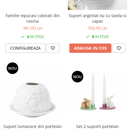
Cote Noire
ARRIS
CELESTIAL PLATINUM
Familie iepurasi colorati din
Suport argintat ou cu tavita si
CORNUCOPIA
rasina
capac
381,00 Lei
356,00 Lei
INTAGLIO
JASPER CONRAN GOLD
4
IN STOC
8
IN STOC
RENAISSANCE GOLD
CONFIGUREAZA
ADAUGA IN COS
ANTHEMION BLUE
BUTTERFLY BLOOM
OLD COUNTRY ROSES
NOU
PASHMINA
NOU
SIGNET PLATINUM
CELESTIAL GOLD
NATURE
CHINOISERIE WHITE
JASPER CONRAN WHITE
GILDED MUSE
Set 2 suporti portelan
Suport lumanare din portelan
WONDERLUST