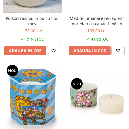
Puisori rasina, in ou cu flori
Medite lumanare reciepient
mov
portelan cu capac 11x8cm
178,00 Lei
193,00 Lei
7
IN STOC
4
IN STOC
ADAUGA IN COS
ADAUGA IN COS
NOU
NOU