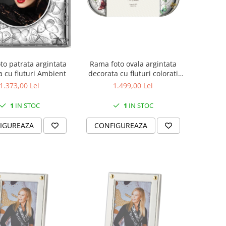
to patrata argintata
Rama foto ovala argintata
a cu fluturi Ambient
decorata cu fluturi colorati
Ambient
1.373,00 Lei
1.499,00 Lei
1
IN STOC
1
IN STOC
IGUREAZA
CONFIGUREAZA