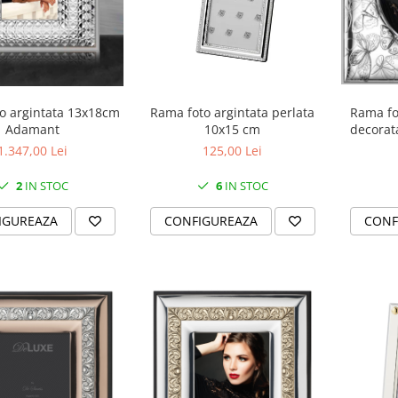
Rama fo
o argintata 13x18cm
Rama foto argintata perlata
decorat
Adamant
10x15 cm
1.347,00 Lei
125,00 Lei
2
IN STOC
6
IN STOC
CONF
IGUREAZA
CONFIGUREAZA