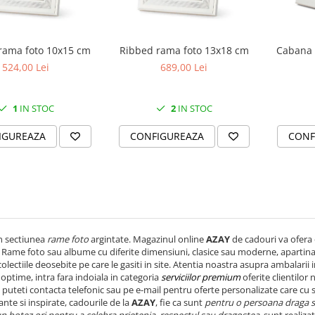
Cabana 
rama foto 10x15 cm
Ribbed rama foto 13x18 cm
524,00 Lei
689,00 Lei
1
IN STOC
2
IN STOC
CONF
IGUREAZA
CONFIGUREAZA
in sectiunea
rame foto
argintate. Magazinul online
AZAY
de cadouri va ofera 
. Rame foto sau albume cu diferite dimensiuni, clasice sau moderne, apartin
colectiile deosebite pe care le gasiti in site. Atentia noastra asupra ambalarii
i optime, intra fara indoiala in categoria
serviciilor premium
oferite clientilor 
puteti contacta telefonic sau pe e-mail pentru oferte personalizate care cu s
ante si inspirate, cadourile de la
AZAY
, fie ca sunt
pentru o persoana draga 
n botez ori pentru a celebra prietenia, respectul sau dragostea
, sunt realizat