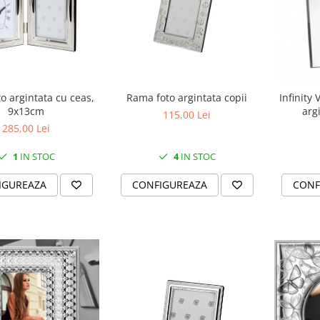
Rama foto argintata copii
o argintata cu ceas,
Infinity
9x13cm
arg
115,00 Lei
285,00 Lei
4
IN STOC
1
IN STOC
CONFIGUREAZA
IGUREAZA
CONF