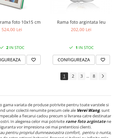
rama foto 10x15 cm
Rama foto argintata leu
524,00 Lei
202,00 Lei
2
IN STOC
1
IN STOC
IGUREAZA
CONFIGUREAZA
1
2
3
8
...
o gama variata de produse potrivite pentru toate varstele si
and unor colectii renumite precum cele ale
Verei Wang
, sunt
 impecabile a fiecarui cadou precum si livrarea catre destinatar
nostri. In alegerea celor mai potrivite
rame foto argintate
ne
iguranta vor impresiona cei mai pretentiosi clienti.
sau pentru propriul dumneavoastra comfort, pentru o nunta,
e de catre artizani britanici, francezi si italieni cu infinita grija