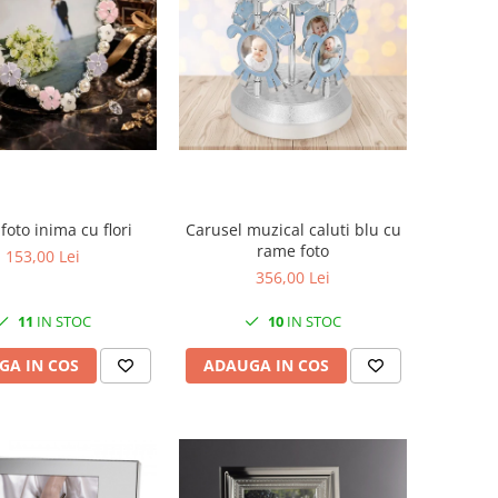
oto inima cu flori
Carusel muzical caluti blu cu
rame foto
153,00 Lei
356,00 Lei
11
IN STOC
10
IN STOC
GA IN COS
ADAUGA IN COS