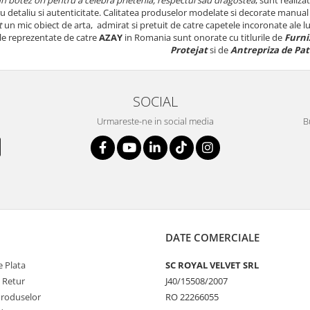
u detaliu si autenticitate. Calitatea produselor modelate si decorate manual
t
un mic obiect de arta, admirat si pretuit de catre capetele incoronate ale lum
ele reprezentate de catre
AZAY
in Romania sunt onorate cu titlurile de
Furniz
Protejat
si de
Antrepriza de Pa
SOCIAL
Urmareste-ne in social media
B
DATE COMERCIALE
 Plata
SC ROYAL VELVET SRL
e Retur
J40/15508/2007
Produselor
RO 22266055