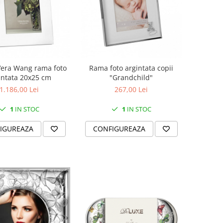
 Vera Wang rama foto
Rama foto argintata copii
intata 20x25 cm
"Grandchild"
1.186,00 Lei
267,00 Lei
1
IN STOC
1
IN STOC
IGUREAZA
CONFIGUREAZA