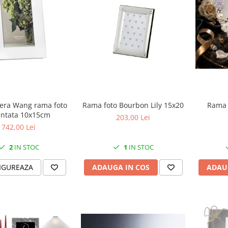
 Vera Wang rama foto
Rama f
Rama foto Bourbon Lily 15x20
intata 10x15cm
203,00 Lei
742,00 Lei
2
IN STOC
1
IN STOC
IGUREAZA
ADAU
ADAUGA IN COS