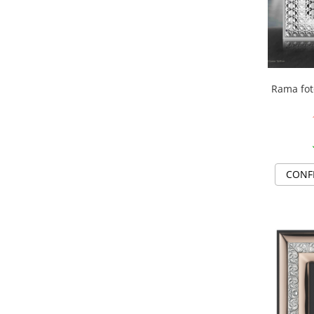
MORRIS&AMP;CO
KINGSLEY
SERENDIPITY GOLD
SERENDIPITY PLATINUM
CHELSEA
Rama fot
MEDICEA
CELESTIAL
PATCHWORK WILLOW
BLUE LILY
HIBISCUS
CONF
SWAN
FLORENTINE TURQUOISE
ANTHEMION GREY
ORCHARD
CREATURES OF CURIOSITY
JARDIN
RENAISSANCE RED