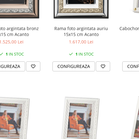
to argintata bronz
Rama foto argintata auriu
Cabochon
x15 cm Acanto
15x15 cm Acanto
1.525,00 Lei
1.617,00 Lei
1
IN STOC
1
IN STOC
IGUREAZA
CONFIGUREAZA
CONF