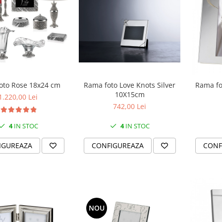
oto Rose 18x24 cm
Rama foto Love Knots Silver
Rama fo
10X15cm
1.220,00 Lei
742,00 Lei
4
IN STOC
4
IN STOC
IGUREAZA
CONFIGUREAZA
CONF
NOU