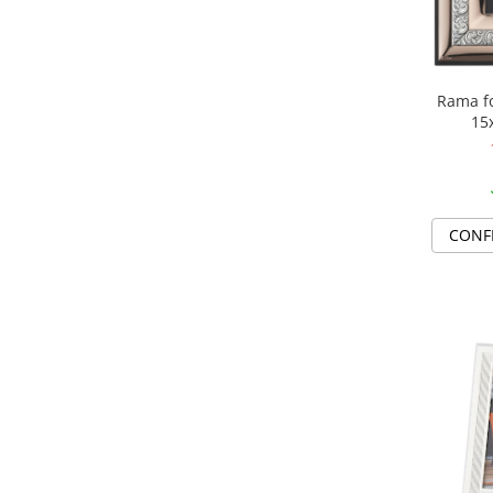
SERENDIPITY WHITE
FLOWER FESTIVAL BLUE
FLOWER FESTIVAL RED
LOVE BIRDS
Rama fo
15
CHIQUE VERDE
CHIQUE ROZ
CHIQUE STRIPES VERDE
Renaissance Grey
CONF
Royal White
CHIQUE STRIPES GALBEN
CHIQUE GALBEN