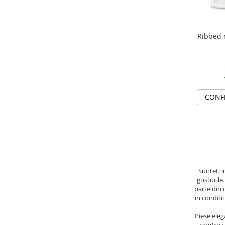
Ribbed 
CONF
Sunteti 
gusturile
parte din 
in conditi
Piese eleg
pentru u