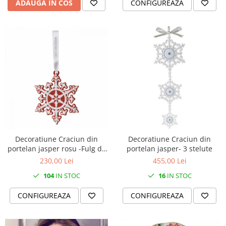
ADAUGA IN COS
CONFIGUREAZA
Decoratiune Craciun din
Decoratiune Craciun din
portelan jasper rosu -Fulg de
portelan jasper- 3 stelute
nea neoclassic
230,00 Lei
455,00 Lei
104
IN STOC
16
IN STOC
CONFIGUREAZA
CONFIGUREAZA