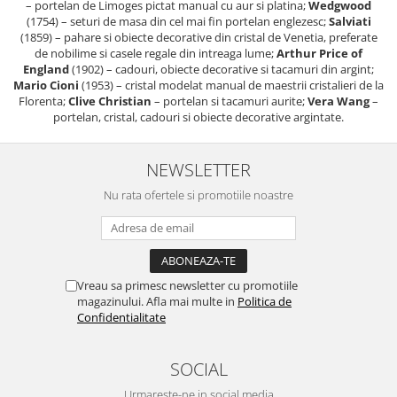
– portelan de Limoges pictat manual cu aur si platina;
Wedgwood
(1754) – seturi de masa din cel mai fin portelan englezesc;
Salviati
(1859) – pahare si obiecte decorative din cristal de Venetia, preferate
de nobilime si casele regale din intreaga lume;
Arthur Price of
England
(1902) – cadouri, obiecte decorative si tacamuri din argint;
Mario Cioni
(1953) – cristal modelat manual de maestrii cristalieri de la
Florenta;
Clive Christian
– portelan si tacamuri aurite;
Vera Wang
–
portelan, cristal, cadouri si obiecte decorative argintate.
NEWSLETTER
Nu rata ofertele si promotiile noastre
Vreau sa primesc newsletter cu promotiile
magazinului. Afla mai multe in
Politica de
Confidentialitate
SOCIAL
Urmareste-ne in social media