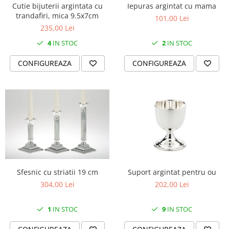
Cutie bijuterii argintata cu
Iepuras argintat cu mama
trandafiri, mica 9.5x7cm
101,00 Lei
235,00 Lei
4
IN STOC
2
IN STOC
CONFIGUREAZA
CONFIGUREAZA
Sfesnic cu striatii 19 cm
Suport argintat pentru ou
304,00 Lei
202,00 Lei
1
IN STOC
9
IN STOC