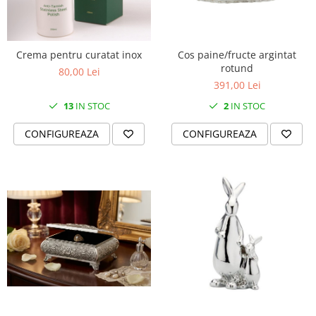
Crema pentru curatat inox
Cos paine/fructe argintat
rotund
80,00 Lei
391,00 Lei
13
IN STOC
2
IN STOC
CONFIGUREAZA
CONFIGUREAZA