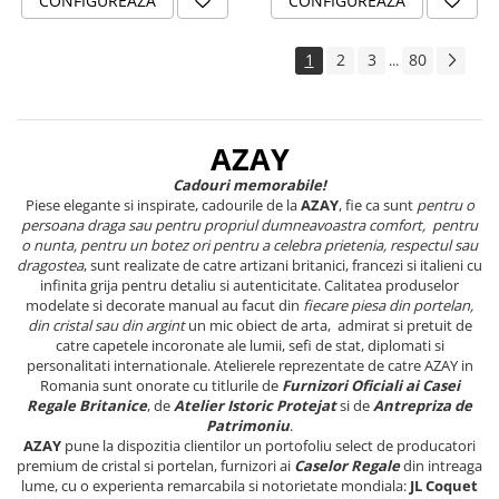
CONFIGUREAZA
CONFIGUREAZA
1
2
3
80
...
AZAY
Cadouri memorabile!
Piese elegante si inspirate, cadourile de la
AZAY
, fie ca sunt
pentru o
persoana draga sau pentru propriul dumneavoastra comfort, pentru
o nunta, pentru un botez ori pentru a celebra prietenia, respectul sau
dragostea
, sunt realizate de catre artizani britanici, francezi si italieni cu
infinita grija pentru detaliu si autenticitate. Calitatea produselor
modelate si decorate manual au facut din
fiecare piesa din portelan,
din cristal sau din argint
un mic obiect de arta, admirat si pretuit de
catre capetele incoronate ale lumii, sefi de stat, diplomati si
personalitati internationale. Atelierele reprezentate de catre AZAY in
Romania sunt onorate cu titlurile de
Furnizori Oficiali ai Casei
Regale Britanice
, de
Atelier Istoric Protejat
si de
Antrepriza de
Patrimoniu
.
AZAY
pune la dispozitia clientilor un portofoliu select de producatori
premium de cristal si portelan, furnizori ai
Caselor Regale
din intreaga
lume, cu o experienta remarcabila si notorietate mondiala:
JL Coquet