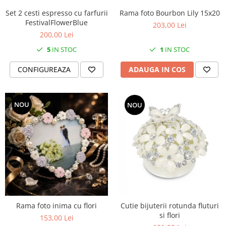
MORRIS&AMP;CO
Set 2 cesti espresso cu farfurii
Rama foto Bourbon Lily 15x20
KINGSLEY
FestivalFlowerBlue
203,00 Lei
SERENDIPITY GOLD
200,00 Lei
SERENDIPITY PLATINUM
5
IN STOC
1
IN STOC
CHELSEA
CONFIGUREAZA
ADAUGA IN COS
MEDICEA
CELESTIAL
PATCHWORK WILLOW
NOU
NOU
BLUE LILY
HIBISCUS
SWAN
FLORENTINE TURQUOISE
ANTHEMION GREY
ORCHARD
CREATURES OF CURIOSITY
JARDIN
Rama foto inima cu flori
Cutie bijuterii rotunda fluturi
si flori
RENAISSANCE RED
153,00 Lei