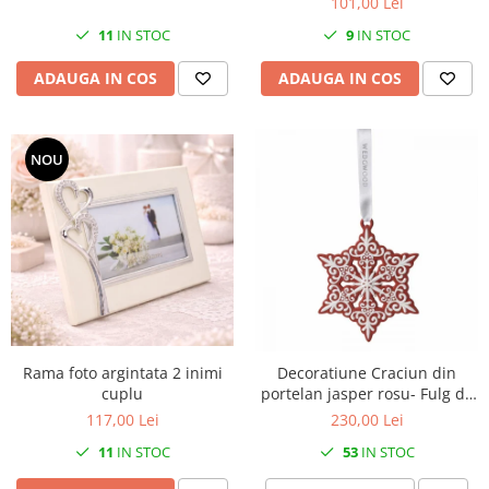
101,00 Lei
SERENDIPITY WHITE
11
IN STOC
9
IN STOC
FLOWER FESTIVAL BLUE
FLOWER FESTIVAL RED
ADAUGA IN COS
ADAUGA IN COS
LOVE BIRDS
CHIQUE VERDE
CHIQUE ROZ
NOU
CHIQUE STRIPES VERDE
Renaissance Grey
Royal White
CHIQUE STRIPES GALBEN
CHIQUE GALBEN
Rama foto argintata 2 inimi
Decoratiune Craciun din
cuplu
portelan jasper rosu- Fulg de
nea Pierced
117,00 Lei
230,00 Lei
11
IN STOC
53
IN STOC