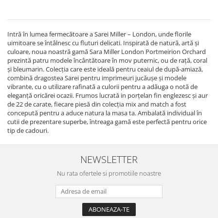
Cote Noire
ARRIS
CELESTIAL PLATINUM
Intră în lumea fermecătoare a Sarei Miller – London, unde florile
CORNUCOPIA
uimitoare se întâlnesc cu fluturi delicati. Inspirată de natură, artă și
INTAGLIO
culoare, noua noastră gamă Sara Miller London Portmeirion Orchard
prezintă patru modele încântătoare în mov puternic, ou de rață, coral
JASPER CONRAN GOLD
și bleumarin. Colecția care este ideală pentru ceaiul de după-amiază,
RENAISSANCE GOLD
combină dragostea Sarei pentru imprimeuri jucăușe și modele
ANTHEMION BLUE
vibrante, cu o utilizare rafinată a culorii pentru a adăuga o notă de
eleganță oricărei ocazii. Frumos lucrată in porțelan fin englezesc și aur
BUTTERFLY BLOOM
de 22 de carate, fiecare piesă din colecția mix and match a fost
OLD COUNTRY ROSES
concepută pentru a aduce natura la masa ta. Ambalată individual în
cutii de prezentare superbe, întreaga gamă este perfectă pentru orice
PASHMINA
tip de cadouri.
SIGNET PLATINUM
CELESTIAL GOLD
NEWSLETTER
NATURE
Nu rata ofertele si promotiile noastre
CHINOISERIE WHITE
JASPER CONRAN WHITE
GILDED MUSE
WONDERLUST