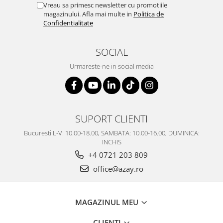
Vreau sa primesc newsletter cu promotiile
MORRIS&AMP;CO
magazinului. Afla mai multe in
Politica de
KINGSLEY
Confidentialitate
SERENDIPITY GOLD
SERENDIPITY PLATINUM
SOCIAL
CHELSEA
Urmareste-ne in social media
MEDICEA
CELESTIAL
PATCHWORK WILLOW
BLUE LILY
SUPORT CLIENTI
HIBISCUS
Bucuresti L-V: 10.00-18.00, SAMBATA: 10.00-16.00, DUMINICA:
SWAN
INCHIS
FLORENTINE TURQUOISE
+4 0721 203 809
ANTHEMION GREY
office@azay.ro
ORCHARD
CREATURES OF CURIOSITY
JARDIN
MAGAZINUL MEU
RENAISSANCE RED
CLIENTI