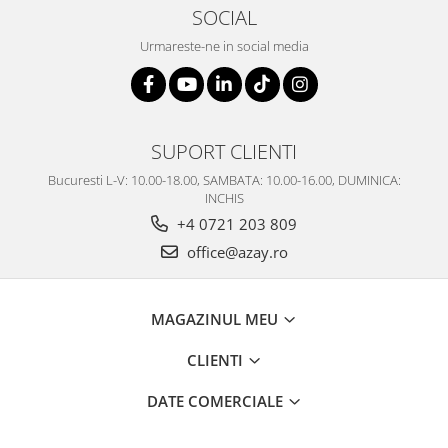
SERENDIPITY WHITE
SOCIAL
FLOWER FESTIVAL BLUE
Urmareste-ne in social media
FLOWER FESTIVAL RED
LOVE BIRDS
CHIQUE VERDE
CHIQUE ROZ
SUPORT CLIENTI
CHIQUE STRIPES VERDE
Bucuresti L-V: 10.00-18.00, SAMBATA: 10.00-16.00, DUMINICA:
Renaissance Grey
INCHIS
Royal White
+4 0721 203 809
CHIQUE STRIPES GALBEN
office@azay.ro
CHIQUE GALBEN
MAGAZINUL MEU
CLIENTI
DATE COMERCIALE