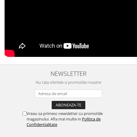
MORRIS&AMP;CO
KINGSLEY
SERENDIPITY GOLD
SERENDIPITY PLATINUM
CHELSEA
MEDICEA
CELESTIAL
PATCHWORK WILLOW
BLUE LILY
NEWSLETTER
HIBISCUS
Nu rata ofertele si promotiile noastre
SWAN
FLORENTINE TURQUOISE
ANTHEMION GREY
ORCHARD
Vreau sa primesc newsletter cu promotiile
CREATURES OF CURIOSITY
magazinului. Afla mai multe in
Politica de
JARDIN
Confidentialitate
RENAISSANCE RED