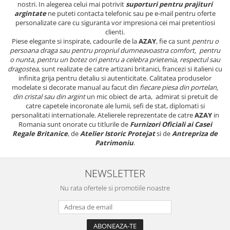
nostri. In alegerea celui mai potrivit
suporturi pentru prajituri
argintate
ne puteti contacta telefonic sau pe e-mail pentru oferte
personalizate care cu siguranta vor impresiona cei mai pretentiosi
clienti.
Piese elegante si inspirate, cadourile de la
AZAY
, fie ca sunt
pentru o
persoana draga sau pentru propriul dumneavoastra comfort, pentru
o nunta, pentru un botez ori pentru a celebra prietenia, respectul sau
dragostea
, sunt realizate de catre artizani britanici, francezi si italieni cu
infinita grija pentru detaliu si autenticitate. Calitatea produselor
modelate si decorate manual au facut din
fiecare piesa din portelan,
din cristal sau din argint
un mic obiect de arta, admirat si pretuit de
catre capetele incoronate ale lumii, sefi de stat, diplomati si
personalitati internationale. Atelierele reprezentate de catre
AZAY
in
Romania sunt onorate cu titlurile de
Furnizori Oficiali ai Casei
Regale Britanice
, de
Atelier Istoric Protejat
si de
Antrepriza de
Patrimoniu
.
NEWSLETTER
Nu rata ofertele si promotiile noastre