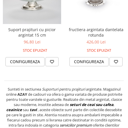
SERENDIPITY WHITE
FLOWER FESTIVAL BLUE
FLOWER FESTIVAL RED
LOVE BIRDS
fructiera argintata dantelata
Suport prajituri cu picior
CHIQUE VERDE
rotunda
argintat 15 cm
CHIQUE ROZ
426,00 Lei
96,80 Lei
CHIQUE STRIPES VERDE
STOC EPUIZAT
STOC EPUIZAT
Renaissance Grey
CONFIGUREAZA
CONFIGUREAZA
Royal White
CHIQUE STRIPES GALBEN
CHIQUE GALBEN
Sunteti in sectiunea
Suporturi pentru prajituri
argintate. Magazinul
online
AZAY
de cadouri va ofera o gama variata de produse potrivite
pentru toate varstele si gusturile. Realizate din metal argintat, clasice
sau moderne, insotite adesea de
seturi de ceai sau cafea
,
ceainice
sau
tavi
, aceste obiecte sunt parte din colectiile deosebite
pe care le gasiti in site. Atentia noastra asupra ambalarii impecabile a
fiecarui cadou precum si livrarea catre destinatar in conditii optime,
intra fara indoiala in categoria
serviciilor premium
oferite clientilor