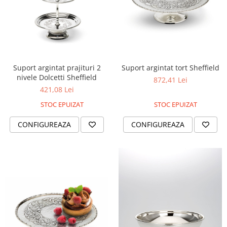
Cote Noire
ARRIS
CELESTIAL PLATINUM
CORNUCOPIA
INTAGLIO
JASPER CONRAN GOLD
Suport argintat prajituri 2
Suport argintat tort Sheffield
RENAISSANCE GOLD
nivele Dolcetti Sheffield
872,41 Lei
421,08 Lei
ANTHEMION BLUE
BUTTERFLY BLOOM
STOC EPUIZAT
STOC EPUIZAT
OLD COUNTRY ROSES
CONFIGUREAZA
CONFIGUREAZA
PASHMINA
SIGNET PLATINUM
CELESTIAL GOLD
NATURE
CHINOISERIE WHITE
JASPER CONRAN WHITE
GILDED MUSE
WONDERLUST