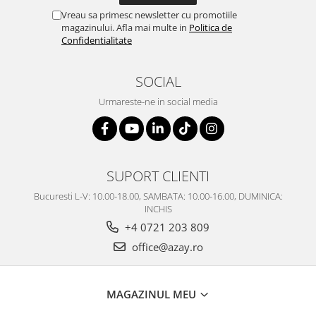
SERENDIPITY WHITE
Vreau sa primesc newsletter cu promotiile
FLOWER FESTIVAL BLUE
magazinului. Afla mai multe in
Politica de
Confidentialitate
FLOWER FESTIVAL RED
LOVE BIRDS
SOCIAL
CHIQUE VERDE
CHIQUE ROZ
Urmareste-ne in social media
CHIQUE STRIPES VERDE
Renaissance Grey
Royal White
CHIQUE STRIPES GALBEN
SUPORT CLIENTI
CHIQUE GALBEN
Bucuresti L-V: 10.00-18.00, SAMBATA: 10.00-16.00, DUMINICA:
INCHIS
+4 0721 203 809
office@azay.ro
MAGAZINUL MEU