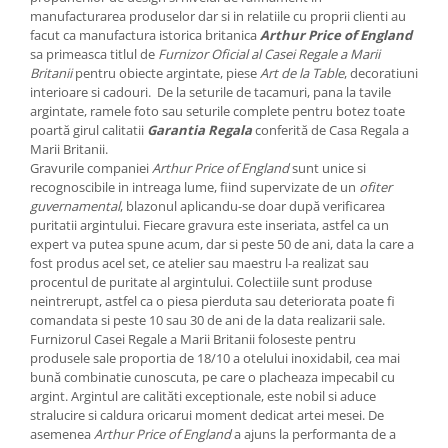
Cote Noire
manufacturarea produselor dar si in relatiile cu proprii clienti au
ARRIS
facut ca manufactura istorica britanica
Arthur Price of England
CELESTIAL PLATINUM
sa primeasca titlul de
Furnizor Oficial al Casei Regale a Marii
CORNUCOPIA
Britanii
pentru obiecte argintate, piese
Art de la Table
, decoratiuni
interioare si cadouri. De la seturile de tacamuri, pana la tavile
INTAGLIO
argintate, ramele foto sau seturile complete pentru botez toate
JASPER CONRAN GOLD
poartă girul calitatii
Garantia Regala
conferită de Casa Regala a
Marii Britanii.
RENAISSANCE GOLD
Gravurile companiei
Arthur Price of England
sunt unice si
ANTHEMION BLUE
recognoscibile in intreaga lume, fiind supervizate de un
ofiter
BUTTERFLY BLOOM
guvernamental
, blazonul aplicandu-se doar după verificarea
puritatii argintului. Fiecare gravura este inseriata, astfel ca un
OLD COUNTRY ROSES
expert va putea spune acum, dar si peste 50 de ani, data la care a
PASHMINA
fost produs acel set, ce atelier sau maestru l-a realizat sau
SIGNET PLATINUM
procentul de puritate al argintului. Colectiile sunt produse
neintrerupt, astfel ca o piesa pierduta sau deteriorata poate fi
CELESTIAL GOLD
comandata si peste 10 sau 30 de ani de la data realizarii sale.
NATURE
Furnizorul Casei Regale a Marii Britanii foloseste pentru
CHINOISERIE WHITE
produsele sale proportia de 18/10 a otelului inoxidabil, cea mai
bună combinatie cunoscuta, pe care o placheaza impecabil cu
JASPER CONRAN WHITE
argint. Argintul are calităti exceptionale, este nobil si aduce
GILDED MUSE
stralucire si caldura oricarui moment dedicat artei mesei. De
asemenea
Arthur Price of England
a ajuns la performanta de a
WONDERLUST