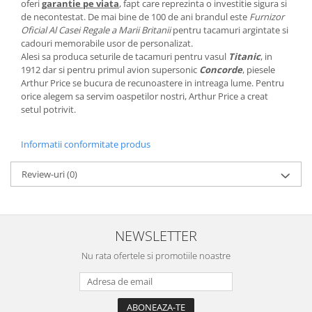
oferi
garantie pe viata
, fapt care reprezinta o investitie sigura si
MORRIS&AMP;CO
de necontestat. De mai bine de 100 de ani brandul este
Furnizor
KINGSLEY
Oficial Al Casei Regale a Marii Britanii
pentru tacamuri argintate si
cadouri memorabile usor de personalizat.
SERENDIPITY GOLD
Alesi sa produca seturile de tacamuri pentru vasul
Titanic
, in
SERENDIPITY PLATINUM
1912 dar si pentru primul avion supersonic
Concorde
, piesele
CHELSEA
Arthur Price se bucura de recunoastere in intreaga lume. Pentru
orice alegem sa servim oaspetilor nostri, Arthur Price a creat
MEDICEA
setul potrivit.
CELESTIAL
PATCHWORK WILLOW
Informatii conformitate produs
BLUE LILY
HIBISCUS
Review-uri
(0)
SWAN
FLORENTINE TURQUOISE
ANTHEMION GREY
NEWSLETTER
ORCHARD
Nu rata ofertele si promotiile noastre
CREATURES OF CURIOSITY
JARDIN
RENAISSANCE RED