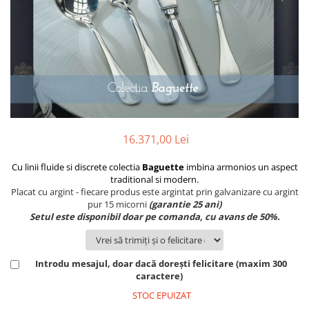
PRET
TAVITE
ACCESORII DECO
RAME FOTO
ACCESORII DECORATIVE
BOXE
SETURI PENTRU CAVIAR
SUB 500
SETURI DE CAFEA
CORPURI DE ILUMINAT
PAHARE SI CANI
SUB 200
BRANDURI
TROFEE
ACCESORII BIROU
SUB 1000
BRANDURI
SUPORTURI PENTRU PRAJITURI
SUB 2000
ROYAL ALBERT
CASETE DE BIJUTERII
SUB 3000
AZAY CASA
WATERFORD
BRANDURI
SUB 5000
JL COQUET
VALENTI
PESTE 5000
JASPER CONRAN
MARIO CIONI
VALENTI
16.371,00 Lei
SUB 4000
VERA WANG
ROYAL DOULTON
ARGENESI
PRODUSE
PORTMEIRION
SALVIATI
ARTHUR PRICE OF ENGLAND
Cu linii fluide si discrete colectia
Baguette
imbina armonios un aspect
traditional si modern.
VILLA ALTACHIARA
ROYAL ALBERT
CHINELLI
CĂNI
Placat cu argint - fiecare produs este argintat prin galvanizare cu argint
PIP STUDIO
PORTMEIRION
AZAY CASA
pur 15 micorni
(garantie 25 ani)
ACCESORII PENTRU MASĂ
Setul este disponibil doar pe comanda, cu avans de 50%.
COLECȚII
AZAY CASA
VERA WANG
SET CEAI &AMP; DESERT
CHINELLI
WEDGWOOD
CEASURI DE INTERIOR
MIRANDA KERR
COLECTII
ROYAL DOULTON
OBIECTE DECORATIVE
NEW COUNTRY ROSES PINK
Introdu mesajul, doar dacă dorești felicitare (maxim 300
COLECTII
caractere)
VAZE DECORATIVE
ROSECONFETTI
BOURGOGNE
PRODUSE PENTRU CURĂŢAT
POLKA ROSE
LUXE
GOCCIA
STOC EPUIZAT