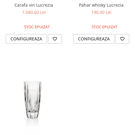
Cote Noire
Carafa vin Lucrezia
Pahar whisky Lucrezia
ARRIS
1.040,60 Lei
190,00 Lei
CELESTIAL PLATINUM
CORNUCOPIA
STOC EPUIZAT
STOC EPUIZAT
INTAGLIO
JASPER CONRAN GOLD
CONFIGUREAZA
CONFIGUREAZA
RENAISSANCE GOLD
ANTHEMION BLUE
BUTTERFLY BLOOM
OLD COUNTRY ROSES
PASHMINA
SIGNET PLATINUM
CELESTIAL GOLD
NATURE
CHINOISERIE WHITE
JASPER CONRAN WHITE
GILDED MUSE
WONDERLUST