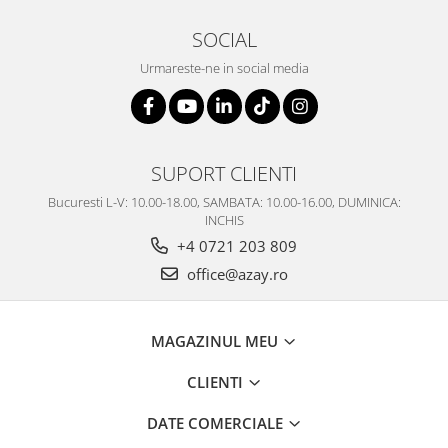
SERENDIPITY WHITE
FLOWER FESTIVAL BLUE
SOCIAL
FLOWER FESTIVAL RED
Urmareste-ne in social media
LOVE BIRDS
CHIQUE VERDE
CHIQUE ROZ
CHIQUE STRIPES VERDE
SUPORT CLIENTI
Renaissance Grey
Bucuresti L-V: 10.00-18.00, SAMBATA: 10.00-16.00, DUMINICA:
Royal White
INCHIS
CHIQUE STRIPES GALBEN
+4 0721 203 809
CHIQUE GALBEN
office@azay.ro
MAGAZINUL MEU
CLIENTI
DATE COMERCIALE