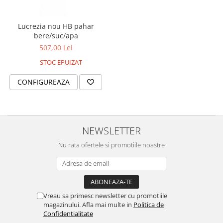
MORRIS&AMP;CO
KINGSLEY
Lucrezia nou HB pahar
SERENDIPITY GOLD
bere/suc/apa
SERENDIPITY PLATINUM
507,00 Lei
CHELSEA
STOC EPUIZAT
MEDICEA
CONFIGUREAZA
CELESTIAL
PATCHWORK WILLOW
BLUE LILY
HIBISCUS
NEWSLETTER
SWAN
Nu rata ofertele si promotiile noastre
FLORENTINE TURQUOISE
ANTHEMION GREY
ORCHARD
CREATURES OF CURIOSITY
Vreau sa primesc newsletter cu promotiile
JARDIN
magazinului. Afla mai multe in
Politica de
Confidentialitate
RENAISSANCE RED