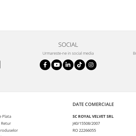
SOCIAL
Urmareste-ne in social media
B
DATE COMERCIALE
 Plata
SC ROYAL VELVET SRL
e Retur
J40/15508/2007
Produselor
RO 22266055