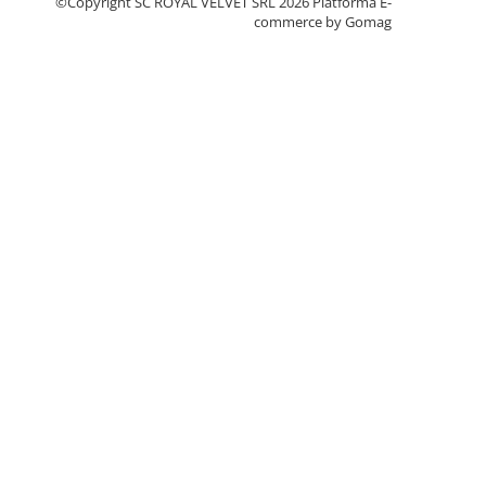
©Copyright SC ROYAL VELVET SRL 2026
Platforma E-
commerce by Gomag