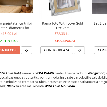
 argintata, cu trifoi
Rama foto With Love Gold
Set 2 p
otez, diametru foto
12x17cm
7.5cm
415,00 Lei
572,33 Lei
4
IN STOC
STOC EPUIZAT
A IN COS
CONFIGUREAZA
CONF
ith Love Gold
, semnata
VERA WANG
pentru linia de cadouri
Wedgwood
, 
special pasiunea sa autentica pentru moda. Inspirate din colectiile sale de bij
te. Simbolizand eternitatea iubirii, aceasta colectie este o sarbatoare a drago
lver
,
Black
sau cea mai recenta
With Love Nouveau
.