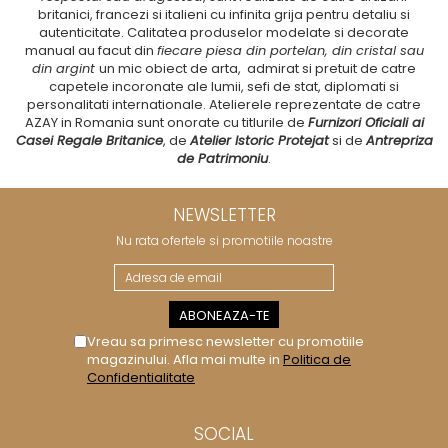
britanici, francezi si italieni cu infinita grija pentru detaliu si
autenticitate. Calitatea produselor modelate si decorate
manual au facut din
fiecare piesa din portelan, din cristal sau
din argint
un mic obiect de arta, admirat si pretuit de catre
capetele incoronate ale lumii, sefi de stat, diplomati si
personalitati internationale. Atelierele reprezentate de catre
AZAY in Romania sunt onorate cu titlurile de
Furnizori Oficiali ai
Casei Regale Britanice
, de
Atelier Istoric Protejat
si de
Antrepriza
de Patrimoniu
.
NEWSLETTER
Nu rata ofertele si promotiile noastre
Vreau sa primesc newsletter cu promotiile
magazinului. Afla mai multe in
Politica de
Confidentialitate
SOCIAL