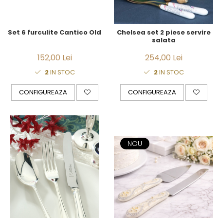
JASPER CONRAN GOLD
RENAISSANCE GOLD
ANTHEMION BLUE
Set 6 furculite Cantico Old
Chelsea set 2 piese servire
BUTTERFLY BLOOM
salata
OLD COUNTRY ROSES
152,00 Lei
254,00 Lei
PASHMINA
SIGNET PLATINUM
2
IN STOC
2
IN STOC
CELESTIAL GOLD
CONFIGUREAZA
CONFIGUREAZA
NATURE
CHINOISERIE WHITE
JASPER CONRAN WHITE
GILDED MUSE
WONDERLUST
NOU
MORRIS&AMP;CO
KINGSLEY
SERENDIPITY GOLD
SERENDIPITY PLATINUM
CHELSEA
MEDICEA