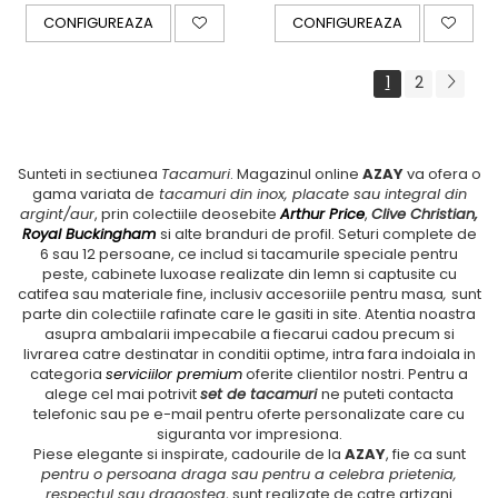
CONFIGUREAZA
CONFIGUREAZA
1
2
Sunteti in sectiunea
Tacamuri
. Magazinul online
AZAY
va ofera o
gama variata de
tacamuri din inox, placate sau integral din
argint/aur
, prin colectiile deosebite
Arthur Price
,
Clive Christian,
Royal Buckingham
si alte branduri de profil. Seturi complete de
6 sau 12 persoane, ce includ si tacamurile speciale pentru
peste, cabinete luxoase realizate din lemn si captusite cu
catifea sau materiale fine, inclusiv accesoriile pentru masa
,
sunt
parte din colectiile rafinate care le gasiti in site. Atentia noastra
asupra ambalarii impecabile a fiecarui cadou precum si
livrarea catre destinatar in conditii optime, intra fara indoiala in
categoria
serviciilor premium
oferite clientilor nostri. Pentru a
alege cel mai potrivit
set de tacamuri
ne puteti contacta
telefonic sau pe e-mail pentru oferte personalizate care cu
siguranta vor impresiona.
Piese elegante si inspirate, cadourile de la
AZAY
, fie ca sunt
pentru o persoana draga sau pentru a celebra prietenia,
respectul sau dragostea
, sunt realizate de catre artizani