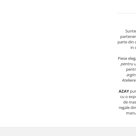
Sunte
parteneri
parte din 
in 
Piese eleg
pentru u
pentr
argin
Atelier
AZAY
pune
cu o exp
de masa
regale di
manua