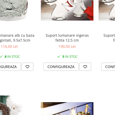
Suport lumanare ingeras
Suport
umanare alb cu baza
fetita 12,5 cm
f
rgintati, 9.5x7.5cm
190,00 Lei
116,00 Lei
5
IN STOC
8
IN STOC
CONFIGUREAZA
CONF
IGUREAZA