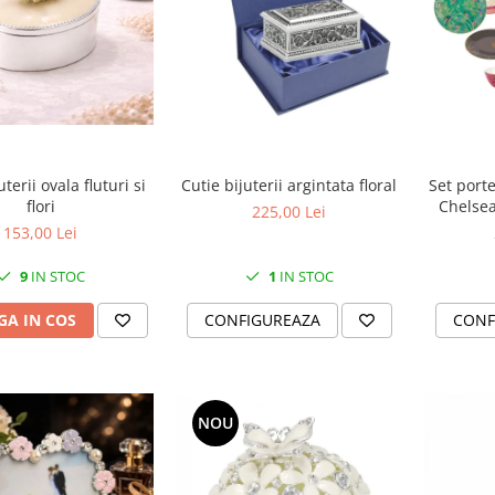
uterii ovala fluturi si
Cutie bijuterii argintata floral
Set porte
flori
Chelsea 
225,00 Lei
farfuri 2
153,00 Lei
9
IN STOC
1
IN STOC
A IN COS
CONFIGUREAZA
CONF
NOU