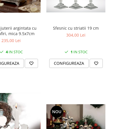
ijuterii argintata cu
Sfesnic cu striatii 19 cm
firi, mica 9.5x7cm
304,00 Lei
235,00 Lei
4
IN STOC
1
IN STOC
IGUREAZA
CONFIGUREAZA
NOU