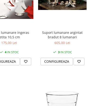
 lumanare ingeras
Suport lumanare argintat
etita 10,5 cm
bradut 8 lumanari
175,00 Lei
605,00 Lei
4
IN STOC
3
IN STOC
IGUREAZA
CONFIGUREAZA