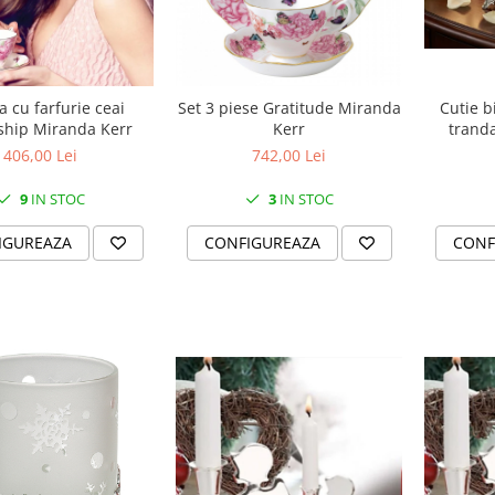
Cutie b
 cu farfurie ceai
Set 3 piese Gratitude Miranda
tranda
ship Miranda Kerr
Kerr
406,00 Lei
742,00 Lei
9
IN STOC
3
IN STOC
CONF
IGUREAZA
CONFIGUREAZA