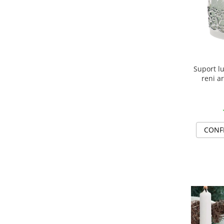
MORRIS&AMP;CO
KINGSLEY
SERENDIPITY GOLD
SERENDIPITY PLATINUM
CHELSEA
Suport l
MEDICEA
reni a
CELESTIAL
PATCHWORK WILLOW
BLUE LILY
HIBISCUS
CONF
SWAN
FLORENTINE TURQUOISE
ANTHEMION GREY
ORCHARD
CREATURES OF CURIOSITY
JARDIN
RENAISSANCE RED