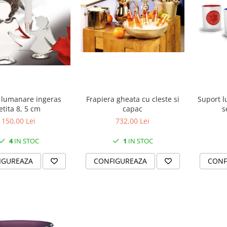
 lumanare ingeras
Frapiera gheata cu cleste si
Suport l
etita 8, 5 cm
capac
s
150,00 Lei
732,00 Lei
4
IN STOC
1
IN STOC
IGUREAZA
CONFIGUREAZA
CONF