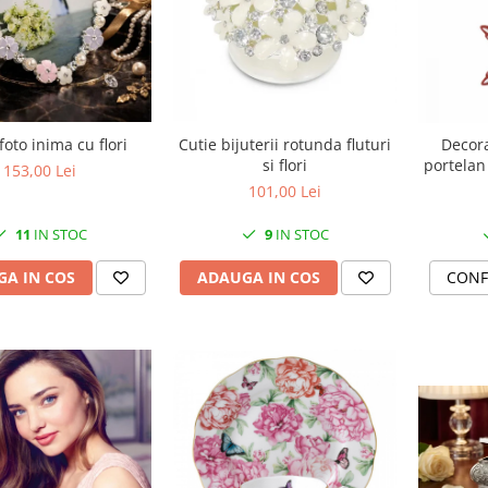
Cutie bijuterii rotunda fluturi
oto inima cu flori
Decora
si flori
portelan
153,00 Lei
101,00 Lei
9
IN STOC
11
IN STOC
ADAUGA IN COS
A IN COS
CONF