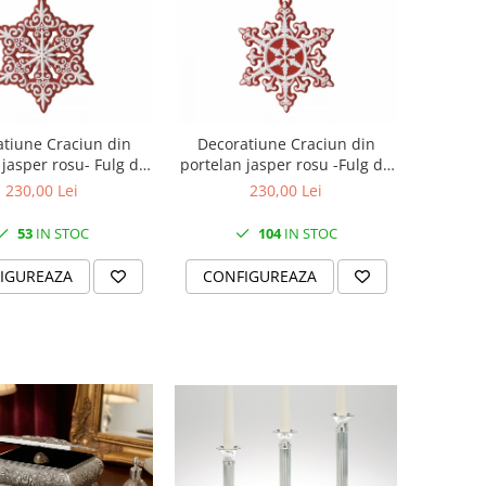
tiune Craciun din
Decoratiune Craciun din
 jasper rosu- Fulg de
portelan jasper rosu -Fulg de
nea Pierced
nea neoclassic
230,00 Lei
230,00 Lei
53
IN STOC
104
IN STOC
IGUREAZA
CONFIGUREAZA