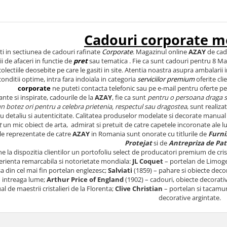
Cadouri corporate 
ti in sectiunea de cadouri rafinate
Corporate
. Magazinul online
AZAY
de cad
i de afaceri in functie de
pret
sau tematica
. Fie ca sunt cadouri pentru 8 M
colectiile deosebite pe care le gasiti in site. Atentia noastra asupra ambalarii
conditii optime, intra fara indoiala in categoria
serviciilor premium
oferite cli
corporate
ne puteti contacta telefonic sau pe e-mail pentru oferte p
ante si inspirate, cadourile de la
AZAY
, fie ca sunt
pentru o persoana draga 
n botez ori pentru a celebra prietenia, respectul sau dragostea
, sunt realizat
u detaliu si autenticitate. Calitatea produselor modelate si decorate manual
t
un mic obiect de arta, admirat si pretuit de catre capetele incoronate ale lum
ele reprezentate de catre
AZAY
in Romania sunt onorate cu titlurile de
Furniz
Protejat
si de
Antrepriza de Pa
 la dispozitia clientilor un portofoliu select de producatori premium de crista
erienta remarcabila si notorietate mondiala:
JL Coquet
– portelan de Limoges
 din cel mai fin portelan englezesc;
Salviati
(1859) – pahare si obiecte decor
n intreaga lume;
Arthur Price of England
(1902) – cadouri, obiecte decorativ
l de maestrii cristalieri de la Florenta;
Clive Christian
– portelan si tacamur
decorative argintate.