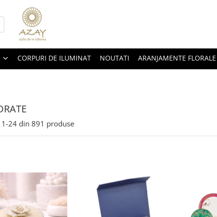
CORPURI DE ILUMINAT
NOUTATI
ARANJAMENTE FLORALE
ORATE
1-
24
din
891
produse