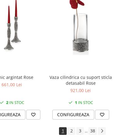
nic argintat Rose
Vaza cilindrica cu suport sticla
detasabil Rose
661,00 Lei
921,00 Lei
2
IN STOC
1
IN STOC
IGUREAZA
CONFIGUREAZA
1
2
3
38
...