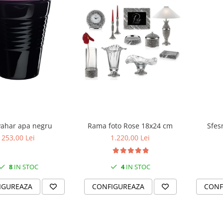
Sfes
Pahar apa negru
Rama foto Rose 18x24 cm
253,00 Lei
1.220,00 Lei
8
IN STOC
4
IN STOC
CONF
IGUREAZA
CONFIGUREAZA