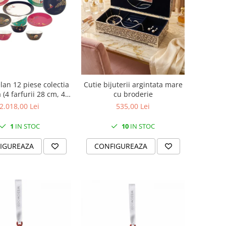
lan 12 piese colectia
Cutie bijuterii argintata mare
(4 farfurii 28 cm, 4
cu broderie
0 cm si 4 boluri supa
2.018,00 Lei
535,00 Lei
15 cm)
1
IN STOC
10
IN STOC
IGUREAZA
CONFIGUREAZA