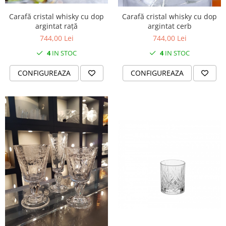
Cote Noire
ARRIS
Carafă cristal whisky cu dop
Carafă cristal whisky cu dop
CELESTIAL PLATINUM
argintat rață
argintat cerb
CORNUCOPIA
744,00 Lei
744,00 Lei
INTAGLIO
4
IN STOC
4
IN STOC
JASPER CONRAN GOLD
CONFIGUREAZA
CONFIGUREAZA
RENAISSANCE GOLD
ANTHEMION BLUE
BUTTERFLY BLOOM
OLD COUNTRY ROSES
PASHMINA
SIGNET PLATINUM
CELESTIAL GOLD
NATURE
CHINOISERIE WHITE
JASPER CONRAN WHITE
GILDED MUSE
WONDERLUST