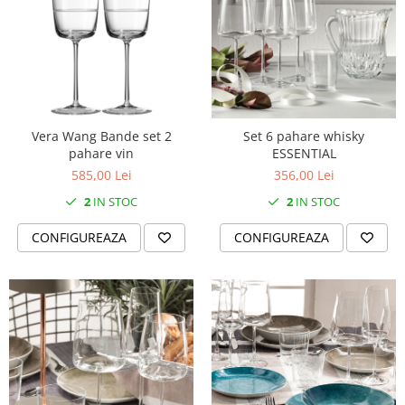
Vera Wang Bande set 2
Set 6 pahare whisky
pahare vin
ESSENTIAL
585,00 Lei
356,00 Lei
2
IN STOC
2
IN STOC
CONFIGUREAZA
CONFIGUREAZA