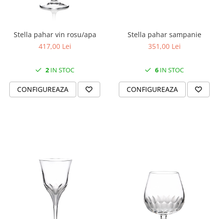
SERENDIPITY WHITE
FLOWER FESTIVAL BLUE
FLOWER FESTIVAL RED
Stella pahar vin rosu/apa
Stella pahar sampanie
LOVE BIRDS
417,00 Lei
351,00 Lei
CHIQUE VERDE
CHIQUE ROZ
2
IN STOC
6
IN STOC
CHIQUE STRIPES VERDE
CONFIGUREAZA
CONFIGUREAZA
Renaissance Grey
Royal White
CHIQUE STRIPES GALBEN
CHIQUE GALBEN