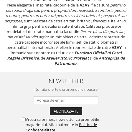
Piese elegante si inspirate, cadourile de la
AZAY
, fie ca sunt
pentru o
persoana draga sau pentru propriul dumneavoastra comfort, pentru
o nunta, pentru un botez ori pentru a celebra prietenia, respectul sau
dragostea
, sunt realizate de catre artizani britanici, francezi si italieni cu
infinita grija pentru detaliu si autenticitate. Calitatea produselor
modelate si decorate manual au facut din
fiecare piesa din portelan,
din cristal sau din argint
un mic obiect de arta, admirat si pretuit de
catre capetele incoronate ale lumii, sefi de stat, diplomati si
personalitati internationale. Atelierele reprezentate de catre
AZAY
in
Romania sunt onorate cu titlurile de
Furnizori Oficiali ai Casei
Regale Britanice
, de
Atelier Istoric Protejat
si de
Antrepriza de
Patrimoniu
.
NEWSLETTER
Nu rata ofertele si promotiile noastre
Vreau sa primesc newsletter cu promotiile
magazinului. Afla mai multe in
Politica de
Confidentialitate