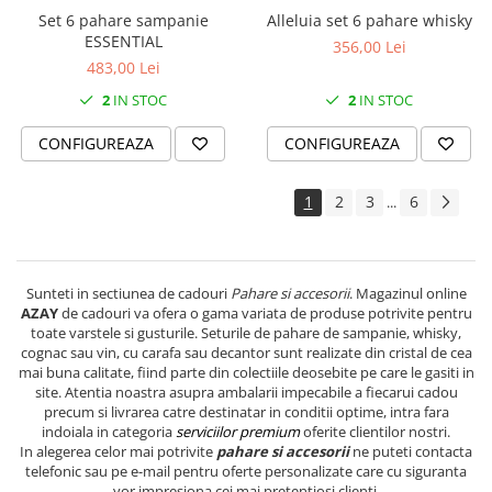
Set 6 pahare sampanie
Alleluia set 6 pahare whisky
ESSENTIAL
356,00 Lei
483,00 Lei
2
IN STOC
2
IN STOC
CONFIGUREAZA
CONFIGUREAZA
1
2
3
6
...
Sunteti in sectiunea de cadouri
Pahare si accesorii
. Magazinul online
AZAY
de cadouri va ofera o gama variata de produse potrivite pentru
toate varstele si gusturile. Seturile de pahare de sampanie, whisky,
cognac sau vin, cu carafa sau decantor sunt realizate din cristal de cea
mai buna calitate, fiind parte din colectiile deosebite pe care le gasiti in
site. Atentia noastra asupra ambalarii impecabile a fiecarui cadou
precum si livrarea catre destinatar in conditii optime, intra fara
indoiala in categoria
serviciilor premium
oferite clientilor nostri.
In alegerea celor mai potrivite
pahare si accesorii
ne puteti contacta
telefonic sau pe e-mail pentru oferte personalizate care cu siguranta
vor impresiona cei mai pretentiosi clienti.