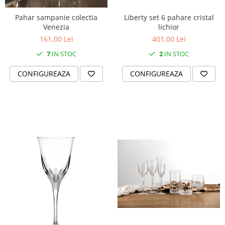
MORRIS&AMP;CO
Pahar sampanie colectia
Liberty set 6 pahare cristal
KINGSLEY
Venezia
lichior
SERENDIPITY GOLD
161,00 Lei
401,00 Lei
SERENDIPITY PLATINUM
7
IN STOC
2
IN STOC
CHELSEA
MEDICEA
CONFIGUREAZA
CONFIGUREAZA
CELESTIAL
PATCHWORK WILLOW
BLUE LILY
HIBISCUS
SWAN
FLORENTINE TURQUOISE
ANTHEMION GREY
ORCHARD
CREATURES OF CURIOSITY
JARDIN
RENAISSANCE RED