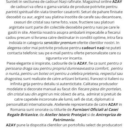
Sunteti in sectiunea de cadouri Nași rafinate. Magazinul online
AZAY
de cadouri va ofera o gama variata de produse potrivite pentru
parintii spirituali
din viata tinerilor casatoriti. Seturi de pahare finisate
deosebit cu aur, argint sau platina insotite de carafe sau decantoare,
ceasuri din cristal sau rame foto, vaze, fructiere sau platouri
argintate sunt parte din colectiile deosebite pentru nasi pe care le
gasiti in site. Atentia noastra asupra ambalarii impecabile a fiecarui
cadou precum si livrarea catre destinatar in conditii optime, intra fara
indoiala in categoria
serviciilor premium
oferite clientilor nostri. In
alegerea celor mai potrivite produse pentru
cadouri nași
ne puteti
contacta telefonic sau pe e-mail pentru oferte personalizate care cu
siguranta vor incanta.
Piese elegante si inspirate, cadourile de la
AZAY
, fie ca sunt
pentru o
persoana draga sau pentru propriul dumneavoastra comfort, pentru
o nunta, pentru un botez ori pentru a celebra prietenia, respectul sau
dragostea
, sunt realizate de catre artizani britanici, francezi si italieni cu
infinita grija pentru detaliu si autenticitate. Calitatea produselor
modelate si decorate manual au facut din
fiecare piesa din portelan,
din cristal sau din argint
un mic obiect de arta, admirat si pretuit de
catre capetele incoronate ale lumii, sefi de stat, diplomati si
personalitati internationale. Atelierele reprezentate de catre
AZAY
in
Romania sunt onorate cu titlurile de
Furnizori Oficiali ai Casei
Regale Britanice
, de
Atelier Istoric Protejat
si de
Antrepriza de
Patrimoniu
.
AZAY
pune la dispozitia clientilor un portofoliu select de producatori