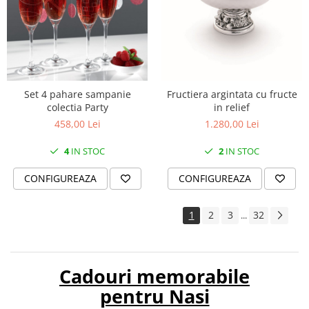
Set 4 pahare sampanie
Fructiera argintata cu fructe
colectia Party
in relief
458,00 Lei
1.280,00 Lei
4
IN STOC
2
IN STOC
CONFIGUREAZA
CONFIGUREAZA
1
2
3
32
...
Cadouri memorabile
pentru Nasi