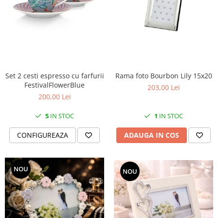
Cote Noire
ARRIS
CELESTIAL PLATINUM
CORNUCOPIA
INTAGLIO
JASPER CONRAN GOLD
RENAISSANCE GOLD
Set 2 cesti espresso cu farfurii
Rama foto Bourbon Lily 15x20
FestivalFlowerBlue
ANTHEMION BLUE
203,00 Lei
200,00 Lei
BUTTERFLY BLOOM
OLD COUNTRY ROSES
5
IN STOC
1
IN STOC
PASHMINA
CONFIGUREAZA
ADAUGA IN COS
SIGNET PLATINUM
CELESTIAL GOLD
NATURE
NOU
NOU
CHINOISERIE WHITE
JASPER CONRAN WHITE
GILDED MUSE
WONDERLUST