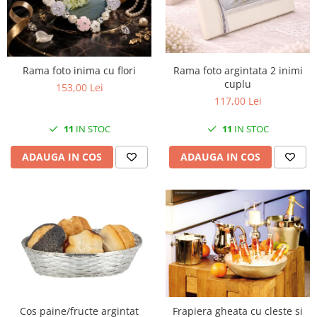
MORRIS&AMP;CO
KINGSLEY
SERENDIPITY GOLD
SERENDIPITY PLATINUM
Rama foto argintata 2 inimi
Rama foto inima cu flori
cuplu
CHELSEA
153,00 Lei
117,00 Lei
MEDICEA
CELESTIAL
11
IN STOC
11
IN STOC
PATCHWORK WILLOW
ADAUGA IN COS
ADAUGA IN COS
BLUE LILY
HIBISCUS
SWAN
FLORENTINE TURQUOISE
ANTHEMION GREY
ORCHARD
CREATURES OF CURIOSITY
JARDIN
RENAISSANCE RED
Cos paine/fructe argintat
Frapiera gheata cu cleste si