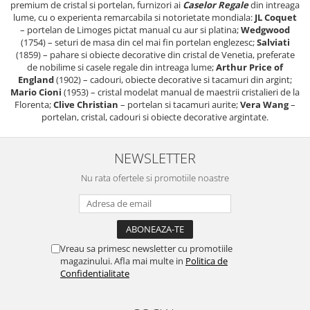
premium de cristal si portelan, furnizori ai
Caselor Regale
din intreaga
lume, cu o experienta remarcabila si notorietate mondiala:
JL Coquet
– portelan de Limoges pictat manual cu aur si platina;
Wedgwood
(1754) – seturi de masa din cel mai fin portelan englezesc;
Salviati
(1859) – pahare si obiecte decorative din cristal de Venetia, preferate
de nobilime si casele regale din intreaga lume;
Arthur Price of
England
(1902) – cadouri, obiecte decorative si tacamuri din argint;
Mario Cioni
(1953) – cristal modelat manual de maestrii cristalieri de la
Florenta;
Clive Christian
– portelan si tacamuri aurite;
Vera Wang
–
portelan, cristal, cadouri si obiecte decorative argintate.
NEWSLETTER
Nu rata ofertele si promotiile noastre
Vreau sa primesc newsletter cu promotiile
magazinului. Afla mai multe in
Politica de
Confidentialitate