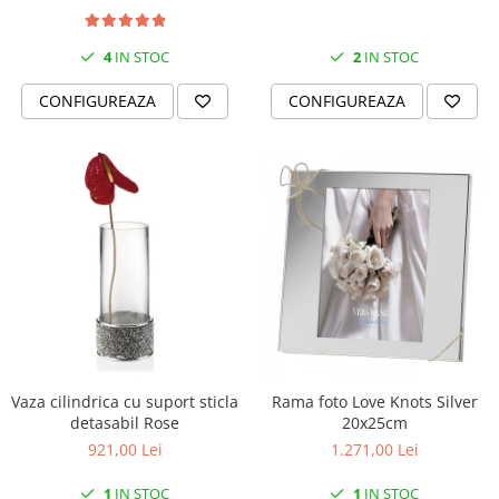
4
IN STOC
2
IN STOC
CONFIGUREAZA
CONFIGUREAZA
Vaza cilindrica cu suport sticla
Rama foto Love Knots Silver
detasabil Rose
20x25cm
921,00 Lei
1.271,00 Lei
1
IN STOC
1
IN STOC