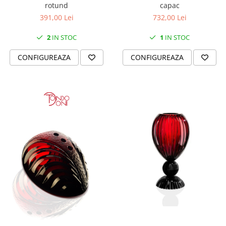
SERENDIPITY WHITE
rotund
capac
FLOWER FESTIVAL BLUE
391,00 Lei
732,00 Lei
FLOWER FESTIVAL RED
2
IN STOC
1
IN STOC
LOVE BIRDS
CHIQUE VERDE
CONFIGUREAZA
CONFIGUREAZA
CHIQUE ROZ
CHIQUE STRIPES VERDE
Renaissance Grey
Royal White
CHIQUE STRIPES GALBEN
CHIQUE GALBEN