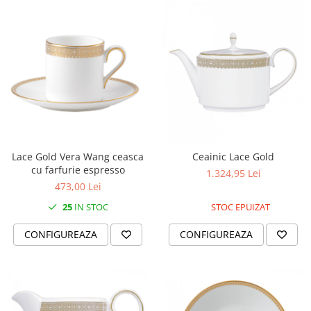
SERENDIPITY WHITE
FLOWER FESTIVAL BLUE
FLOWER FESTIVAL RED
LOVE BIRDS
CHIQUE VERDE
CHIQUE ROZ
CHIQUE STRIPES VERDE
Renaissance Grey
Royal White
Lace Gold Vera Wang ceasca
Ceainic Lace Gold
CHIQUE STRIPES GALBEN
cu farfurie espresso
1.324,95 Lei
473,00 Lei
CHIQUE GALBEN
25
IN STOC
STOC EPUIZAT
CONFIGUREAZA
CONFIGUREAZA