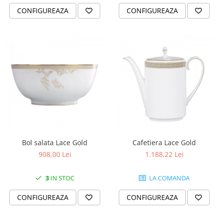
MORRIS&AMP;CO
CONFIGUREAZA
CONFIGUREAZA
KINGSLEY
SERENDIPITY GOLD
SERENDIPITY PLATINUM
CHELSEA
MEDICEA
CELESTIAL
PATCHWORK WILLOW
BLUE LILY
HIBISCUS
SWAN
Bol salata Lace Gold
Cafetiera Lace Gold
FLORENTINE TURQUOISE
908,00 Lei
1.188,22 Lei
ANTHEMION GREY
ORCHARD
3
IN STOC
LA COMANDA
CREATURES OF CURIOSITY
CONFIGUREAZA
CONFIGUREAZA
JARDIN
RENAISSANCE RED