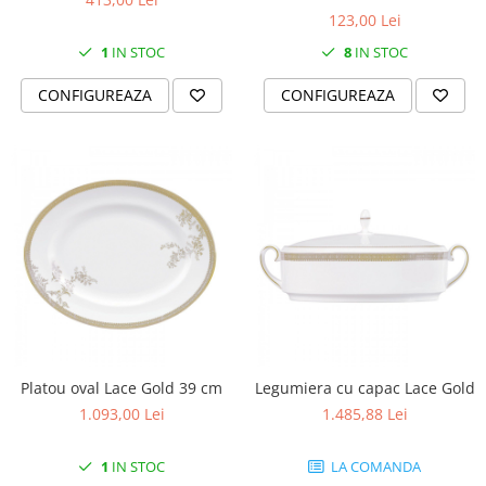
Cote Noire
123,00 Lei
ARRIS
CELESTIAL PLATINUM
1
IN STOC
8
IN STOC
CORNUCOPIA
CONFIGUREAZA
CONFIGUREAZA
INTAGLIO
JASPER CONRAN GOLD
RENAISSANCE GOLD
ANTHEMION BLUE
BUTTERFLY BLOOM
OLD COUNTRY ROSES
PASHMINA
SIGNET PLATINUM
CELESTIAL GOLD
NATURE
Platou oval Lace Gold 39 cm
Legumiera cu capac Lace Gold
CHINOISERIE WHITE
1.093,00 Lei
1.485,88 Lei
JASPER CONRAN WHITE
GILDED MUSE
1
IN STOC
LA COMANDA
WONDERLUST