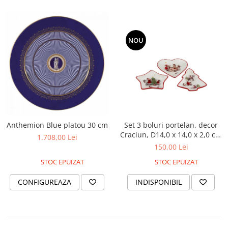
MORRIS&AMP;CO
KINGSLEY
SERENDIPITY GOLD
NOU
SERENDIPITY PLATINUM
CHELSEA
MEDICEA
CELESTIAL
PATCHWORK WILLOW
BLUE LILY
Anthemion Blue platou 30 cm
Set 3 boluri portelan, decor
HIBISCUS
Craciun, D14,0 x 14,0 x 2,0 cm
1.708,00 Lei
SWAN
fiecare
150,00 Lei
FLORENTINE TURQUOISE
STOC EPUIZAT
STOC EPUIZAT
ANTHEMION GREY
ORCHARD
CONFIGUREAZA
INDISPONIBIL
CREATURES OF CURIOSITY
JARDIN
RENAISSANCE RED