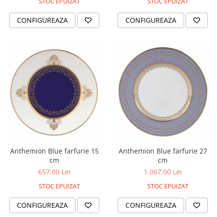
Cote Noire
STOC EPUIZAT
STOC EPUIZAT
ARRIS
CONFIGUREAZA
CONFIGUREAZA
CELESTIAL PLATINUM
CORNUCOPIA
INTAGLIO
JASPER CONRAN GOLD
RENAISSANCE GOLD
ANTHEMION BLUE
BUTTERFLY BLOOM
OLD COUNTRY ROSES
PASHMINA
SIGNET PLATINUM
CELESTIAL GOLD
Anthemion Blue farfurie 15
Anthemion Blue farfurie 27
cm
cm
NATURE
657,00 Lei
1.067,00 Lei
CHINOISERIE WHITE
JASPER CONRAN WHITE
STOC EPUIZAT
STOC EPUIZAT
GILDED MUSE
CONFIGUREAZA
CONFIGUREAZA
WONDERLUST