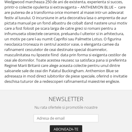
Wedgwood marcheaza 250 de ani de existenta, experienta si succes,
SERENDIPITY WHITE
printr-o colectie opulenta si extravaganta – ANTHEMION BLUE – care
FLOWER FESTIVAL BLUE
are puterea de a transforma orice moment al masei intr-un adevarat
FLOWER FESTIVAL RED
festiv al luxului. O incursiune in arta decorativa lasa o amprenta de aur
pictata manual pe un fond albastru de cobalt dand nastere unui motiv
LOVE BIRDS
care a fost folosit pe scara larga de catre greci si romani pentru a
CHIQUE VERDE
infrumuseta obiectele ceramice, preluandu-l ulterior si in arhitectura,
un motiv pe care l-au numit Caprifoi sau Palmette Lotus. O figurina
CHIQUE ROZ
neoclasica troneaza in centrul acestor vase, o elenganta camee da
CHIQUE STRIPES VERDE
rafinament cescutelor de ceai destinate special doamnelor,
masculinitatea nu lipseste fiind data prin forma si exigenta cestilor de
Renaissance Grey
ceai ale domnilor. Toate acestea reusesc sa satisfaca pana si preferinta
Royal White
Reginei Marii Britanii care alege aceasta colectie pentru unul dintre
saloanele sale de ceai din Palatul Buckingham. Anthemion Blue se
CHIQUE STRIPES GALBEN
adreseaza in mod direct iubitorilor de piese speciale, oferind o invitatie
CHIQUE GALBEN
deschisa tuturor de a redescoperi rafinamentul maiestriei engleze.
NEWSLETTER
Nu rata ofertele si promotiile noastre