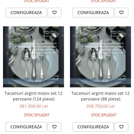
Cote Noire
STOC EPUIZAT
STOC EPUIZAT
ARRIS
CONFIGUREAZA
CONFIGUREAZA
CELESTIAL PLATINUM
CORNUCOPIA
INTAGLIO
JASPER CONRAN GOLD
RENAISSANCE GOLD
ANTHEMION BLUE
BUTTERFLY BLOOM
OLD COUNTRY ROSES
PASHMINA
SIGNET PLATINUM
CELESTIAL GOLD
Tacamuri argint masiv set 12
Tacamuri argint masiv set 12
persoane (124 piese)
persoane (88 piese)
NATURE
281.300,00 Lei
208.750,00 Lei
CHINOISERIE WHITE
JASPER CONRAN WHITE
STOC EPUIZAT
STOC EPUIZAT
GILDED MUSE
CONFIGUREAZA
CONFIGUREAZA
WONDERLUST