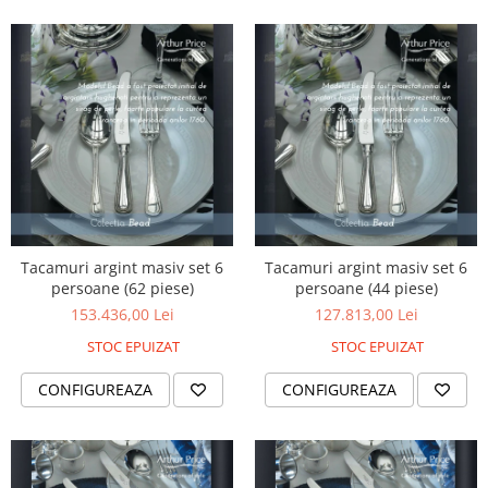
MORRIS&AMP;CO
KINGSLEY
SERENDIPITY GOLD
SERENDIPITY PLATINUM
CHELSEA
MEDICEA
CELESTIAL
PATCHWORK WILLOW
BLUE LILY
Tacamuri argint masiv set 6
Tacamuri argint masiv set 6
HIBISCUS
persoane (62 piese)
persoane (44 piese)
SWAN
153.436,00 Lei
127.813,00 Lei
FLORENTINE TURQUOISE
STOC EPUIZAT
STOC EPUIZAT
ANTHEMION GREY
ORCHARD
CONFIGUREAZA
CONFIGUREAZA
CREATURES OF CURIOSITY
JARDIN
RENAISSANCE RED