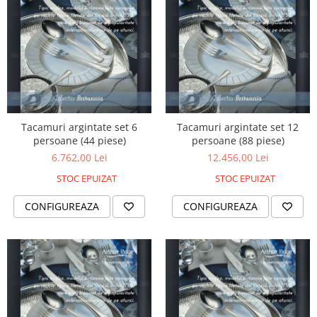
SERENDIPITY WHITE
FLOWER FESTIVAL BLUE
FLOWER FESTIVAL RED
LOVE BIRDS
CHIQUE VERDE
CHIQUE ROZ
CHIQUE STRIPES VERDE
Tacamuri argintate set 6
Tacamuri argintate set 12
Renaissance Grey
persoane (44 piese)
persoane (88 piese)
Royal White
6.762,00 Lei
12.456,00 Lei
CHIQUE STRIPES GALBEN
STOC EPUIZAT
STOC EPUIZAT
CHIQUE GALBEN
CONFIGUREAZA
CONFIGUREAZA