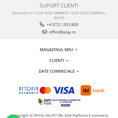
Cote Noire
SUPORT CLIENTI
ARRIS
CELESTIAL PLATINUM
Bucuresti L-V: 10.00-18.00, SAMBATA: 10.00-16.00, DUMINICA:
INCHIS
CORNUCOPIA
+4 0721 203 809
INTAGLIO
office@azay.ro
JASPER CONRAN GOLD
RENAISSANCE GOLD
ANTHEMION BLUE
MAGAZINUL MEU
BUTTERFLY BLOOM
OLD COUNTRY ROSES
CLIENTI
PASHMINA
DATE COMERCIALE
SIGNET PLATINUM
CELESTIAL GOLD
NATURE
CHINOISERIE WHITE
JASPER CONRAN WHITE
GILDED MUSE
WONDERLUST
©Copyright SC ROYAL VELVET SRL 2026
Platforma E-commerce