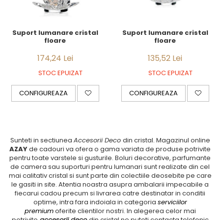
JASPER CONRAN GOLD
RENAISSANCE GOLD
ANTHEMION BLUE
Suport lumanare cristal
Suport lumanare cristal
BUTTERFLY BLOOM
floare
floare
OLD COUNTRY ROSES
174,24 Lei
135,52 Lei
PASHMINA
SIGNET PLATINUM
STOC EPUIZAT
STOC EPUIZAT
CELESTIAL GOLD
CONFIGUREAZA
CONFIGUREAZA
NATURE
CHINOISERIE WHITE
JASPER CONRAN WHITE
GILDED MUSE
Sunteti in sectiunea
Accesorii Deco
din cristal. Magazinul online
WONDERLUST
AZAY
de cadouri va ofera o gama variata de produse potrivite
MORRIS&AMP;CO
pentru toate varstele si gusturile. Boluri decorative, parfumante
KINGSLEY
de camera sau suporturi pentru lumanari sunt realizate din cel
mai calitativ cristal si sunt parte din colectiile deosebite pe care
SERENDIPITY GOLD
le gasiti in site. Atentia noastra asupra ambalarii impecabile a
SERENDIPITY PLATINUM
fiecarui cadou precum si livrarea catre destinatar in conditii
CHELSEA
optime, intra fara indoiala in categoria
serviciilor
premium
oferite clientilor nostri. In alegerea celor mai
MEDICEA
potrivite
accesorii deco
din cristal ne puteti contacta telefonic