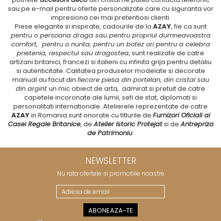
CELESTIAL
sau pe e-mail pentru oferte personalizate care cu siguranta vor
PATCHWORK WILLOW
impresiona cei mai pretentiosi clienti.
Piese elegante si inspirate, cadourile de la
AZAY
, fie ca sunt
BLUE LILY
pentru o persoana draga sau pentru propriul dumneavoastra
HIBISCUS
comfort, pentru o nunta, pentru un botez ori pentru a celebra
SWAN
prietenia, respectul sau dragostea
, sunt realizate de catre
artizani britanici, francezi si italieni cu infinita grija pentru detaliu
FLORENTINE TURQUOISE
si autenticitate. Calitatea produselor modelate si decorate
ANTHEMION GREY
manual au facut din
fiecare piesa din portelan, din cristal sau
ORCHARD
din argint
un mic obiect de arta, admirat si pretuit de catre
capetele incoronate ale lumii, sefi de stat, diplomati si
CREATURES OF CURIOSITY
personalitati internationale. Atelierele reprezentate de catre
JARDIN
AZAY
in Romania sunt onorate cu titlurile de
Furnizori Oficiali ai
RENAISSANCE RED
Casei Regale Britanice
, de
Atelier Istoric Protejat
si de
Antrepriza
de Patrimoniu
.
SERENDIPITY WHITE
FLOWER FESTIVAL BLUE
FLOWER FESTIVAL RED
NEWSLETTER
LOVE BIRDS
Nu rata ofertele si promotiile noastre
CHIQUE VERDE
CHIQUE ROZ
CHIQUE STRIPES VERDE
Renaissance Grey