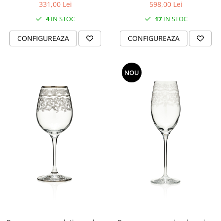
331,00 Lei
598,00 Lei
MORRIS&AMP;CO
4
IN STOC
17
IN STOC
KINGSLEY
SERENDIPITY GOLD
CONFIGUREAZA
CONFIGUREAZA
SERENDIPITY PLATINUM
CHELSEA
MEDICEA
NOU
CELESTIAL
PATCHWORK WILLOW
BLUE LILY
HIBISCUS
SWAN
FLORENTINE TURQUOISE
ANTHEMION GREY
ORCHARD
CREATURES OF CURIOSITY
JARDIN
RENAISSANCE RED