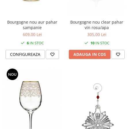
Bourgogne nou aur pahar
Bourgogne nou clear pahar
sampanie
vin rosu/apa
609,00 Lei
305,00 Lei
6
IN STOC
10
IN STOC
CONFIGUREAZA
ADAUGA IN COS
NOU