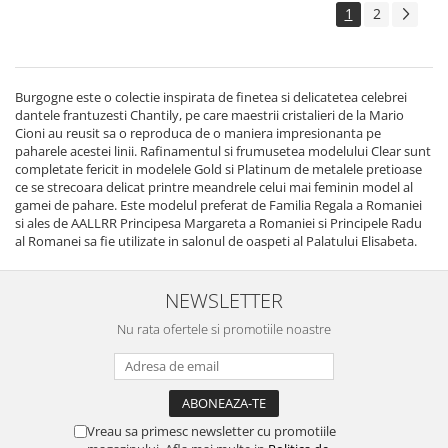
1
2
Burgogne este o colectie inspirata de finetea si delicatetea celebrei
dantele frantuzesti Chantily, pe care maestrii cristalieri de la Mario
Cioni au reusit sa o reproduca de o maniera impresionanta pe
paharele acestei linii. Rafinamentul si frumusetea modelului Clear sunt
completate fericit in modelele Gold si Platinum de metalele pretioase
ce se strecoara delicat printre meandrele celui mai feminin model al
gamei de pahare. Este modelul preferat de Familia Regala a Romaniei
si ales de AALLRR Principesa Margareta a Romaniei si Principele Radu
al Romanei sa fie utilizate in salonul de oaspeti al Palatului Elisabeta.
NEWSLETTER
Nu rata ofertele si promotiile noastre
Vreau sa primesc newsletter cu promotiile