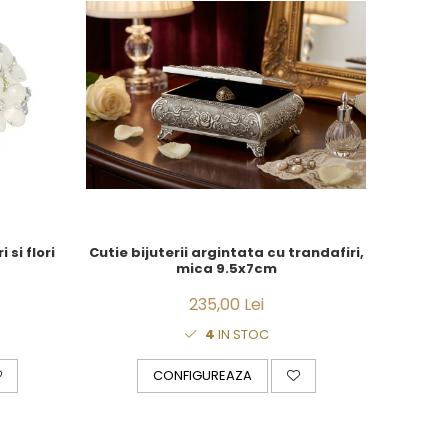
rotunda fluturi si flori
Cutie bijuterii argintata cu trandafiri,
mica 9.5x7cm
235,00 Lei
4
IN STOC
CONFIGUREAZA