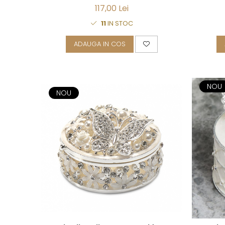
117,00 Lei
11
IN STOC
ADAUGA IN COS
NOU
NOU