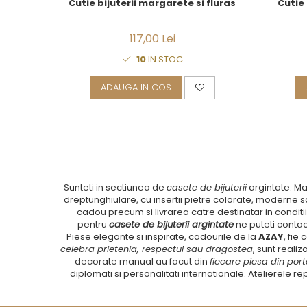
Cutie bijuterii margarete si fluras
Cutie 
117,00 Lei
10
IN STOC
ADAUGA IN COS
Sunteti in sectiunea de
casete de bijuterii
argintate. Ma
dreptunghiulare, cu insertii pietre colorate, moderne sa
cadou precum si livrarea catre destinatar in conditii
pentru
casete de bijuterii argintate
ne puteti conta
Piese elegante si inspirate, cadourile de la
AZAY
, fie
celebra prietenia, respectul sau dragostea
, sunt realiz
decorate manual au facut din
fiecare piesa din port
diplomati si personalitati internationale. Atelierele 