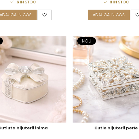
6
IN STOC
3
IN STOC
ADAUGA IN COS
ADAUGA IN COS
NOU
Cutiuta bijuterii inima
Cutie bijuterii perle