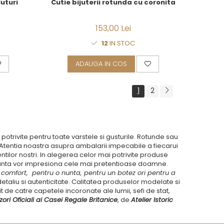
Cutie bijuterii rotunda cu coronita
luturi
153,00 Lei
12
IN STOC
ADAUGA IN COS
1
2
trivite pentru toate varstele si gusturile. Rotunde sau
e. Atentia noastra asupra ambalarii impecabile a fiecarui
entilor nostri. In alegerea celor mai potrivite produse
uranta vor impresiona cele mai pretentioase doamne.
omfort, pentru o nunta, pentru un botez ori pentru a
ru detaliu si autenticitate. Calitatea produselor modelate si
t de catre capetele incoronate ale lumii, sefi de stat,
zori Oficiali ai Casei Regale Britanice
, de
Atelier Istoric