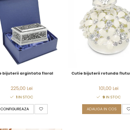
 bijuterii argintata floral
Cutie bijuterii 
225,00 Lei
101,00 Lei
1
IN STOC
9
IN STOC
CONFIGUREAZA
ADAUGA IN COS