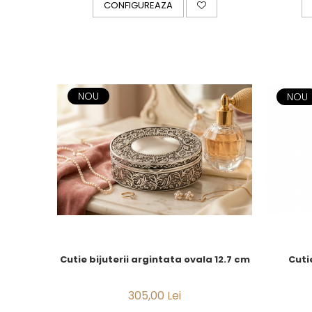
CONFIGUREAZA
CELESTIAL
PATCHWORK WILLOW
BLUE LILY
HIBISCUS
SWAN
FLORENTINE TURQUOISE
NOU
NOU
ANTHEMION GREY
ORCHARD
CREATURES OF CURIOSITY
JARDIN
RENAISSANCE RED
SERENDIPITY WHITE
FLOWER FESTIVAL BLUE
FLOWER FESTIVAL RED
LOVE BIRDS
CHIQUE VERDE
Cutie bijuterii argintata ovala 12.7 cm
Cuti
CHIQUE ROZ
CHIQUE STRIPES VERDE
305,00 Lei
Renaissance Grey