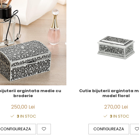
bijuterii argintata medie cu
Cutie bijuterii argintata 
broderie
model floral
250,00 Lei
270,00 Lei
3
IN STOC
3
IN STOC
CONFIGUREAZA
CONFIGUREAZA