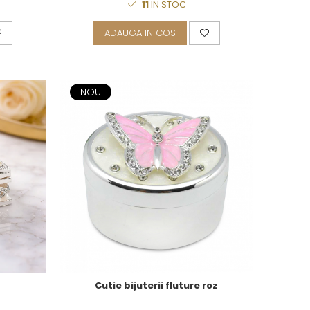
11
IN STOC
ADAUGA IN COS
NOU
Cutie bijuterii fluture roz