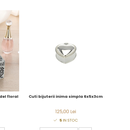
el floral
Cuti bijuterii inima simpla 6x5x3cm
125,00 Lei
5
IN STOC