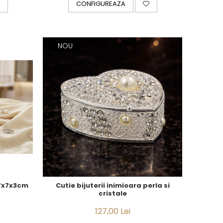
CONFIGUREAZA
NOU
 7x7x3cm
Cutie bijuterii inimioara perla si
cristale
127,00 Lei