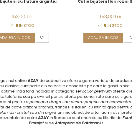
bijuterii cu fluture argintiu
Cutie bijuterii flori roz si f
153,00 Lei
153,00 Lei
9
IN STOC
5
IN STOC
ADAUGA IN COS
ADAUGA IN COS
gazinul online
AZAY
de cadouri va ofera o gama variata de produse po
u clasice, sunt parte din colectiile deosebite pe care le gasiti in sit
 optime, intra fara indoiala in categoria
serviciilor premium
oferite cli
cta telefonic sau pe e-mail pentru oferte personalizate care cu sig
 ca sunt
pentru o persoana draga sau pentru propriul dumneavoastra c
ate de catre artizani britanici, francezi si italieni cu infinita grija pent
elan, din cristal sau din argint
un mic obiect de arta, admirat si pretui
reprezentate de catre
AZAY
in Romania sunt onorate cu titlurile de
Furni
Protejat
si de
Antrepriza de Patrimoniu
.