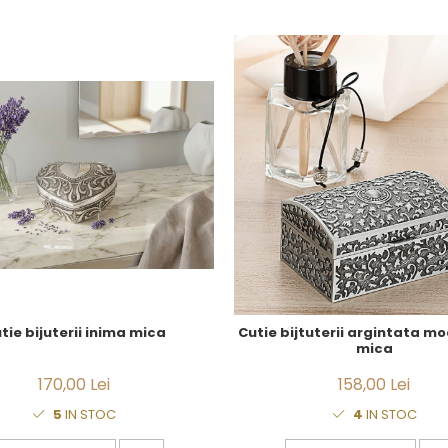
tie bijuterii inima mica
Cutie bijtuterii argintata mod
mica
170,00 Lei
158,00 Lei
5
IN STOC
4
IN STOC