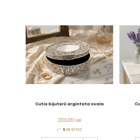
JASPER CONRAN GOLD
RENAISSANCE GOLD
ANTHEMION BLUE
BUTTERFLY BLOOM
OLD COUNTRY ROSES
PASHMINA
SIGNET PLATINUM
CELESTIAL GOLD
NATURE
CHINOISERIE WHITE
JASPER CONRAN WHITE
GILDED MUSE
WONDERLUST
MORRIS&AMP;CO
Cutie bijuterii argintata ovala
Cu
KINGSLEY
SERENDIPITY GOLD
203,00 Lei
SERENDIPITY PLATINUM
CHELSEA
5
IN STOC
MEDICEA