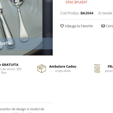
STOC EPUIZAT
Cod Produs:
BA2044
Ai nevoie
Adauga la Favorite
Cere 
re GRATUITA
Ambalare Cadou
FEL
i de minim 300
impecabilă
pentr
Ron
nerilor de design si nivelul de