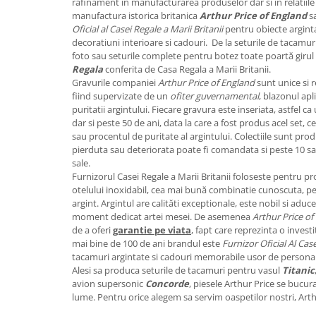
rafinament in manufacturarea produselor dar si in relatiile c
FRAPIERE
GEORGIA
LUCREZIA
VESTA
manufactura istorica britanica
Arthur Price of England
sa
PAHARE SI ACCESORII
SAMOA
ELISA
CORPORATE
Oficial al Casei Regale a Marii Britanii
pentru obiecte argint
SET PENTRU BĂUTURI
PIVOINE
TONDO DONI
FLOWER
decoratiuni interioare si cadouri. De la seturile de tacamuri
foto sau seturile complete pentru botez toate poartă girul c
TĂVI SI ACCESORII
ESMERALDA BLANC, GOLD,
ORPHOS
TABLE
Regala
conferita de Casa Regala a Marii Britanii.
PLATINUM
ACCESORII PENTRU FEMEI
CILI
BABY COLLECTION
Gravurile companiei
Arthur Price of England
sunt unice si 
CHARDONS GOLD, PLATINUM
SFEȘNICE
GIULIA
ROSE
fiind supervizate de un
ofiter guvernamental
, blazonul ap
puritatii argintului. Fiecare gravura este inseriata, astfel
HEMISPHERE
RAME SI ALBUME FOTO
NETTARE DI VINO
LOVE KNOTS SILVER
dar si peste 50 de ani, data la care a fost produs acel set, ce
KHAZARD OR &AMP; PLATINE
CARAFE
NOTTE DI STELLE
WITH LOVE SILVER
sau procentul de puritate al argintului. Colectiile sunt prod
JASPER CONRAN PLATINUM
pierduta sau deteriorata poate fi comandata si peste 10 sau 
FRUCTIERE ARGINTATE
PLINIO
WITH LOVE BLACK
sale.
CHINOISERIE GREEN
ACCESORII PENTRU BĂRBAȚI
YOUNG
WITH LOVE WHITE
Furnizorul Casei Regale a Marii Britanii foloseste pentru p
100 YEARS
ACCESORII PENTRU BIROU
VIP
INFINITY
otelului inoxidabil, cea mai bună combinatie cunoscuta, p
BLANC SUR BLANC
argint. Argintul are calităti exceptionale, este nobil si aduce
BOLURI DECO
PIUME
WISH
moment dedicat artei mesei. De asemenea
Arthur Price of
GROSGRAIN
AROME DE INTERIOR
AURIS
LOVE KNOTS GOLD
de a oferi
garantie pe viata
, fapt care reprezinta o invest
LACE GOLD
TEXTILE
BOTANIC GARDEN
WITH LOVE NOUVEAU
mai bine de 100 de ani brandul este
Furnizor Oficial Al Case
LACE PLATINUM
tacamuri argintate si cadouri memorabile usor de personal
BIJUTERII
STELLA
WITH LOVE GOLD
Alesi sa produca seturile de tacamuri pentru vasul
Titanic
EQUESTRIA
ARANJAMENTE FLORALE
avion supersonic
Concorde
, piesele Arthur Price se bucur
POLKA BLUE
lume. Pentru orice alegem sa servim oaspetilor nostri, Arthu
PERNE
CHEEKY PINK