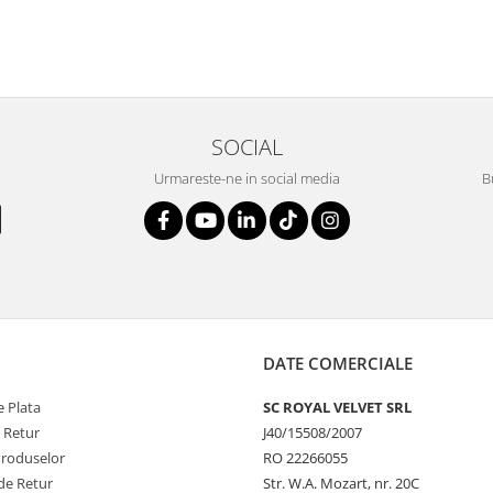
SOCIAL
Urmareste-ne in social media
B
DATE COMERCIALE
 Plata
SC ROYAL VELVET SRL
e Retur
J40/15508/2007
Produselor
RO 22266055
de Retur
Str. W.A. Mozart, nr. 20C