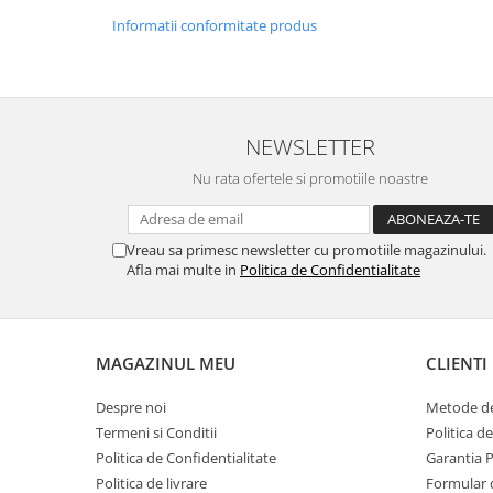
Cote Noire
ARRIS
Informatii conformitate produs
CELESTIAL PLATINUM
CORNUCOPIA
INTAGLIO
JASPER CONRAN GOLD
NEWSLETTER
RENAISSANCE GOLD
Nu rata ofertele si promotiile noastre
ANTHEMION BLUE
BUTTERFLY BLOOM
Vreau sa primesc newsletter cu promotiile magazinului.
OLD COUNTRY ROSES
Afla mai multe in
Politica de Confidentialitate
PASHMINA
SIGNET PLATINUM
CELESTIAL GOLD
MAGAZINUL MEU
CLIENTI
NATURE
CHINOISERIE WHITE
Despre noi
Metode de
JASPER CONRAN WHITE
Termeni si Conditii
Politica d
GILDED MUSE
Politica de Confidentialitate
Garantia 
WONDERLUST
Politica de livrare
Formular 