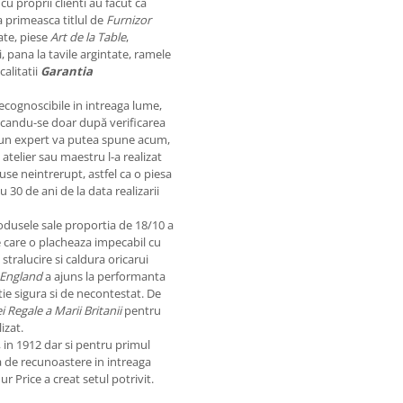
u proprii clienti au facut ca
 primeasca titlul de
Furnizor
ate, piese
Art de la Table
,
, pana la tavile argintate, ramele
alitatii
Garantia
recognoscibile in intreaga lume,
licandu-se doar după verificarea
 ca un expert va putea spune acum,
 atelier sau maestru l-a realizat
use neintrerupt, astfel ca o piesa
30 de ani de la data realizarii
rodusele sale proportia de 18/10 a
e care o placheaza impecabil cu
 stralucire si caldura oricarui
 England
a ajuns la performanta
itie sigura si de necontestat. De
i Regale a Marii Britanii
pentru
izat.
, in 1912 dar si pentru primul
a de recunoastere in intreaga
r Price a creat setul potrivit.