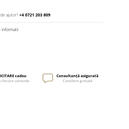
 de ajutor?
+4 0721 203 809
informatii
ICITARE cadou
Consultanță asigurată
u fiecare comanda
Consiliere gratuită