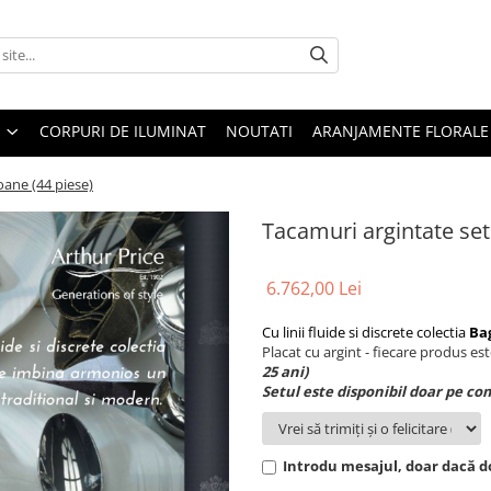
CORPURI DE ILUMINAT
NOUTATI
ARANJAMENTE FLORALE
oane (44 piese)
Tacamuri argintate set
6.762,00 Lei
Cu linii fluide si discrete colectia
Ba
Placat cu argint - fiecare produs es
25 ani)
Setul este disponibil doar pe c
Introdu mesajul, doar dacă do