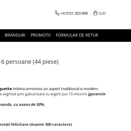
+4 0721 203 809
0,00
BRANDURI
PROMOTII
FORMULAR DE RETUR
 6 persoane (44 piese)
guette
imbina armonios un aspect traditional si modern.
te argintat prin galvanizare cu argint pur 15 micorni
(garantie
omanda, cu avans de 50%.
rești felicitare (maxim 300 caractere)