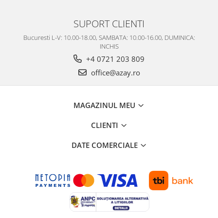
Cote Noire
ARRIS
SUPORT CLIENTI
CELESTIAL PLATINUM
CORNUCOPIA
Bucuresti L-V: 10.00-18.00, SAMBATA: 10.00-16.00, DUMINICA:
INCHIS
INTAGLIO
+4 0721 203 809
JASPER CONRAN GOLD
office@azay.ro
RENAISSANCE GOLD
ANTHEMION BLUE
BUTTERFLY BLOOM
MAGAZINUL MEU
OLD COUNTRY ROSES
PASHMINA
CLIENTI
SIGNET PLATINUM
DATE COMERCIALE
CELESTIAL GOLD
NATURE
CHINOISERIE WHITE
JASPER CONRAN WHITE
GILDED MUSE
WONDERLUST