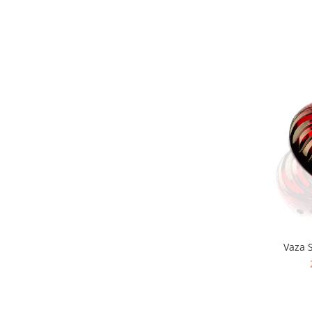
MORRIS&AMP;CO
KINGSLEY
SERENDIPITY GOLD
SERENDIPITY PLATINUM
CHELSEA
MEDICEA
CELESTIAL
PATCHWORK WILLOW
BLUE LILY
HIBISCUS
SWAN
FLORENTINE TURQUOISE
ANTHEMION GREY
ORCHARD
Vaza 
CREATURES OF CURIOSITY
JARDIN
RENAISSANCE RED