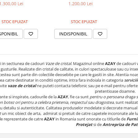
1.300,00 Lei
1.200,00 Lei
STOC EPUIZAT
STOC EPUIZAT
SPONIBIL
INDISPONIBIL
i in sectiunea de cadouri
Vaze de cristal
. Magazinul online
AZAY
de cadouri v
i gusturile. Realizate din cristal de calitate, in culori spectaculoase sau cu in
cestea sunt parte din colectiile deosebite pe care le gasiti in site. Atentia n
rea catre destinatar in conditii optime, intra fara indoiala in categoria
servici
vite
vaze de cristal
ne puteti contacta telefonic sau pe e-mail pentru ofert
pretentioase doamne.
ante si inspirate, cadourile de la
AZAY
, fie ca sunt
pentru o persoana draga 
n botez ori pentru a celebra prietenia, respectul sau dragostea
, sunt realizat
u detaliu si autenticitate. Calitatea produselor modelate si decorate manual
t
un mic obiect de arta, admirat si pretuit de catre capetele incoronate ale lum
ele reprezentate de catre
AZAY
in Romania sunt onorate cu titlurile de
Furniz
Protejat
si de
Antrepriza de Pa