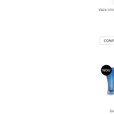
Vaza cri
CONF
NOU
Gi