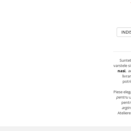
INDI
Suntet
varstele s
nasi
, a
livra
potri
Piese eleg
pentru u
pentr
argin
Atelier