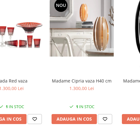
NOU
Madame Cipria vaza H40 cm
ada Red vaza
Madame 
1.300,00 Lei
1.300,00 Lei
1
IN STOC
1
IN STOC
ADAUGA IN COS
A IN COS
ADAU