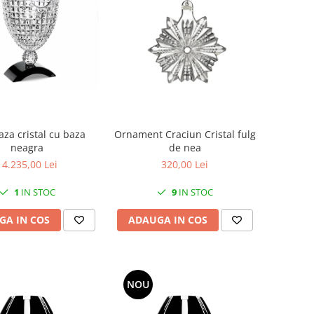
aza cristal cu baza
Ornament Craciun Cristal fulg
neagra
de nea
14.235,00 Lei
320,00 Lei
1
IN STOC
9
IN STOC
GA IN COS
ADAUGA IN COS
NOU