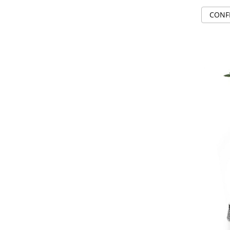
SERENDIPITY WHITE
CONF
FLOWER FESTIVAL BLUE
FLOWER FESTIVAL RED
LOVE BIRDS
CHIQUE VERDE
CHIQUE ROZ
CHIQUE STRIPES VERDE
Renaissance Grey
Royal White
CHIQUE STRIPES GALBEN
CHIQUE GALBEN