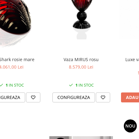
Shark rosie mare
Vaza MIRUS rosu
Luxe v
4.061,00 Lei
8.579,00 Lei
1
IN STOC
1
IN STOC
IGUREAZA
CONFIGUREAZA
ADAU
NOU