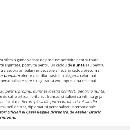
a ofera o gama variata de produse potrivite pentru toate
sertii argintate, potrivite pentru un cadou de
nunta
sau pentru
oastra asupra ambalarii impecabile a fiecarui cadou precum si
ilor premium
oferite clientilor nostri. In alegerea celor mai
e personalizate care cu siguranta vor impresiona cele mai
sau pentru propriul dumneavoastra comfort, pentru o nunta,
e de catre artizani britanici, francezi si italieni cu infinita grija
 au facut din
fiecare piesa din portelan, din cristal sau din
ii, sefi de stat, diplomati si personalitati internationale.
ori Oficiali ai Casei Regale Britanice
, de
Atelier Istoric
trimoniu
.