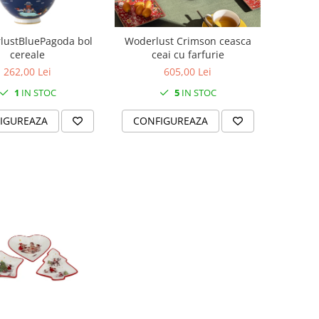
lustBluePagoda bol
Woderlust Crimson ceasca
cereale
ceai cu farfurie
262,00 Lei
605,00 Lei
1
IN STOC
5
IN STOC
IGUREAZA
CONFIGUREAZA