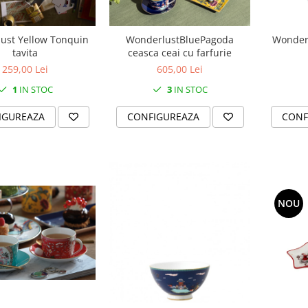
ust Yellow Tonquin
WonderlustBluePagoda
Wonder
tavita
ceasca ceai cu farfurie
259,00 Lei
605,00 Lei
1
IN STOC
3
IN STOC
IGUREAZA
CONFIGUREAZA
CONF
NOU