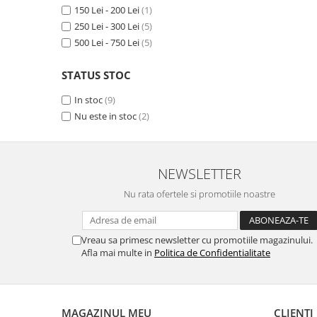
MORRIS&AMP;CO
150 Lei - 200 Lei
(1)
250 Lei - 300 Lei
(5)
KINGSLEY
500 Lei - 750 Lei
(5)
SERENDIPITY GOLD
SERENDIPITY PLATINUM
STATUS STOC
CHELSEA
In stoc
(9)
MEDICEA
Nu este in stoc
(2)
CELESTIAL
PATCHWORK WILLOW
BLUE LILY
NEWSLETTER
HIBISCUS
SWAN
Nu rata ofertele si promotiile noastre
FLORENTINE TURQUOISE
ANTHEMION GREY
Vreau sa primesc newsletter cu promotiile magazinului.
ORCHARD
Afla mai multe in
Politica de Confidentialitate
CREATURES OF CURIOSITY
JARDIN
RENAISSANCE RED
MAGAZINUL MEU
CLIENTI