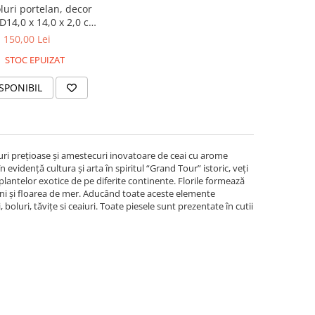
luri portelan, decor
D14,0 x 14,0 x 2,0 cm
fiecare
150,00 Lei
STOC EPUIZAT
SPONIBIL
uri prețioase și amestecuri inovatoare de ceai cu arome
evidență cultura și arta în spiritul “Grand Tour” istoric, veți
plantelor exotice de pe diferite continente. Florile formează
peni și floarea de mer. Aducând toate aceste elemente
 boluri, tăvițe si ceaiuri. Toate piesele sunt prezentate în cutii