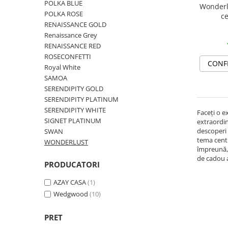
Cote Noire
POLKA BLUE
Wonderl
ARRIS
POLKA ROSE
ce
CELESTIAL PLATINUM
RENAISSANCE GOLD
Renaissance Grey
CORNUCOPIA
RENAISSANCE RED
INTAGLIO
ROSECONFETTI
JASPER CONRAN GOLD
CONF
Royal White
RENAISSANCE GOLD
SAMOA
SERENDIPITY GOLD
ANTHEMION BLUE
SERENDIPITY PLATINUM
BUTTERFLY BLOOM
SERENDIPITY WHITE
Faceți o e
OLD COUNTRY ROSES
SIGNET PLATINUM
extraordin
PASHMINA
descoperi 
SWAN
tema centr
WONDERLUST
SIGNET PLATINUM
împreună, a
CELESTIAL GOLD
de cadou 
PRODUCATORI
NATURE
CHINOISERIE WHITE
AZAY CASA
(1)
Wedgwood
(10)
JASPER CONRAN WHITE
GILDED MUSE
PRET
WONDERLUST