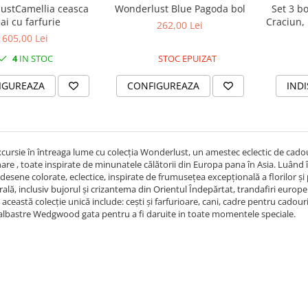
Set 3 bo
ustCamellia ceasca
Wonderlust Blue Pagoda bol
Craciun, 
ai cu farfurie
262,00 Lei
605,00 Lei
4
IN STOC
STOC EPUIZAT
INDI
IGUREAZA
CONFIGUREAZA
xcursie în întreaga lume cu colecția Wonderlust, un amestec eclectic de cado
are , toate inspirate de minunatele călătorii din Europa pana în Asia. Luând în 
desene colorate, eclectice, inspirate de frumusețea excepțională a florilor și 
ală, inclusiv bujorul și crizantema din Orientul Îndepărtat, trandafiri euro
ceastă colecție unică include: cești și farfurioare, cani, cadre pentru cadouri,
albastre Wedgwood gata pentru a fi daruite in toate momentele speciale.