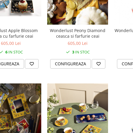
ust Apple Blossom
Wonderlust Peony Diamond
Wonderlu
a cu farfurie ceai
ceasca si farfurie ceai
605,00 Lei
605,00 Lei
6
IN STOC
3
IN STOC
IGUREAZA
CONFIGUREAZA
CONF