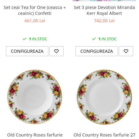
MORRIS&AMP;CO
Set ceai Tea for One (ceasca +
Set 3 piese Devotion Miranda
KINGSLEY
ceainic) Confetti
Kerr Royal Albert
SERENDIPITY GOLD
661,00 Lei
742,00 Lei
SERENDIPITY PLATINUM
CHELSEA
1
IN STOC
1
IN STOC
MEDICEA
CONFIGUREAZA
CONFIGUREAZA
CELESTIAL
PATCHWORK WILLOW
BLUE LILY
HIBISCUS
SWAN
FLORENTINE TURQUOISE
ANTHEMION GREY
ORCHARD
CREATURES OF CURIOSITY
JARDIN
RENAISSANCE RED
Old Country Roses farfurie
Old Country Roses farfurie 27