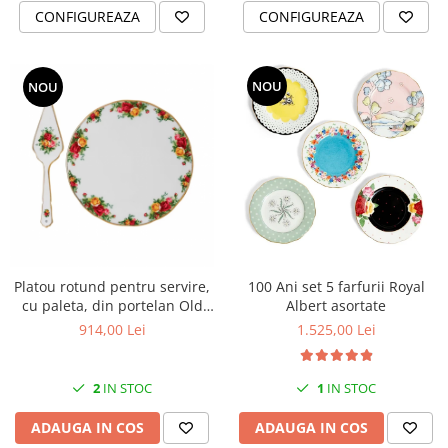
CONFIGUREAZA
CONFIGUREAZA
NOU
NOU
Platou rotund pentru servire,
100 Ani set 5 farfurii Royal
cu paleta, din portelan Old
Albert asortate
Country, D 29cm
914,00 Lei
1.525,00 Lei
2
IN STOC
1
IN STOC
ADAUGA IN COS
ADAUGA IN COS