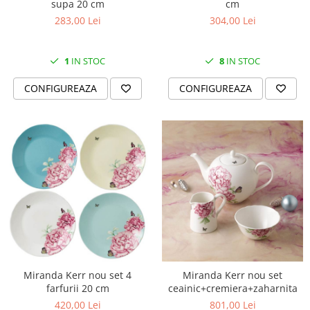
supa 20 cm
cm
SERENDIPITY WHITE
283,00 Lei
304,00 Lei
FLOWER FESTIVAL BLUE
FLOWER FESTIVAL RED
LOVE BIRDS
1
IN STOC
8
IN STOC
CHIQUE VERDE
CONFIGUREAZA
CONFIGUREAZA
CHIQUE ROZ
CHIQUE STRIPES VERDE
Renaissance Grey
Royal White
CHIQUE STRIPES GALBEN
CHIQUE GALBEN
Miranda Kerr nou set 4
Miranda Kerr nou set
farfurii 20 cm
ceainic+cremiera+zaharnita
420,00 Lei
801,00 Lei