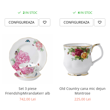
2
IN STOC
4
IN STOC
CONFIGUREAZA
CONFIGUREAZA
Set 3 piese
Old Country cana mic dejun
FriendshipMirandaKerr alb
Montrose
742,00 Lei
225,00 Lei