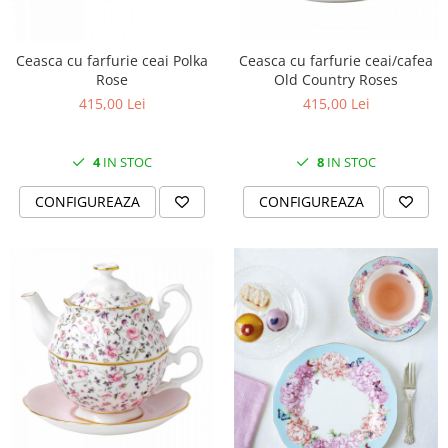
Cote Noire
ARRIS
CELESTIAL PLATINUM
Ceasca cu farfurie ceai Polka
Ceasca cu farfurie ceai/cafea
CORNUCOPIA
Rose
Old Country Roses
INTAGLIO
415,00 Lei
415,00 Lei
JASPER CONRAN GOLD
RENAISSANCE GOLD
4
IN STOC
8
IN STOC
ANTHEMION BLUE
CONFIGUREAZA
CONFIGUREAZA
BUTTERFLY BLOOM
OLD COUNTRY ROSES
PASHMINA
SIGNET PLATINUM
CELESTIAL GOLD
NATURE
CHINOISERIE WHITE
JASPER CONRAN WHITE
GILDED MUSE
WONDERLUST