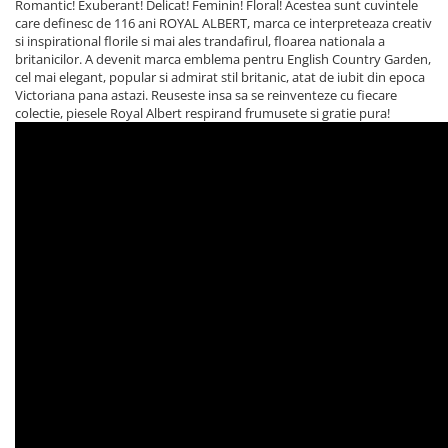
Romantic! Exuberant! Delicat! Feminin! Floral! Acestea sunt cuvintele
care definesc de 116 ani ROYAL ALBERT, marca ce interpreteaza creativ
si inspirational florile si mai ales trandafirul, floarea nationala a
britanicilor. A devenit marca emblema pentru English Country Garden,
cel mai elegant, popular si admirat stil britanic, atat de iubit din epoca
Victoriana pana astazi. Reuseste insa sa se reinventeze cu fiecare
colectie, piesele Royal Albert respirand frumusete si gratie pura!