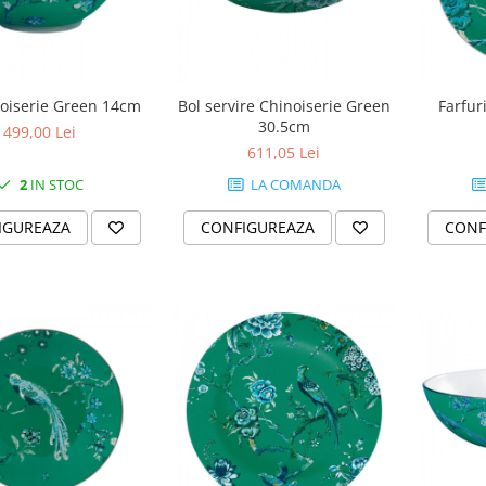
noiserie Green 14cm
Bol servire Chinoiserie Green
Farfur
30.5cm
499,00 Lei
611,05 Lei
2
IN STOC
LA COMANDA
IGUREAZA
CONFIGUREAZA
CONF