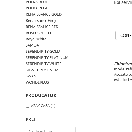
Cote Noire
POLKA BLUE
Bol servi
ARRIS
POLKA ROSE
CELESTIAL PLATINUM
RENAISSANCE GOLD
Renaissance Grey
CORNUCOPIA
RENAISSANCE RED
INTAGLIO
ROSECONFETTI
CONF
JASPER CONRAN GOLD
Royal White
RENAISSANCE GOLD
SAMOA
SERENDIPITY GOLD
ANTHEMION BLUE
SERENDIPITY PLATINUM
BUTTERFLY BLOOM
SERENDIPITY WHITE
Chinoise
OLD COUNTRY ROSES
model rafi
SIGNET PLATINUM
Asezate pe
PASHMINA
SWAN
estetic si 
WONDERLUST
SIGNET PLATINUM
CELESTIAL GOLD
PRODUCATORI
NATURE
CHINOISERIE WHITE
AZAY CASA
(1)
JASPER CONRAN WHITE
PRET
GILDED MUSE
WONDERLUST