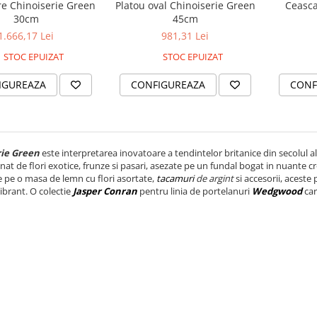
re Chinoiserie Green
Platou oval Chinoiserie Green
Ceasca
30cm
45cm
1.666,17 Lei
981,31 Lei
STOC EPUIZAT
STOC EPUIZAT
IGUREAZA
CONFIGUREAZA
CONF
rie Green
este interpretarea inovatoare a tendintelor britanice din secolul al
nat de flori exotice, frunze si pasari, asezate pe un fundal bogat in nuante crom
 pe o masa de lemn cu flori asortate,
tacamuri
de argint
si accesorii, aceste
vibrant. O colectie
Jasper Conran
pentru linia de portelanuri
Wedgwood
car