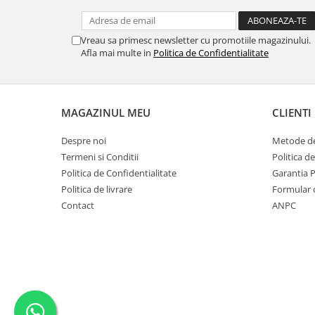
SERENDIPITY WHITE
FLOWER FESTIVAL BLUE
Vreau sa primesc newsletter cu promotiile magazinului.
FLOWER FESTIVAL RED
Afla mai multe in
Politica de Confidentialitate
LOVE BIRDS
CHIQUE VERDE
CHIQUE ROZ
MAGAZINUL MEU
CLIENTI
CHIQUE STRIPES VERDE
Renaissance Grey
Despre noi
Metode de
Royal White
Termeni si Conditii
Politica d
CHIQUE STRIPES GALBEN
Politica de Confidentialitate
Garantia 
CHIQUE GALBEN
Politica de livrare
Formular 
Contact
ANPC