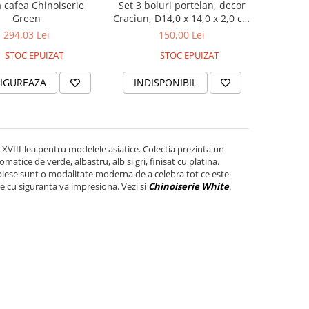
Set 3 boluri portelan, decor
 cafea Chinoiserie
Craciun, D14,0 x 14,0 x 2,0 cm
Green
fiecare
150,00 Lei
294,03 Lei
STOC EPUIZAT
STOC EPUIZAT
INDISPONIBIL
IGUREAZA
 XVIII-lea pentru modelele asiatice. Colectia prezinta un
atice de verde, albastru, alb si gri, finisat cu platina.
 piese sunt o modalitate moderna de a celebra tot ce este
e cu siguranta va impresiona. Vezi si
Chinoiserie White
.