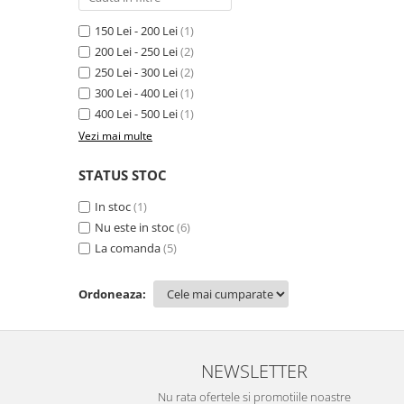
MORRIS&AMP;CO
150 Lei - 200 Lei
(1)
KINGSLEY
200 Lei - 250 Lei
(2)
SERENDIPITY GOLD
250 Lei - 300 Lei
(2)
SERENDIPITY PLATINUM
300 Lei - 400 Lei
(1)
CHELSEA
400 Lei - 500 Lei
(1)
MEDICEA
Vezi mai multe
CELESTIAL
STATUS STOC
PATCHWORK WILLOW
BLUE LILY
In stoc
(1)
HIBISCUS
Nu este in stoc
(6)
SWAN
La comanda
(5)
FLORENTINE TURQUOISE
ANTHEMION GREY
Ordoneaza:
ORCHARD
CREATURES OF CURIOSITY
JARDIN
NEWSLETTER
RENAISSANCE RED
Nu rata ofertele si promotiile noastre