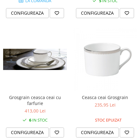
Cote Noire
LA COMANDA
5
IN STOC
ARRIS
CONFIGUREAZA
CONFIGUREAZA
CELESTIAL PLATINUM
CORNUCOPIA
INTAGLIO
JASPER CONRAN GOLD
RENAISSANCE GOLD
ANTHEMION BLUE
BUTTERFLY BLOOM
OLD COUNTRY ROSES
PASHMINA
SIGNET PLATINUM
CELESTIAL GOLD
Grosgrain ceasca ceai cu
Ceasca ceai Grosgrain
farfurie
NATURE
235,95 Lei
413,00 Lei
CHINOISERIE WHITE
JASPER CONRAN WHITE
6
IN STOC
STOC EPUIZAT
GILDED MUSE
CONFIGUREAZA
CONFIGUREAZA
WONDERLUST