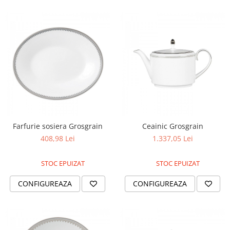
MORRIS&AMP;CO
KINGSLEY
SERENDIPITY GOLD
SERENDIPITY PLATINUM
CHELSEA
MEDICEA
CELESTIAL
PATCHWORK WILLOW
BLUE LILY
Farfurie sosiera Grosgrain
Ceainic Grosgrain
HIBISCUS
408,98 Lei
1.337,05 Lei
SWAN
FLORENTINE TURQUOISE
STOC EPUIZAT
STOC EPUIZAT
ANTHEMION GREY
ORCHARD
CONFIGUREAZA
CONFIGUREAZA
CREATURES OF CURIOSITY
JARDIN
RENAISSANCE RED