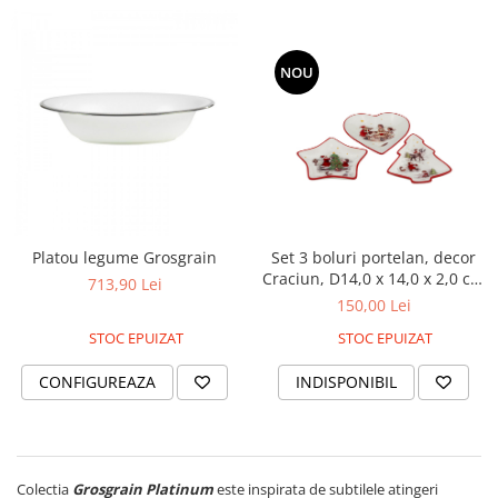
NOU
Platou legume Grosgrain
Set 3 boluri portelan, decor
Craciun, D14,0 x 14,0 x 2,0 cm
713,90 Lei
fiecare
150,00 Lei
STOC EPUIZAT
STOC EPUIZAT
CONFIGUREAZA
INDISPONIBIL
Colectia
Grosgrain Platinum
este inspirata de subtilele atingeri