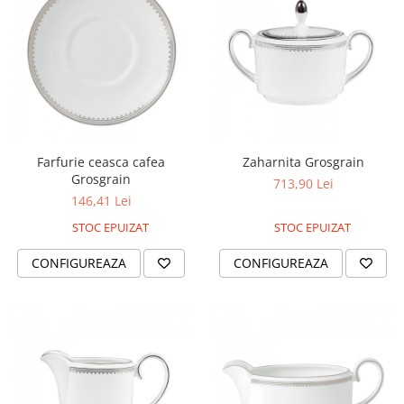
SERENDIPITY WHITE
FLOWER FESTIVAL BLUE
FLOWER FESTIVAL RED
LOVE BIRDS
CHIQUE VERDE
CHIQUE ROZ
CHIQUE STRIPES VERDE
Farfurie ceasca cafea
Zaharnita Grosgrain
Renaissance Grey
Grosgrain
713,90 Lei
Royal White
146,41 Lei
CHIQUE STRIPES GALBEN
STOC EPUIZAT
STOC EPUIZAT
CHIQUE GALBEN
CONFIGUREAZA
CONFIGUREAZA