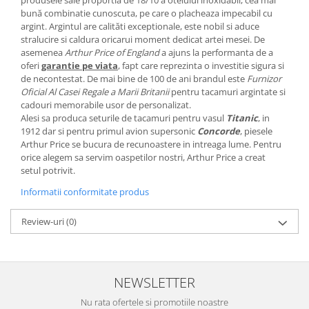
produsele sale proportia de 18/10 a otelului inoxidabil, cea mai
MORRIS&AMP;CO
bună combinatie cunoscuta, pe care o placheaza impecabil cu
argint. Argintul are calităti exceptionale, este nobil si aduce
KINGSLEY
stralucire si caldura oricarui moment dedicat artei mesei. De
SERENDIPITY GOLD
asemenea
Arthur Price of England
a ajuns la performanta de a
SERENDIPITY PLATINUM
oferi
garantie pe viata
, fapt care reprezinta o investitie sigura si
de necontestat. De mai bine de 100 de ani brandul este
Furnizor
CHELSEA
Oficial Al Casei Regale a Marii Britanii
pentru tacamuri argintate si
MEDICEA
cadouri memorabile usor de personalizat.
CELESTIAL
Alesi sa produca seturile de tacamuri pentru vasul
Titanic
, in
1912 dar si pentru primul avion supersonic
Concorde
, piesele
PATCHWORK WILLOW
Arthur Price se bucura de recunoastere in intreaga lume. Pentru
BLUE LILY
orice alegem sa servim oaspetilor nostri, Arthur Price a creat
setul potrivit.
HIBISCUS
SWAN
Informatii conformitate produs
FLORENTINE TURQUOISE
Review-uri
(0)
ANTHEMION GREY
ORCHARD
CREATURES OF CURIOSITY
JARDIN
NEWSLETTER
RENAISSANCE RED
Nu rata ofertele si promotiile noastre