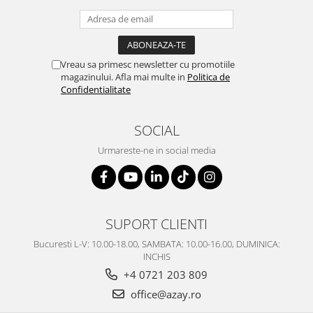
SERENDIPITY WHITE
FLOWER FESTIVAL BLUE
FLOWER FESTIVAL RED
LOVE BIRDS
Vreau sa primesc newsletter cu promotiile
magazinului. Afla mai multe in
Politica de
CHIQUE VERDE
Confidentialitate
CHIQUE ROZ
CHIQUE STRIPES VERDE
SOCIAL
Renaissance Grey
Urmareste-ne in social media
Royal White
CHIQUE STRIPES GALBEN
CHIQUE GALBEN
SUPORT CLIENTI
Bucuresti L-V: 10.00-18.00, SAMBATA: 10.00-16.00, DUMINICA:
INCHIS
+4 0721 203 809
office@azay.ro