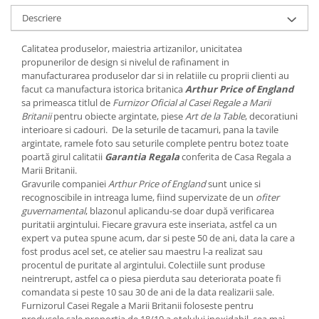
Cote Noire
ARRIS
Descriere
CELESTIAL PLATINUM
Calitatea produselor, maiestria artizanilor, unicitatea
CORNUCOPIA
propunerilor de design si nivelul de rafinament in
INTAGLIO
manufacturarea produselor dar si in relatiile cu proprii clienti au
JASPER CONRAN GOLD
facut ca manufactura istorica britanica
Arthur Price of England
sa primeasca titlul de
Furnizor Oficial al Casei Regale a Marii
RENAISSANCE GOLD
Britanii
pentru obiecte argintate, piese
Art de la Table
, decoratiuni
ANTHEMION BLUE
interioare si cadouri. De la seturile de tacamuri, pana la tavile
argintate, ramele foto sau seturile complete pentru botez toate
BUTTERFLY BLOOM
poartă girul calitatii
Garantia Regala
conferita de Casa Regala a
OLD COUNTRY ROSES
Marii Britanii.
PASHMINA
Gravurile companiei
Arthur Price of England
sunt unice si
recognoscibile in intreaga lume, fiind supervizate de un
ofiter
SIGNET PLATINUM
guvernamental
, blazonul aplicandu-se doar după verificarea
CELESTIAL GOLD
puritatii argintului. Fiecare gravura este inseriata, astfel ca un
NATURE
expert va putea spune acum, dar si peste 50 de ani, data la care a
fost produs acel set, ce atelier sau maestru l-a realizat sau
CHINOISERIE WHITE
procentul de puritate al argintului. Colectiile sunt produse
JASPER CONRAN WHITE
neintrerupt, astfel ca o piesa pierduta sau deteriorata poate fi
GILDED MUSE
comandata si peste 10 sau 30 de ani de la data realizarii sale.
Furnizorul Casei Regale a Marii Britanii foloseste pentru
WONDERLUST