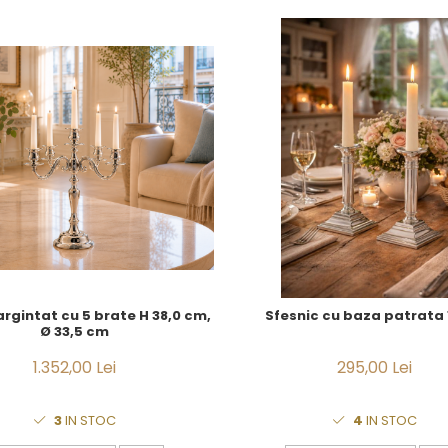
argintat cu 5 brate H 38,0 cm,
Sfesnic cu baza patrata
Ø 33,5 cm
1.352,00 Lei
295,00 Lei
3
IN STOC
4
IN STOC