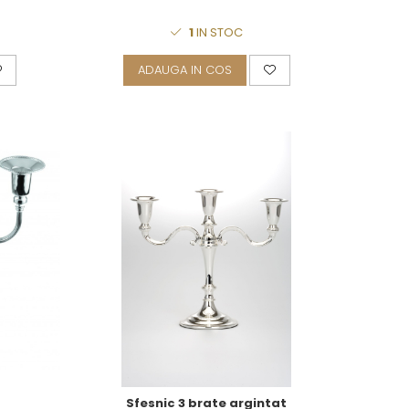
1
IN STOC
ADAUGA IN COS
Sfesnic 3 brate argintat