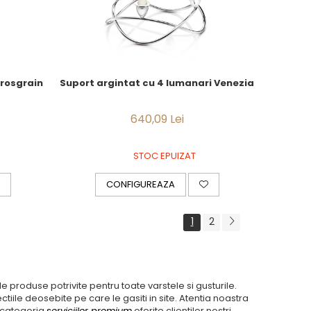
rosgrain
Suport argintat cu 4 lumanari Venezia
640,09 Lei
STOC EPUIZAT
CONFIGUREAZA
1
2
produse potrivite pentru toate varstele si gusturile.
iile deosebite pe care le gasiti in site. Atentia noastra
n categoria
serviciilor premium
oferite clientilor nostri.