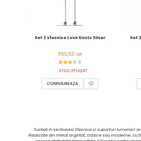
Set 2 sfesnice Love Knots Silver
Set 
550,55 Lei
STOC EPUIZAT
CONFIGUREAZA
Sunteti in sectiunea
Sfesnice si suporturi lumanari
ar
Realizate din metal argintat, clasice sau moderne, cu tr
asupra ambalarii impecabile a fiecarui cadou precum 