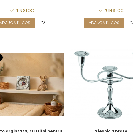
1
IN STOC
7
IN STOC
ADAUGA IN COS
ADAUGA IN COS
o argintata, cu trifoi pentru
Sfesnic 3 brate