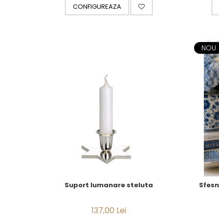
JASPER CONRAN GOLD
CONFIGUREAZA
RENAISSANCE GOLD
ANTHEMION BLUE
BUTTERFLY BLOOM
OLD COUNTRY ROSES
NOU
PASHMINA
SIGNET PLATINUM
CELESTIAL GOLD
NATURE
CHINOISERIE WHITE
JASPER CONRAN WHITE
GILDED MUSE
WONDERLUST
MORRIS&AMP;CO
KINGSLEY
SERENDIPITY GOLD
Suport lumanare steluta
Sfesn
SERENDIPITY PLATINUM
CHELSEA
137,00 Lei
MEDICEA