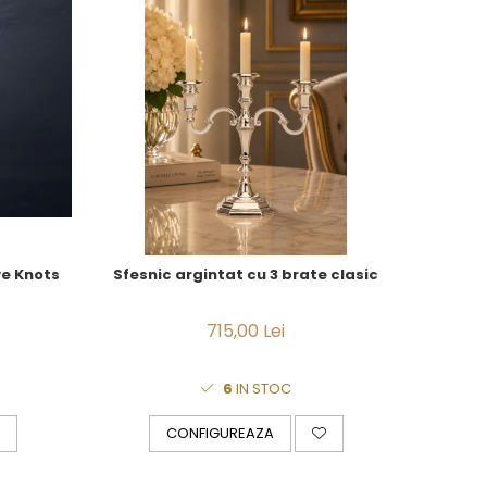
ve Knots
Sfesnic argintat cu 3 brate clasic
715,00 Lei
6
IN STOC
CONFIGUREAZA