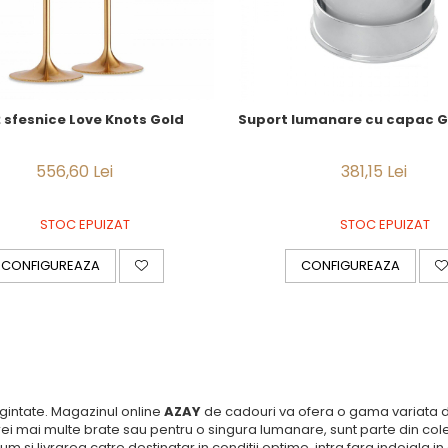
2 sfesnice Love Knots Gold
Suport lumanare cu capac G
556,60 Lei
381,15 Lei
STOC EPUIZAT
STOC EPUIZAT
CONFIGUREAZA
CONFIGUREAZA
gintate. Magazinul online
AZAY
de cadouri va ofera o gama variata de 
ei mai multe brate sau pentru o singura lumanare, sunt parte din colect
si livrarea catre destinatar in conditii optime, intra fara indoiala i