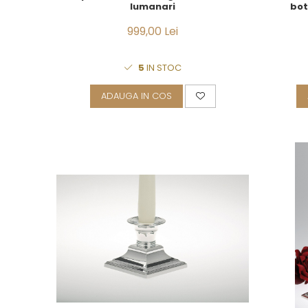
lumanari
bot
Royal White
CHIQUE STRIPES GALBEN
999,00 Lei
CHIQUE GALBEN
5
IN STOC
ADAUGA IN COS