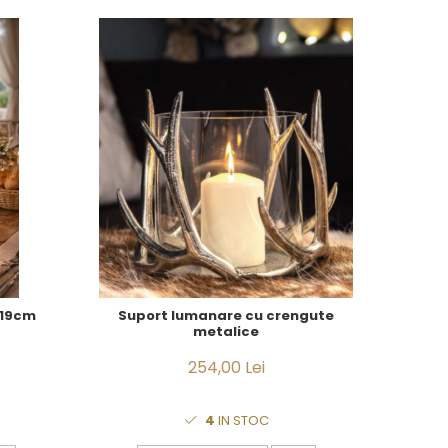
 19cm
Suport lumanare cu crengute
metalice
254,00 Lei
4
IN STOC