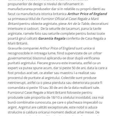
Cote Noire
propunerilor de design si nivelul de rafinament in
ARRIS
manufacturarea produselor dar si in relatiile cu proprii clienti au
CELESTIAL PLATINUM
facut ca manufactura istorica britanica
Arthur Price of England
CORNUCOPIA
sa primeasca titlul de
Furnizor Oficial al Casei Regale a Marii
Britanii
pentru obiecte argintate, piese
Art de la Table
, decoratiuni
INTAGLIO
interioare si cadouri. De la seturile de tacamuri, pana la tavile
JASPER CONRAN GOLD
argintate, ramele foto sau seturile complete pentru botez toate
poartă girul calitatii
Garantia Regala
conferita de Casa Regala a
RENAISSANCE GOLD
Marii Britanii.
ANTHEMION BLUE
Gravurile companiei
Arthur Price of England
sunt unice si
BUTTERFLY BLOOM
recognoscibile in intreaga lume, fiind supervizate de un
ofiter
guvernamental
, blazonul aplicandu-se doar după verificarea
OLD COUNTRY ROSES
puritatii argintului. Fiecare gravura este inseriata, astfel ca un
PASHMINA
expert va putea spune acum, dar si peste 50 de ani, data la care a
SIGNET PLATINUM
fost produs acel set, ce atelier sau maestru l-a realizat sau
procentul de puritate al argintului. Colectiile sunt produse
CELESTIAL GOLD
neintrerupt, astfel ca o piesa pierduta sau deteriorata poate fi
NATURE
comandata si peste 10 sau 30 de ani de la data realizarii sale.
Furnizorul Casei Regale a Marii Britanii foloseste pentru
CHINOISERIE WHITE
produsele sale proportia de 18/10 a otelului inoxidabil, cea mai
JASPER CONRAN WHITE
bună combinatie cunoscuta, pe care o placheaza impecabil cu
GILDED MUSE
argint. Argintul are calităti exceptionale, este nobil si aduce
stralucire si caldura oricarui moment dedicat artei mesei. De
WONDERLUST