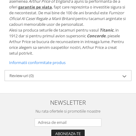
asemenea
Arthur Price of England
a ajuns la performanta de a
MORRIS&AMP;CO
oferi
garantie pe viata
, fapt care reprezinta o investitie sigura si
KINGSLEY
de necontestat. De mai bine de 100 de ani brandul este
Furnizor
Oficial Al Casei Regale a Marii Britanii
pentru tacamuri argintate si
SERENDIPITY GOLD
cadouri memorabile usor de personalizat.
SERENDIPITY PLATINUM
Alesi sa produca seturile de tacamuri pentru vasul
Titanic
, in
CHELSEA
1912 dar si pentru primul avion supersonic
Concorde
, piesele
Arthur Price se bucura de recunoastere in intreaga lume. Pentru
MEDICEA
orice alegem sa servim oaspetilor nostri, Arthur Price a creat
CELESTIAL
setul potrivit.
PATCHWORK WILLOW
Informatii conformitate produs
BLUE LILY
HIBISCUS
Review-uri
(0)
SWAN
FLORENTINE TURQUOISE
ANTHEMION GREY
NEWSLETTER
ORCHARD
Nu rata ofertele si promotiile noastre
CREATURES OF CURIOSITY
JARDIN
RENAISSANCE RED