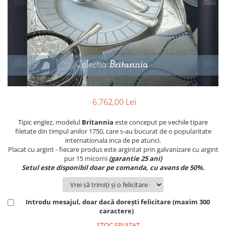
PRET
TAVITE
ACCESORII DECO
RAME FOTO
ACCESORII DECORATIVE
BOXE
SETURI PENTRU CAVIAR
SUB 500
SETURI DE CAFEA
CORPURI DE ILUMINAT
PAHARE SI CANI
SUB 200
BRANDURI
TROFEE
ACCESORII BIROU
SUB 1000
BRANDURI
SUPORTURI PENTRU PRAJITURI
SUB 2000
ROYAL ALBERT
CASETE DE BIJUTERII
SUB 3000
AZAY CASA
WATERFORD
BRANDURI
SUB 5000
JL COQUET
VALENTI
PESTE 5000
JASPER CONRAN
MARIO CIONI
VALENTI
6.762,00 Lei
SUB 4000
VERA WANG
ROYAL DOULTON
ARGENESI
PRODUSE
PORTMEIRION
SALVIATI
ARTHUR PRICE OF ENGLAND
Tipic englez, modelul
Britannia
este conceput pe vechile tipare
filetate din timpul anilor 1750, care s-au bucurat de o popularitate
VILLA ALTACHIARA
ROYAL ALBERT
CHINELLI
CĂNI
internationala inca de pe atunci.
PIP STUDIO
PORTMEIRION
AZAY CASA
Placat cu argint - fiecare produs este argintat prin galvanizare cu argint
ACCESORII PENTRU MASĂ
pur 15 micorni
(garantie 25 ani)
COLECȚII
AZAY CASA
VERA WANG
SET CEAI &AMP; DESERT
Setul este disponibil doar pe comanda, cu avans de 50%.
CHINELLI
WEDGWOOD
CEASURI DE INTERIOR
MIRANDA KERR
COLECTII
ROYAL DOULTON
OBIECTE DECORATIVE
NEW COUNTRY ROSES PINK
COLECTII
Introdu mesajul, doar dacă dorești felicitare (maxim 300
VAZE DECORATIVE
ROSECONFETTI
BOURGOGNE
caractere)
PRODUSE PENTRU CURĂŢAT
POLKA ROSE
LUXE
GOCCIA
STOC EPUIZAT