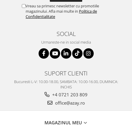
SERENDIPITY WHITE
Vreau sa primesc newsletter cu promotiile
FLOWER FESTIVAL BLUE
magazinului. Afla mai multe in
Politica de
Confidentialitate
FLOWER FESTIVAL RED
LOVE BIRDS
SOCIAL
CHIQUE VERDE
CHIQUE ROZ
Urmareste-ne in social media
CHIQUE STRIPES VERDE
Renaissance Grey
Royal White
CHIQUE STRIPES GALBEN
SUPORT CLIENTI
CHIQUE GALBEN
Bucuresti L-V: 10.00-18.00, SAMBATA: 10.00-16.00, DUMINICA:
INCHIS
+4 0721 203 809
office@azay.ro
MAGAZINUL MEU