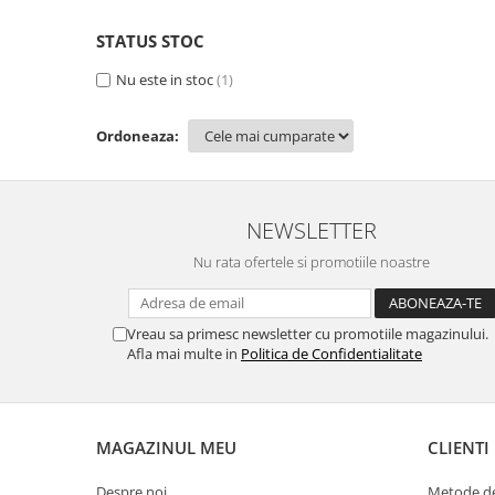
MORRIS&AMP;CO
STATUS STOC
KINGSLEY
SERENDIPITY GOLD
Nu este in stoc
(1)
SERENDIPITY PLATINUM
CHELSEA
Ordoneaza:
MEDICEA
CELESTIAL
PATCHWORK WILLOW
NEWSLETTER
BLUE LILY
Nu rata ofertele si promotiile noastre
HIBISCUS
SWAN
FLORENTINE TURQUOISE
Vreau sa primesc newsletter cu promotiile magazinului.
Afla mai multe in
Politica de Confidentialitate
ANTHEMION GREY
ORCHARD
CREATURES OF CURIOSITY
JARDIN
MAGAZINUL MEU
CLIENTI
RENAISSANCE RED
Despre noi
Metode de