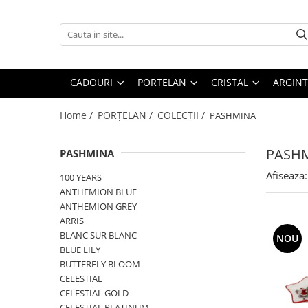
CADOURI
PORȚELAN
CRISTAL
ARGINT
OCAZII
PRODUSE
PRODUSE
PRODUSE
CADOURI
PORȚELAN
CRISTAL
ARGINT
CORPORATE
DECORATIUNI BRAD CRACIUN
DECORATIUNI BRADUL CRACIUN
DECORATIUNI PENTRU CRACIUN
DECORATIUNI PENTRU CRĂCIUN
FARFURII
CEASURI
CADOURI PENTRU BOTEZ
Home /
PORȚELAN /
COLECȚII /
PASHMINA
FEMEI
CESTI CU FARFURIOARA
CARAFE
CORPURI DE ILUMINAT
NUNTĂ
SETURI DE CEAI
BRICHETE
OBIECTE DECORATIVE
PASH
PASHMINA
8 MARTIE
CEAINICE
ACCESORII MASA
VAZE SI ACCESORII
Afiseaza:
100 YEARS
VALENTINE'S DAY
CANI
SCRUMIERE
BOLURI DECORATIVE
ANTHEMION BLUE
COPII
ACCESORII PENTRU MASA
VAZE
FRAPIERE
ANTHEMION GREY
BOTEZ
SUPORT PRAJITURI
FRUCTIERE CRISTAL
ACCESORII PENTRU BAUTURI
ARRIS
BLANC SUR BLANC
NAȘI
SET 3 PIESE
PAHARE
ACCESORII SERVIRE
NOU
BLUE LILY
BĂRBAȚI
PLATOURI
SETURI DE PAHARE
TAVI
BUTTERFLY BLOOM
PAȘTE
CREMIERE &AMP; ZAHARNITE
FRAPIERE
TACAMURI
CELESTIAL
TROFEE
BOLURI
SFESNICE PENTRU LUMANARI
SFESNICE SI SUPORTURI LUMANARI
CELESTIAL GOLD
CELESTIAL PLATINUM