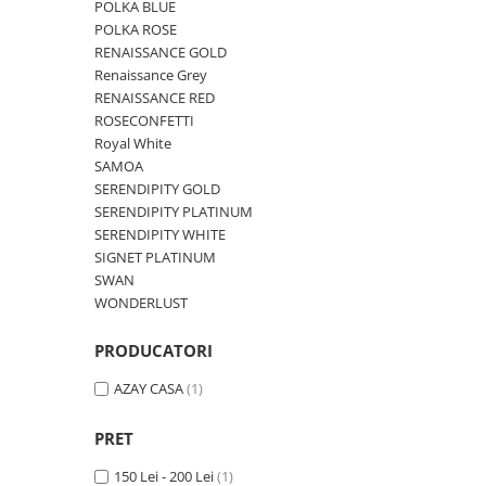
Cote Noire
POLKA BLUE
ARRIS
POLKA ROSE
CELESTIAL PLATINUM
RENAISSANCE GOLD
Renaissance Grey
CORNUCOPIA
RENAISSANCE RED
INTAGLIO
ROSECONFETTI
JASPER CONRAN GOLD
Royal White
RENAISSANCE GOLD
SAMOA
SERENDIPITY GOLD
ANTHEMION BLUE
SERENDIPITY PLATINUM
BUTTERFLY BLOOM
SERENDIPITY WHITE
OLD COUNTRY ROSES
SIGNET PLATINUM
PASHMINA
SWAN
WONDERLUST
SIGNET PLATINUM
CELESTIAL GOLD
PRODUCATORI
NATURE
CHINOISERIE WHITE
AZAY CASA
(1)
JASPER CONRAN WHITE
PRET
GILDED MUSE
WONDERLUST
150 Lei - 200 Lei
(1)