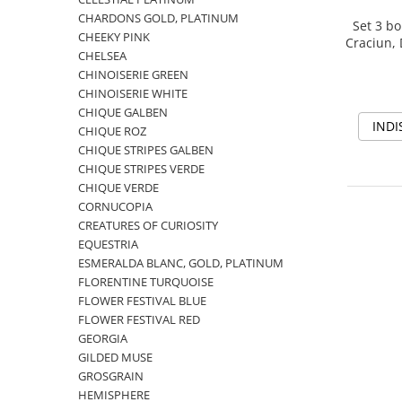
PRET
TAVITE
ACCESORII DECO
RAME FOTO
CHARDONS GOLD, PLATINUM
ACCESORII DECORATIVE
BOXE
SETURI PENTRU CAVIAR
Set 3 bo
SUB 500
CHEEKY PINK
Craciun, 
SETURI DE CAFEA
CORPURI DE ILUMINAT
PAHARE SI CANI
SUB 200
CHELSEA
BRANDURI
TROFEE
ACCESORII BIROU
CHINOISERIE GREEN
SUB 1000
CHINOISERIE WHITE
BRANDURI
SUPORTURI PENTRU PRAJITURI
SUB 2000
ROYAL ALBERT
CHIQUE GALBEN
CASETE DE BIJUTERII
SUB 3000
AZAY CASA
WATERFORD
INDI
CHIQUE ROZ
BRANDURI
SUB 5000
JL COQUET
VALENTI
CHIQUE STRIPES GALBEN
CHIQUE STRIPES VERDE
PESTE 5000
JASPER CONRAN
MARIO CIONI
VALENTI
CHIQUE VERDE
SUB 4000
VERA WANG
ROYAL DOULTON
ARGENESI
CORNUCOPIA
PRODUSE
PORTMEIRION
SALVIATI
ARTHUR PRICE OF ENGLAND
CREATURES OF CURIOSITY
VILLA ALTACHIARA
ROYAL ALBERT
CHINELLI
CĂNI
EQUESTRIA
PIP STUDIO
PORTMEIRION
AZAY CASA
ESMERALDA BLANC, GOLD, PLATINUM
ACCESORII PENTRU MASĂ
FLORENTINE TURQUOISE
COLECȚII
AZAY CASA
VERA WANG
SET CEAI &AMP; DESERT
FLOWER FESTIVAL BLUE
CHINELLI
WEDGWOOD
CEASURI DE INTERIOR
MIRANDA KERR
FLOWER FESTIVAL RED
COLECTII
ROYAL DOULTON
OBIECTE DECORATIVE
NEW COUNTRY ROSES PINK
GEORGIA
COLECTII
GILDED MUSE
VAZE DECORATIVE
ROSECONFETTI
BOURGOGNE
GROSGRAIN
PRODUSE PENTRU CURĂŢAT
POLKA ROSE
LUXE
GOCCIA
HEMISPHERE