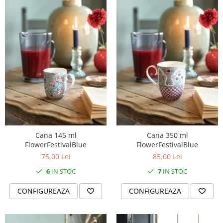
MORRIS&AMP;CO
KINGSLEY
SERENDIPITY GOLD
SERENDIPITY PLATINUM
CHELSEA
MEDICEA
CELESTIAL
PATCHWORK WILLOW
BLUE LILY
HIBISCUS
Cana 145 ml
Cana 350 ml
SWAN
FlowerFestivalBlue
FlowerFestivalBlue
FLORENTINE TURQUOISE
75,00 Lei
85,00 Lei
ANTHEMION GREY
6
IN STOC
7
IN STOC
ORCHARD
CREATURES OF CURIOSITY
CONFIGUREAZA
CONFIGUREAZA
JARDIN
RENAISSANCE RED