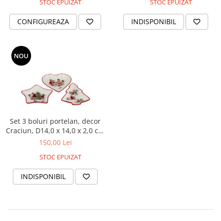
STOC EPUIZAT
STOC EPUIZAT
CONFIGUREAZA
INDISPONIBIL
NOU
Set 3 boluri portelan, decor
Craciun, D14,0 x 14,0 x 2,0 cm
fiecare
150,00 Lei
STOC EPUIZAT
INDISPONIBIL