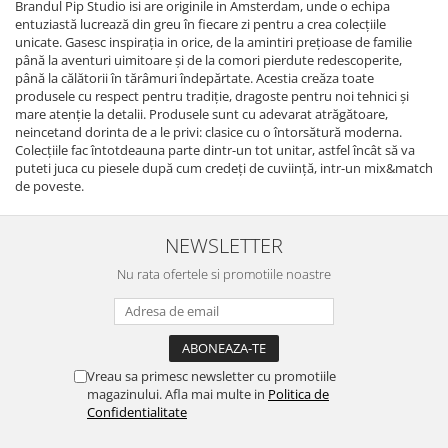
Brandul Pip Studio isi are originile in Amsterdam, unde o echipa
entuziastă lucrează din greu în fiecare zi pentru a crea colecțiile
unicate. Gasesc inspirația in orice, de la amintiri prețioase de familie
până la aventuri uimitoare și de la comori pierdute redescoperite,
până la călătorii în tărâmuri îndepărtate. Acestia creăza toate
produsele cu respect pentru tradiție, dragoste pentru noi tehnici și
mare atenție la detalii. Produsele sunt cu adevarat atrăgătoare,
neincetand dorinta de a le privi: clasice cu o întorsătură moderna.
Colecțiile fac întotdeauna parte dintr-un tot unitar, astfel încât să va
puteti juca cu piesele după cum credeți de cuviință, intr-un mix&match
de poveste.
NEWSLETTER
Nu rata ofertele si promotiile noastre
Vreau sa primesc newsletter cu promotiile
magazinului. Afla mai multe in
Politica de
Confidentialitate