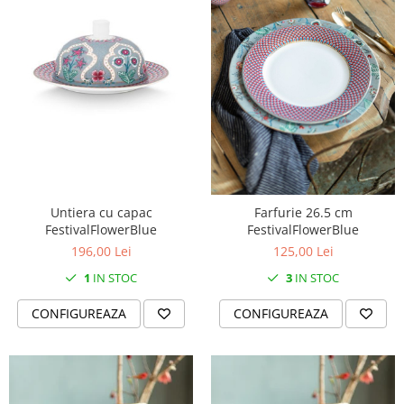
Cote Noire
ARRIS
CELESTIAL PLATINUM
CORNUCOPIA
INTAGLIO
JASPER CONRAN GOLD
RENAISSANCE GOLD
ANTHEMION BLUE
BUTTERFLY BLOOM
OLD COUNTRY ROSES
Untiera cu capac
Farfurie 26.5 cm
PASHMINA
FestivalFlowerBlue
FestivalFlowerBlue
196,00 Lei
125,00 Lei
SIGNET PLATINUM
CELESTIAL GOLD
1
IN STOC
3
IN STOC
NATURE
CONFIGUREAZA
CONFIGUREAZA
CHINOISERIE WHITE
JASPER CONRAN WHITE
GILDED MUSE
WONDERLUST