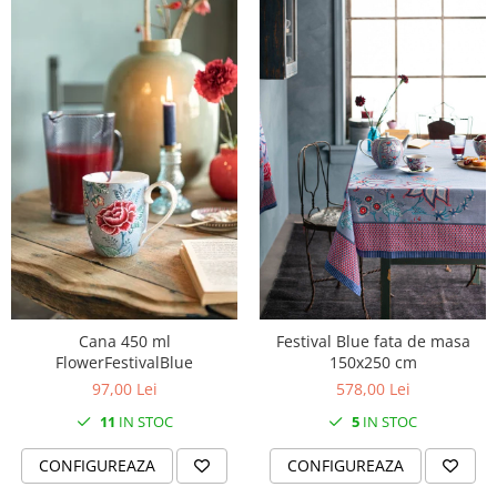
SERENDIPITY WHITE
FLOWER FESTIVAL BLUE
FLOWER FESTIVAL RED
LOVE BIRDS
CHIQUE VERDE
CHIQUE ROZ
CHIQUE STRIPES VERDE
Renaissance Grey
Royal White
CHIQUE STRIPES GALBEN
CHIQUE GALBEN
Cana 450 ml
Festival Blue fata de masa
FlowerFestivalBlue
150x250 cm
97,00 Lei
578,00 Lei
11
IN STOC
5
IN STOC
CONFIGUREAZA
CONFIGUREAZA