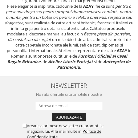
siguranta vor impresiona cei mai pretentiosi clienti.
FRAPIERE
GEORGIA
LUCREZIA
VESTA
Piese elegante si inspirate, cadourile de la
AZAY
, fie ca sunt
pentru o
PAHARE SI ACCESORII
SAMOA
ELISA
CORPORATE
persoana draga sau pentru propriul dumneavoastra comfort, pentru
o nunta, pentru un botez ori pentru a celebra prietenia, respectul sau
SET PENTRU BĂUTURI
PIVOINE
TONDO DONI
FLOWER
dragostea
, sunt realizate de catre artizani britanici, francezi si italieni cu
TĂVI SI ACCESORII
ESMERALDA BLANC, GOLD,
ORPHOS
TABLE
infinita grija pentru detaliu si autenticitate. Calitatea produselor
PLATINUM
ACCESORII PENTRU FEMEI
CILI
BABY COLLECTION
modelate si decorate manual au facut din
fiecare piesa din portelan,
din cristal sau din argint
un mic obiect de arta, admirat si pretuit de
CHARDONS GOLD, PLATINUM
SFEȘNICE
GIULIA
ROSE
catre capetele incoronate ale lumii, sefi de stat, diplomati si
HEMISPHERE
RAME SI ALBUME FOTO
NETTARE DI VINO
LOVE KNOTS SILVER
personalitati internationale. Atelierele reprezentate de catre
AZAY
in
KHAZARD OR &AMP; PLATINE
Romania sunt onorate cu titlurile de
Furnizori Oficiali ai Casei
CARAFE
NOTTE DI STELLE
WITH LOVE SILVER
Regale Britanice
, de
Atelier Istoric Protejat
si de
Antrepriza de
JASPER CONRAN PLATINUM
FRUCTIERE ARGINTATE
PLINIO
WITH LOVE BLACK
Patrimoniu
.
CHINOISERIE GREEN
ACCESORII PENTRU BĂRBAȚI
YOUNG
WITH LOVE WHITE
100 YEARS
ACCESORII PENTRU BIROU
VIP
INFINITY
NEWSLETTER
BLANC SUR BLANC
BOLURI DECO
PIUME
WISH
Nu rata ofertele si promotiile noastre
GROSGRAIN
AROME DE INTERIOR
AURIS
LOVE KNOTS GOLD
LACE GOLD
TEXTILE
BOTANIC GARDEN
WITH LOVE NOUVEAU
LACE PLATINUM
BIJUTERII
STELLA
WITH LOVE GOLD
EQUESTRIA
ARANJAMENTE FLORALE
Vreau sa primesc newsletter cu promotiile
POLKA BLUE
PERNE
magazinului. Afla mai multe in
Politica de
CHEEKY PINK
Confidentialitate