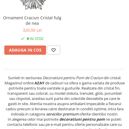
PRET
TAVITE
ACCESORII DECO
RAME FOTO
ACCESORII DECORATIVE
BOXE
SETURI PENTRU CAVIAR
SUB 500
SETURI DE CAFEA
CORPURI DE ILUMINAT
PAHARE SI CANI
SUB 200
Ornament Craciun Cristal fulg
BRANDURI
TROFEE
ACCESORII BIROU
de nea
SUB 1000
320,00 Lei
BRANDURI
SUPORTURI PENTRU PRAJITURI
SUB 2000
ROYAL ALBERT
CASETE DE BIJUTERII
9
IN STOC
SUB 3000
AZAY CASA
WATERFORD
BRANDURI
SUB 5000
JL COQUET
VALENTI
ADAUGA IN COS
PESTE 5000
JASPER CONRAN
MARIO CIONI
VALENTI
SUB 4000
VERA WANG
ROYAL DOULTON
ARGENESI
PRODUSE
PORTMEIRION
SALVIATI
ARTHUR PRICE OF ENGLAND
VILLA ALTACHIARA
ROYAL ALBERT
CHINELLI
Sunteti in sectiunea
Decoratiuni pentru Pom de Craciun
din cristal.
CĂNI
Magazinul online
AZAY
de cadouri va ofera o gama variata de produse
PIP STUDIO
PORTMEIRION
AZAY CASA
ACCESORII PENTRU MASĂ
potrivite pentru toate varstele si gusturile. Realizate din cristal fin,
COLECȚII
AZAY CASA
VERA WANG
SET CEAI &AMP; DESERT
transparent sau colorat, cu model steluta, trenulet, glob, porumbel
sau clopotel, acestea sunt parte din colectiile deosebite pe care le
CHINELLI
WEDGWOOD
CEASURI DE INTERIOR
MIRANDA KERR
gasiti in site. Atentia noastra asupra ambalarii impecabile a fiecarui
COLECTII
ROYAL DOULTON
OBIECTE DECORATIVE
NEW COUNTRY ROSES PINK
cadou precum si livrarea catre destinatar in conditii optime, intra fara
indoiala in categoria
serviciilor premium
oferite clientilor nostri.
COLECTII
VAZE DECORATIVE
ROSECONFETTI
BOURGOGNE
In alegerea celor mai potrivite
decoratiuni pentru pom
ne puteti
PRODUSE PENTRU CURĂŢAT
POLKA ROSE
LUXE
GOCCIA
contacta telefonic sau pe e-mail pentru oferte personalizate care cu