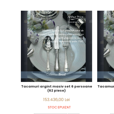
JASPER CONRAN GOLD
RENAISSANCE GOLD
ANTHEMION BLUE
BUTTERFLY BLOOM
OLD COUNTRY ROSES
PASHMINA
SIGNET PLATINUM
CELESTIAL GOLD
NATURE
CHINOISERIE WHITE
JASPER CONRAN WHITE
GILDED MUSE
WONDERLUST
MORRIS&AMP;CO
KINGSLEY
Tacamuri argint masiv set 6 persoane
Tacamuri
(62 piese)
SERENDIPITY GOLD
SERENDIPITY PLATINUM
153.436,00 Lei
CHELSEA
STOC EPUIZAT
MEDICEA