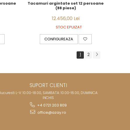
persoane
Tacamuri argintate set 12 persoane
(88 piese)
12.456,00 Lei
STOC EPUIZAT
CONFIGUREAZA
1
2
SUPORT CLIENTI
Bucuresti L-V: 10.00-18.00, SAMBATA: 10.00-16.00, DUMINICA:
INCHIS
+4 0721 203 809
office@azay.ro