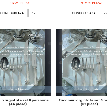
STOC EPUIZAT
STOC EPUIZAT
CONFIGUREAZA
CONFIGUREAZA
i argintate set 6 persoane
Tacamuri argintate set 6 
(44 piese)
(62 piese)