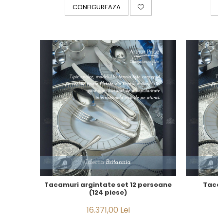
CELESTIAL
CONFIGUREAZA
PATCHWORK WILLOW
BLUE LILY
HIBISCUS
SWAN
FLORENTINE TURQUOISE
ANTHEMION GREY
ORCHARD
CREATURES OF CURIOSITY
JARDIN
RENAISSANCE RED
SERENDIPITY WHITE
FLOWER FESTIVAL BLUE
FLOWER FESTIVAL RED
LOVE BIRDS
CHIQUE VERDE
Tacamuri argintate set 12 persoane
Taca
CHIQUE ROZ
(124 piese)
CHIQUE STRIPES VERDE
16.371,00 Lei
Renaissance Grey