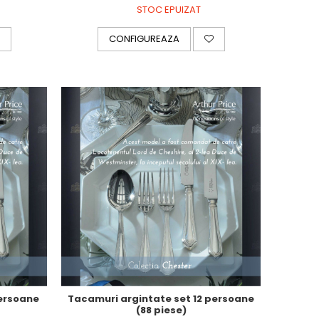
STOC EPUIZAT
CONFIGUREAZA
persoane
Tacamuri argintate set 12 persoane
(88 piese)