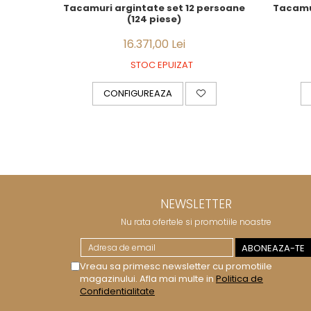
Tacamuri argintate set 12 persoane
Tacamur
(124 piese)
16.371,00 Lei
STOC EPUIZAT
CONFIGUREAZA
NEWSLETTER
Nu rata ofertele si promotiile noastre
Vreau sa primesc newsletter cu promotiile
magazinului. Afla mai multe in
Politica de
Confidentialitate