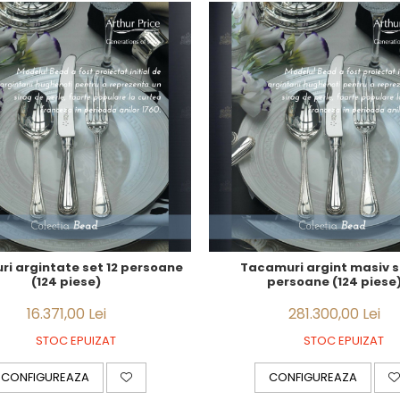
i argintate set 12 persoane
Tacamuri argint masiv s
(124 piese)
persoane (124 piese
16.371,00 Lei
281.300,00 Lei
STOC EPUIZAT
STOC EPUIZAT
CONFIGUREAZA
CONFIGUREAZA