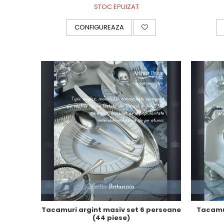
STOC EPUIZAT
Royal White
CHIQUE STRIPES GALBEN
CONFIGUREAZA
CHIQUE GALBEN
Tacamuri argint masiv set 6 persoane
Tacamur
(44 piese)