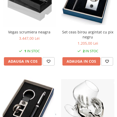
Cote Noire
ARRIS
CELESTIAL PLATINUM
CORNUCOPIA
INTAGLIO
Set ceas birou argintat cu pix
Vegas scrumiera neagra
JASPER CONRAN GOLD
negru
3.447,00 Lei
RENAISSANCE GOLD
1.205,00 Lei
ANTHEMION BLUE
2
IN STOC
1
IN STOC
BUTTERFLY BLOOM
OLD COUNTRY ROSES
ADAUGA IN COS
ADAUGA IN COS
PASHMINA
SIGNET PLATINUM
CELESTIAL GOLD
NATURE
CHINOISERIE WHITE
JASPER CONRAN WHITE
GILDED MUSE
WONDERLUST