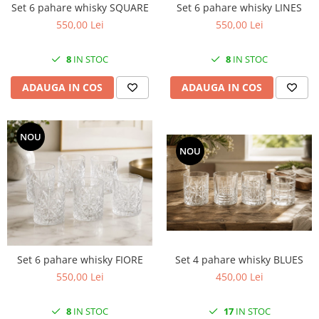
SERENDIPITY WHITE
Set 6 pahare whisky SQUARE
Set 6 pahare whisky LINES
550,00 Lei
550,00 Lei
FLOWER FESTIVAL BLUE
FLOWER FESTIVAL RED
8
IN STOC
8
IN STOC
LOVE BIRDS
CHIQUE VERDE
ADAUGA IN COS
ADAUGA IN COS
CHIQUE ROZ
CHIQUE STRIPES VERDE
Renaissance Grey
NOU
NOU
Royal White
CHIQUE STRIPES GALBEN
CHIQUE GALBEN
Set 4 pahare whisky BLUES
Set 6 pahare whisky FIORE
450,00 Lei
550,00 Lei
17
IN STOC
8
IN STOC