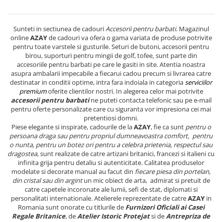
Sunteti in sectiunea de cadouri
Accesorii pentru barbati
. Magazinul
online
AZAY
de cadouri va ofera o gama variata de produse potrivite
pentru toate varstele si gusturile. Seturi de butoni, accesorii pentru
birou, suporturi pentru mingii de golf, tofee
,
sunt parte din
accesoriile pentru barbati pe care le gasiti in site. Atentia noastra
asupra ambalarii impecabile a fiecarui cadou precum si livrarea catre
destinatar in conditii optime, intra fara indoiala in categoria
serviciilor
premium
oferite clientilor nostri. In alegerea celor mai potrivite
accesorii pentru barbati
ne puteti contacta telefonic sau pe e-mail
pentru oferte personalizate care cu siguranta vor impresiona cei mai
pretentiosi domni.
Piese elegante si inspirate, cadourile de la
AZAY
, fie ca sunt
pentru o
persoana draga sau pentru propriul dumneavoastra comfort, pentru
o nunta, pentru un botez ori pentru a celebra prietenia, respectul sau
dragostea
, sunt realizate de catre artizani britanici, francezi si italieni cu
infinita grija pentru detaliu si autenticitate. Calitatea produselor
modelate si decorate manual au facut din
fiecare piesa din portelan,
din cristal sau din argint
un mic obiect de arta, admirat si pretuit de
catre capetele incoronate ale lumii, sefi de stat, diplomati si
personalitati internationale. Atelierele reprezentate de catre
AZAY
in
Romania sunt onorate cu titlurile de
Furnizori Oficiali ai Casei
Regale Britanice
, de
Atelier Istoric Protejat
si de
Antrepriza de