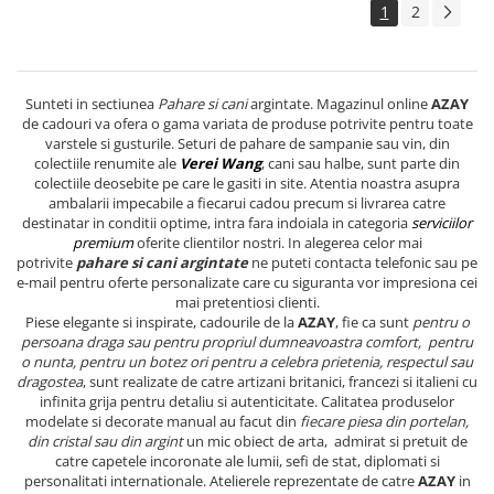
1
2
Sunteti in sectiunea
Pahare si cani
argintate. Magazinul online
AZAY
de cadouri va ofera o gama variata de produse potrivite pentru toate
varstele si gusturile. Seturi de pahare de sampanie sau vin, din
colectiile renumite ale
Verei Wang
, cani sau halbe, sunt parte din
colectiile deosebite pe care le gasiti in site. Atentia noastra asupra
ambalarii impecabile a fiecarui cadou precum si livrarea catre
destinatar in conditii optime, intra fara indoiala in categoria
serviciilor
premium
oferite clientilor nostri. In alegerea celor mai
potrivite
pahare si cani argintate
ne puteti contacta telefonic sau pe
e-mail pentru oferte personalizate care cu siguranta vor impresiona cei
mai pretentiosi clienti.
Piese elegante si inspirate, cadourile de la
AZAY
, fie ca sunt
pentru o
persoana draga sau pentru propriul dumneavoastra comfort, pentru
o nunta, pentru un botez ori pentru a celebra prietenia, respectul sau
dragostea
, sunt realizate de catre artizani britanici, francezi si italieni cu
infinita grija pentru detaliu si autenticitate. Calitatea produselor
modelate si decorate manual au facut din
fiecare piesa din portelan,
din cristal sau din argint
un mic obiect de arta, admirat si pretuit de
catre capetele incoronate ale lumii, sefi de stat, diplomati si
personalitati internationale. Atelierele reprezentate de catre
AZAY
in