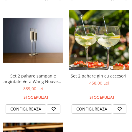
Set 2 pahare sampanie
Set 2 pahare gin cu accesorii
argintate Vera Wang Nouveau
458,00 Lei
Pearl
839,00 Lei
STOC EPUIZAT
STOC EPUIZAT
CONFIGUREAZA
CONFIGUREAZA