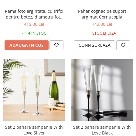
Rama foto argintata, cu trifoi
Pahar cognac pe suport
pentru botez, diametru foto
argintat Cornucopia
7.5cm
415,00 Lei
742,00 Lei
4
IN STOC
STOC EPUIZAT
ADAUGA IN COS
CONFIGUREAZA
Set 2 pahare sampanie With
Set 2 pahare sampanie With
Love Silver
Love Black