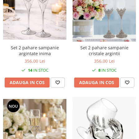
MORRIS&AMP;CO
KINGSLEY
SERENDIPITY GOLD
SERENDIPITY PLATINUM
CHELSEA
MEDICEA
Set 2 pahare sampanie
Set 2 pahare sampanie
CELESTIAL
argintate inima
cristale argintii
356,00 Lei
356,00 Lei
PATCHWORK WILLOW
BLUE LILY
14
IN STOC
8
IN STOC
HIBISCUS
ADAUGA IN COS
ADAUGA IN COS
SWAN
FLORENTINE TURQUOISE
ANTHEMION GREY
NOU
ORCHARD
CREATURES OF CURIOSITY
JARDIN
RENAISSANCE RED