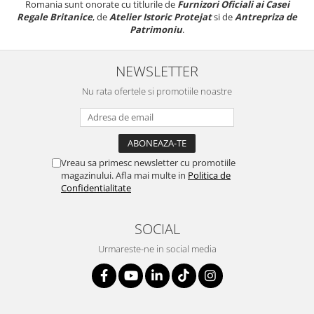
Romania sunt onorate cu titlurile de
Furnizori Oficiali ai Casei
Regale Britanice
, de
Atelier Istoric Protejat
si de
Antrepriza de
Patrimoniu
.
NEWSLETTER
Nu rata ofertele si promotiile noastre
Vreau sa primesc newsletter cu promotiile
magazinului. Afla mai multe in
Politica de
Confidentialitate
SOCIAL
Urmareste-ne in social media