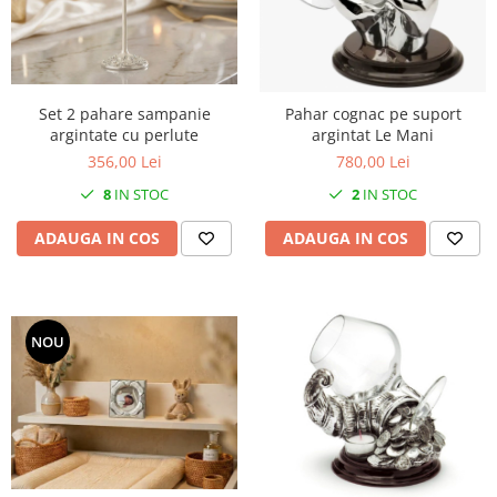
SERENDIPITY WHITE
FLOWER FESTIVAL BLUE
FLOWER FESTIVAL RED
LOVE BIRDS
Set 2 pahare sampanie
Pahar cognac pe suport
CHIQUE VERDE
argintate cu perlute
argintat Le Mani
CHIQUE ROZ
356,00 Lei
780,00 Lei
CHIQUE STRIPES VERDE
8
IN STOC
2
IN STOC
Renaissance Grey
ADAUGA IN COS
ADAUGA IN COS
Royal White
CHIQUE STRIPES GALBEN
CHIQUE GALBEN
NOU