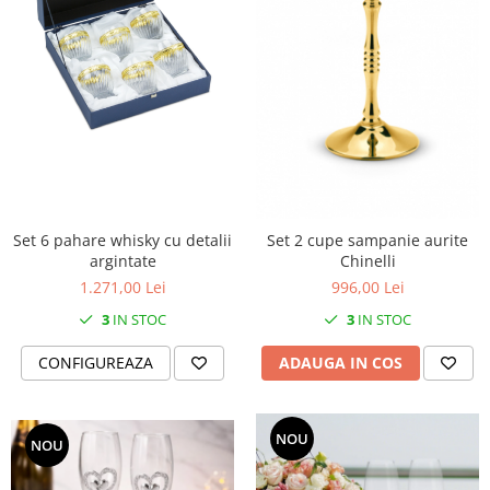
Cote Noire
ARRIS
CELESTIAL PLATINUM
CORNUCOPIA
INTAGLIO
JASPER CONRAN GOLD
RENAISSANCE GOLD
ANTHEMION BLUE
BUTTERFLY BLOOM
Set 6 pahare whisky cu detalii
Set 2 cupe sampanie aurite
OLD COUNTRY ROSES
argintate
Chinelli
PASHMINA
1.271,00 Lei
996,00 Lei
SIGNET PLATINUM
3
IN STOC
3
IN STOC
CELESTIAL GOLD
CONFIGUREAZA
ADAUGA IN COS
NATURE
CHINOISERIE WHITE
JASPER CONRAN WHITE
NOU
NOU
GILDED MUSE
WONDERLUST