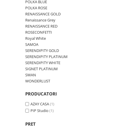
Cote Noire
POLKA BLUE
ARRIS
POLKA ROSE
CELESTIAL PLATINUM
RENAISSANCE GOLD
Renaissance Grey
CORNUCOPIA
RENAISSANCE RED
INTAGLIO
ROSECONFETTI
JASPER CONRAN GOLD
Royal White
RENAISSANCE GOLD
SAMOA
SERENDIPITY GOLD
ANTHEMION BLUE
SERENDIPITY PLATINUM
BUTTERFLY BLOOM
SERENDIPITY WHITE
OLD COUNTRY ROSES
SIGNET PLATINUM
PASHMINA
SWAN
WONDERLUST
SIGNET PLATINUM
CELESTIAL GOLD
PRODUCATORI
NATURE
CHINOISERIE WHITE
AZAY CASA
(1)
PIP Studio
(1)
JASPER CONRAN WHITE
GILDED MUSE
PRET
WONDERLUST