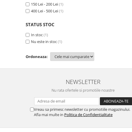
MORRIS&AMP;CO
150 Lei - 200 Lei
(1)
400 Lei - 500 Lei
(1)
KINGSLEY
SERENDIPITY GOLD
STATUS STOC
SERENDIPITY PLATINUM
CHELSEA
In stoc
(1)
Nu este in stoc
(1)
MEDICEA
CELESTIAL
Ordoneaza:
PATCHWORK WILLOW
BLUE LILY
HIBISCUS
NEWSLETTER
SWAN
FLORENTINE TURQUOISE
Nu rata ofertele si promotiile noastre
ANTHEMION GREY
ORCHARD
Vreau sa primesc newsletter cu promotiile magazinului.
CREATURES OF CURIOSITY
Afla mai multe in
Politica de Confidentialitate
JARDIN
RENAISSANCE RED