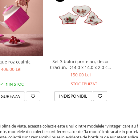
Set 3 boluri portelan, decor
que roz ceainic
Craciun, D14,0 x 14,0 x 2,0 cm
406,00 Lei
fiecare
150,00 Lei
STOC EPUIZAT
1
IN STOC
INDISPONIBIL
IGUREAZA
i plina de viata, aceasta colectie este unul dintre modelele “vintage” care au
nte, modelele din colectie sunt fermecator de “la moda” imbracate in portelan 
estei colectii sunt remarcabil puse in evidenta de bordura de aur atent aplicat