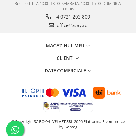
Bucuresti L-V: 10.00-18.00, SAMBATA: 10.00-16.00, DUMINICA:
MORRIS&AMP;CO
INCHIS
KINGSLEY
+4 0721 203 809
SERENDIPITY GOLD
office@azay.ro
SERENDIPITY PLATINUM
CHELSEA
MEDICEA
MAGAZINUL MEU
CELESTIAL
CLIENTI
PATCHWORK WILLOW
BLUE LILY
DATE COMERCIALE
HIBISCUS
SWAN
FLORENTINE TURQUOISE
ANTHEMION GREY
ORCHARD
CREATURES OF CURIOSITY
©Copyright SC ROYAL VELVET SRL 2026
Platforma E-commerce
JARDIN
by Gomag
RENAISSANCE RED