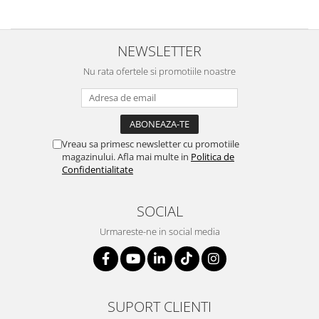
Cote Noire
ARRIS
CELESTIAL PLATINUM
NEWSLETTER
CORNUCOPIA
INTAGLIO
Nu rata ofertele si promotiile noastre
JASPER CONRAN GOLD
RENAISSANCE GOLD
ANTHEMION BLUE
Vreau sa primesc newsletter cu promotiile
BUTTERFLY BLOOM
magazinului. Afla mai multe in
Politica de
OLD COUNTRY ROSES
Confidentialitate
PASHMINA
SIGNET PLATINUM
SOCIAL
CELESTIAL GOLD
Urmareste-ne in social media
NATURE
CHINOISERIE WHITE
JASPER CONRAN WHITE
GILDED MUSE
SUPORT CLIENTI
WONDERLUST