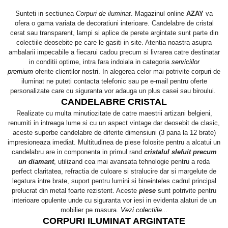
FRAPIERE
GEORGIA
LUCREZIA
VESTA
Sunteti in sectiunea
Corpuri de iluminat
. Magazinul online
AZAY
va
PAHARE SI ACCESORII
SAMOA
ELISA
CORPORATE
ofera o gama variata de decoratiuni interioare. Candelabre de cristal
SET PENTRU BĂUTURI
PIVOINE
TONDO DONI
FLOWER
cerat sau transparent, lampi si aplice de perete argintate sunt parte din
TĂVI SI ACCESORII
ESMERALDA BLANC, GOLD,
ORPHOS
TABLE
colectiile deosebite pe care le gasiti in site. Atentia noastra asupra
PLATINUM
ambalarii impecabile a fiecarui cadou precum si livrarea catre destinatar
ACCESORII PENTRU FEMEI
CILI
BABY COLLECTION
in conditii optime, intra fara indoiala in categoria
serviciilor
CHARDONS GOLD, PLATINUM
SFEȘNICE
GIULIA
ROSE
premium
oferite clientilor nostri. In alegerea celor mai potrivite corpuri de
HEMISPHERE
iluminat
ne puteti contacta telefonic sau pe e-mail pentru oferte
RAME SI ALBUME FOTO
NETTARE DI VINO
LOVE KNOTS SILVER
personalizate care cu siguranta vor adauga un plus casei sau biroului.
KHAZARD OR &AMP; PLATINE
CARAFE
NOTTE DI STELLE
WITH LOVE SILVER
CANDELABRE CRISTAL
JASPER CONRAN PLATINUM
FRUCTIERE ARGINTATE
PLINIO
WITH LOVE BLACK
Realizate cu multa minutiozitate de catre maestrii artizani belgieni,
CHINOISERIE GREEN
ACCESORII PENTRU BĂRBAȚI
YOUNG
WITH LOVE WHITE
renumiti in intreaga lume si cu un aspect vintage dar deosebit de clasic,
100 YEARS
aceste superbe candelabre de diferite dimensiuni (3 pana la 12 brate)
ACCESORII PENTRU BIROU
VIP
INFINITY
impresioneaza imediat. Multitudinea de piese folosite pentru a alcatui un
BLANC SUR BLANC
BOLURI DECO
PIUME
WISH
candelabru are in componenta in primul rand
cristalul slefuit precum
GROSGRAIN
AROME DE INTERIOR
AURIS
LOVE KNOTS GOLD
un diamant
, utilizand cea mai avansata tehnologie pentru a reda
LACE GOLD
perfect claritatea, refractia de culoare si stralucire dar si margelute de
TEXTILE
BOTANIC GARDEN
WITH LOVE NOUVEAU
legatura intre brate, suport pentru lumini si bineinteles cadrul principal
LACE PLATINUM
BIJUTERII
STELLA
WITH LOVE GOLD
prelucrat din metal foarte rezistent. Aceste
piese
sunt potrivite pentru
EQUESTRIA
interioare opulente unde cu siguranta vor iesi in evidenta alaturi de un
ARANJAMENTE FLORALE
mobilier pe masura.
Vezi colectiile...
POLKA BLUE
PERNE
CORPURI ILUMINAT ARGINTATE
CHEEKY PINK