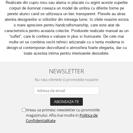
Cote Noire
Realizate din cupru rosu sau alama si placate cu argint aceste superbe
ARRIS
corpuri de iluminat creeaza un model de umbra cu diferite forme pe
CELESTIAL PLATINUM
perete atunci cand se utilizeaza un bec transparent. Piesele au atras
atentia designerilor si stilistilor din intreaga lume. In zilele noastre exista
CORNUCOPIA
o mare apreciere pentru handcraftsmanship, care este atat de
INTAGLIO
caracteristica pentru aceasta colectie. Produsele realizate manual au un
JASPER CONRAN GOLD
“suflet”, care le confera o valoare in plus si frumusete. De cele mai
multe ori se combina vechi tehnici artizanale cu o tenta moderna in
RENAISSANCE GOLD
design-ul contemporan dezvoltand o atmosfera foarte eleganta, dar cu
ANTHEMION BLUE
toate acestea intima pentru interioarele deosebite.
BUTTERFLY BLOOM
OLD COUNTRY ROSES
NEWSLETTER
PASHMINA
Nu rata ofertele si promotiile noastre
SIGNET PLATINUM
CELESTIAL GOLD
NATURE
CHINOISERIE WHITE
Vreau sa primesc newsletter cu promotiile
JASPER CONRAN WHITE
magazinului. Afla mai multe in
Politica de
Confidentialitate
GILDED MUSE
WONDERLUST