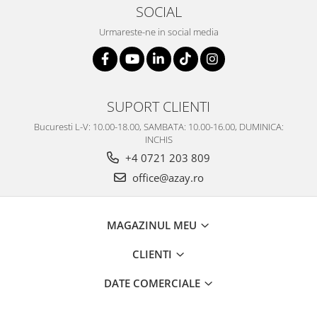
SOCIAL
MORRIS&AMP;CO
KINGSLEY
Urmareste-ne in social media
SERENDIPITY GOLD
SERENDIPITY PLATINUM
CHELSEA
MEDICEA
SUPORT CLIENTI
CELESTIAL
Bucuresti L-V: 10.00-18.00, SAMBATA: 10.00-16.00, DUMINICA:
PATCHWORK WILLOW
INCHIS
BLUE LILY
+4 0721 203 809
HIBISCUS
office@azay.ro
SWAN
FLORENTINE TURQUOISE
MAGAZINUL MEU
ANTHEMION GREY
ORCHARD
CLIENTI
CREATURES OF CURIOSITY
DATE COMERCIALE
JARDIN
RENAISSANCE RED