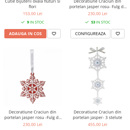
Cutie bijuterii ovala fluturi si
Decoratiune Craciun din
SERENDIPITY WHITE
flori
portelan jasper rosu- Fulg de
FLOWER FESTIVAL BLUE
nea Pierced
153,00 Lei
230,00 Lei
FLOWER FESTIVAL RED
9
IN STOC
53
IN STOC
LOVE BIRDS
CHIQUE VERDE
ADAUGA IN COS
CONFIGUREAZA
CHIQUE ROZ
CHIQUE STRIPES VERDE
Renaissance Grey
Royal White
CHIQUE STRIPES GALBEN
CHIQUE GALBEN
Decoratiune Craciun din
Decoratiune Craciun din
portelan jasper rosu -Fulg de
portelan jasper- 3 stelute
nea neoclassic
230,00 Lei
455,00 Lei