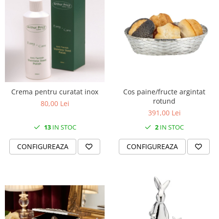
Crema pentru curatat inox
Cos paine/fructe argintat
rotund
80,00 Lei
391,00 Lei
13
IN STOC
2
IN STOC
CONFIGUREAZA
CONFIGUREAZA