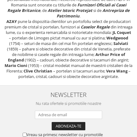
Romania sunt onorate cu titlurile de
Furnizori Oficiali ai Casei
Regale Britanice
, de
Atelier Istoric Protejat
si de
Antrepriza de
Patrimoniu
.
AZAY
pune la dispozitia clientilor un portofoliu select de producatori
premium de cristal si portelan, furnizori ai
Caselor Regale
din intreaga
lume, cu o experienta remarcabila si notorietate mondiala:
JL Coquet
– portelan de Limoges pictat manual cu aur si platina;
Wedgwood
(1754) – seturi de masa din cel mai fin portelan englezesc;
Salviati
(1859) – pahare si obiecte decorative din cristal de Venetia, preferate
de nobilime si casele regale din intreaga lume;
Arthur Price of
England
(1902) – cadouri, obiecte decorative si tacamuri din argint;
Mario Cioni
(1953) – cristal modelat manual de maestrii cristalieri de la
Florenta;
Clive Christian
– portelan si tacamuri aurite;
Vera Wang
–
portelan, cristal, cadouri si obiecte decorative argintate.
NEWSLETTER
Nu rata ofertele si promotiile noastre
Vreau sa primesc newsletter cu promotiile