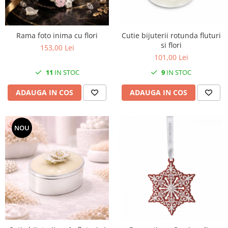
MORRIS&AMP;CO
KINGSLEY
SERENDIPITY GOLD
Rama foto inima cu flori
Cutie bijuterii rotunda fluturi
si flori
SERENDIPITY PLATINUM
153,00 Lei
101,00 Lei
CHELSEA
11
IN STOC
9
IN STOC
MEDICEA
CELESTIAL
ADAUGA IN COS
ADAUGA IN COS
PATCHWORK WILLOW
BLUE LILY
HIBISCUS
NOU
SWAN
FLORENTINE TURQUOISE
ANTHEMION GREY
ORCHARD
CREATURES OF CURIOSITY
JARDIN
RENAISSANCE RED