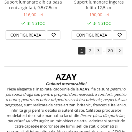
Suport lumanare ingeras
Suport lumanare alb cu baza
fetita 12,5 cm
reni argintati, 9.5x7.5cm
190,00 Lei
116,00 Lei
5
IN STOC
8
IN STOC
CONFIGUREAZA
CONFIGUREAZA
1
2
3
80
...
AZAY
Cadouri memorabile!
Piese elegante si inspirate, cadourile de la
AZAY
, fie ca sunt
pentru o
persoana draga sau pentru propriul dumneavoastra comfort, pentru
o nunta, pentru un botez ori pentru a celebra prietenia, respectul sau
dragostea
, sunt realizate de catre artizani britanici, francezi si italieni cu
infinita grija pentru detaliu si autenticitate. Calitatea produselor
modelate si decorate manual au facut din
fiecare piesa din portelan,
din cristal sau din argint
un mic obiect de arta, admirat si pretuit de
catre capetele incoronate ale lumii, sefi de stat, diplomati si
personalitati internationale. Atelierele reprezentate de catre AZAY in