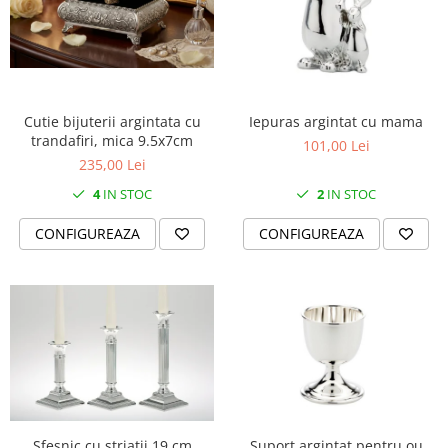
Cutie bijuterii argintata cu
Iepuras argintat cu mama
trandafiri, mica 9.5x7cm
101,00 Lei
235,00 Lei
4
IN STOC
2
IN STOC
CONFIGUREAZA
CONFIGUREAZA
Sfesnic cu striatii 19 cm
Suport argintat pentru ou