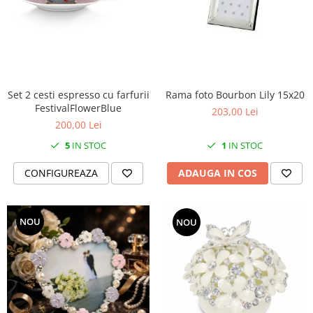
Cote Noire
ARRIS
CELESTIAL PLATINUM
CORNUCOPIA
INTAGLIO
JASPER CONRAN GOLD
Set 2 cesti espresso cu farfurii
Rama foto Bourbon Lily 15x20
RENAISSANCE GOLD
FestivalFlowerBlue
203,00 Lei
ANTHEMION BLUE
200,00 Lei
BUTTERFLY BLOOM
5
IN STOC
1
IN STOC
OLD COUNTRY ROSES
CONFIGUREAZA
ADAUGA IN COS
PASHMINA
SIGNET PLATINUM
CELESTIAL GOLD
NOU
NOU
NATURE
CHINOISERIE WHITE
JASPER CONRAN WHITE
GILDED MUSE
WONDERLUST