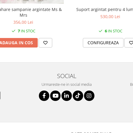
Suport argintat pentru 4 lu
ahare sampanie argintate Ms &
Mrs
530,00 Lei
356,00 Lei
6
IN STOC
7
IN STOC
CONFIGUREAZA
ADAUGA IN COS
SOCIAL
Urmareste-ne in social media
B