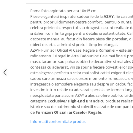
FRAPIERE
GEORGIA
LUCREZIA
VESTA
PAHARE SI ACCESORII
SAMOA
ELISA
CORPORATE
Rama foto argintata perlata 10x15 cm.
Piese elegante si inspirate, cadourile de la
AZAY
, fie ca su
SET PENTRU BĂUTURI
PIVOINE
TONDO DONI
FLOWER
pentru propriul dumneavoastra comfort, pentru o nunta, 
TĂVI SI ACCESORII
ESMERALDA BLANC, GOLD,
ORPHOS
TABLE
celebra prietenia, respectul sau dragostea, sunt realizate de 
PLATINUM
ACCESORII PENTRU FEMEI
CILI
BABY COLLECTION
si italieni cu infinita grija pentru detaliu si autenticitate. 
CHARDONS GOLD, PLATINUM
decorate manual au facut din fiecare piesa din portelan, din
SFEȘNICE
GIULIA
ROSE
obiect de arta, admirat si pretuit timp indelungat.
HEMISPHERE
RAME SI ALBUME FOTO
NETTARE DI VINO
LOVE KNOTS SILVER
AZAY- Furnizor Oficial Al Casei Regale a Romaniei – este sin
KHAZARD OR &AMP; PLATINE
rafinamentului regal in Arta Cadourilor! Cele mai fine si pret
CARAFE
NOTTE DI STELLE
WITH LOVE SILVER
masa, tacamuri sau pahare, obiecte decorative si mai ales
JASPER CONRAN PLATINUM
FRUCTIERE ARGINTATE
PLINIO
WITH LOVE BLACK
conteaza cu adevarat, vin sa spuna fiecare povestile lor sp
CHINOISERIE GREEN
ACCESORII PENTRU BĂRBAȚI
YOUNG
WITH LOVE WHITE
este alegerea perfecta a celor mai sofisticati si exigenti cli
100 YEARS
cadou care urmeaza sa celebreze momente frumoase ale vieti
ACCESORII PENTRU BIROU
VIP
INFINITY
intregeasca o atmosfera eleganta sau despre un cadou facut
BLANC SUR BLANC
BOLURI DECO
PIUME
WISH
investim intr-o relatie cu adevarat speciala pe termen lung
GROSGRAIN
AROME DE INTERIOR
AURIS
LOVE KNOTS GOLD
neexploatata pana acum AZAY a ales sa ofere publicului d
LACE GOLD
categoria
Exclusive/ High-End Brands
cu produse realizat
TEXTILE
BOTANIC GARDEN
WITH LOVE NOUVEAU
istorice sau de patrimoniu si colectii realizate de companii d
LACE PLATINUM
BIJUTERII
STELLA
WITH LOVE GOLD
de
Furnizori Oficiali ai Caselor Regale.
EQUESTRIA
ARANJAMENTE FLORALE
Informatii conformitate produs
POLKA BLUE
PERNE
CHEEKY PINK