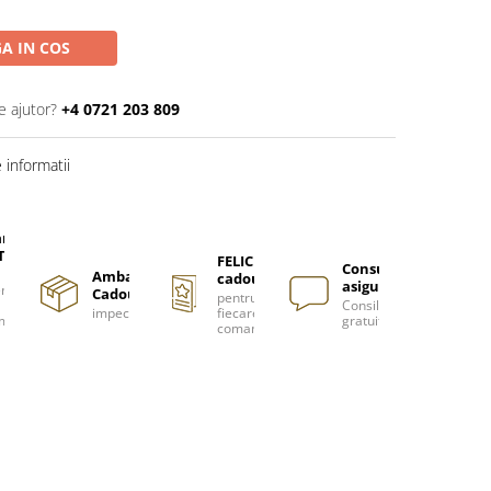
A IN COS
e ajutor?
+4 0721 203 809
informatii
are
TUITA
FELICITARE
Consultanță
Ambalare
cadou
asigurată
nzi
Cadou
pentru
Consiliere
impecabilă
fiecare
m
gratuită
comanda