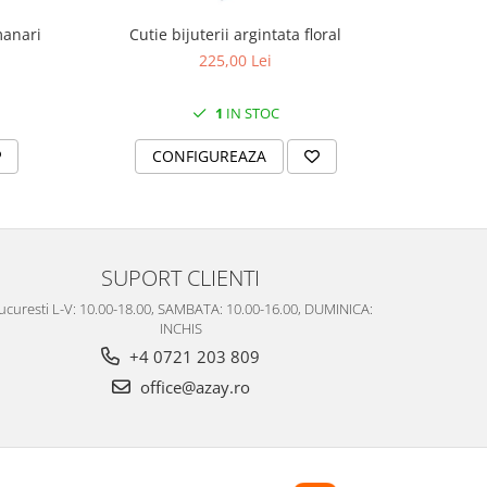
manari
Cutie bijuterii argintata floral
Set portela
farfurii 28
225,00 Lei
1
IN STOC
CONFIGUREAZA
C
SUPORT CLIENTI
ucuresti L-V: 10.00-18.00, SAMBATA: 10.00-16.00, DUMINICA:
INCHIS
+4 0721 203 809
office@azay.ro