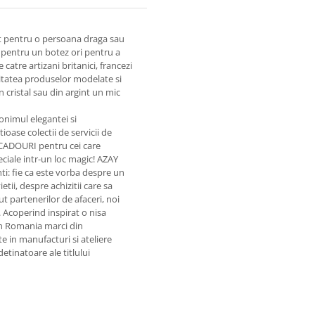
nt pentru o persoana draga sau
pentru un botez ori pentru a
catre artizani britanici, francezi
Calitatea produselor modelate si
 cristal sau din argint un mic
onimul elegantei si
ioase colectii de servicii de
 CADOURI pentru cei care
eciale intr-un loc magic! AZAY
enti: fie ca este vorba despre un
i, despre achizitii care sa
 partenerilor de afaceri, noi
. Acoperind inspirat o nisa
in Romania marci din
e in manufacturi si ateliere
etinatoare ale titlului