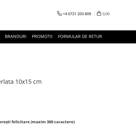
+4 0721 203 809
0,00
BRANDURI
PROMOTII
FORMULAR DE RETUR
erlata 10x15 cm
rești felicitare (maxim 300 caractere)