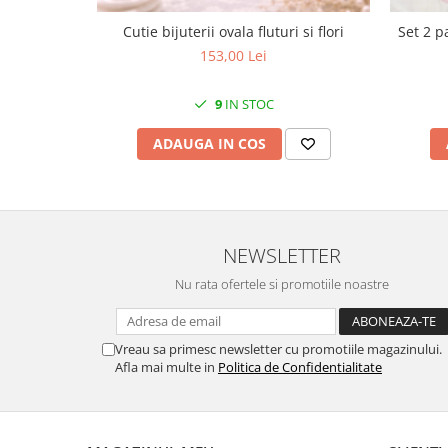
MORRIS&AMP;CO
Cutie bijuterii ovala fluturi si flori
Set 2 p
KINGSLEY
153,00 Lei
SERENDIPITY GOLD
SERENDIPITY PLATINUM
9
IN STOC
CHELSEA
ADAUGA IN COS
MEDICEA
CELESTIAL
PATCHWORK WILLOW
BLUE LILY
HIBISCUS
NEWSLETTER
SWAN
Nu rata ofertele si promotiile noastre
FLORENTINE TURQUOISE
ANTHEMION GREY
Vreau sa primesc newsletter cu promotiile magazinului.
ORCHARD
Afla mai multe in
Politica de Confidentialitate
CREATURES OF CURIOSITY
JARDIN
RENAISSANCE RED