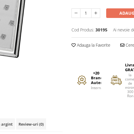
ADAUG
Cod Produs:
30195
Ai nevoie d
Adauga la Favorite
Cere 
Livr
GRA
+20
la
Branduri
come
Autentice
de
mini
Internationale
300
Ron
 argint
Review-uri
(0)