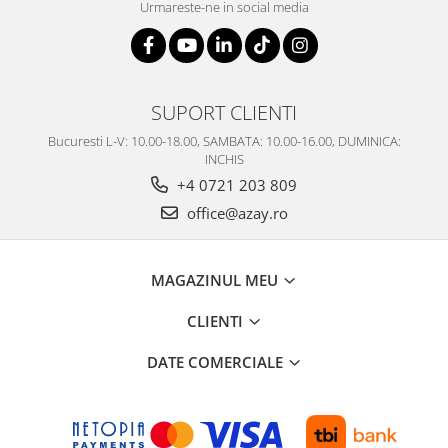
Urmareste-ne in social media
SERENDIPITY WHITE
FLOWER FESTIVAL BLUE
FLOWER FESTIVAL RED
LOVE BIRDS
SUPORT CLIENTI
CHIQUE VERDE
CHIQUE ROZ
Bucuresti L-V: 10.00-18.00, SAMBATA: 10.00-16.00, DUMINICA:
INCHIS
CHIQUE STRIPES VERDE
+4 0721 203 809
Renaissance Grey
office@azay.ro
Royal White
CHIQUE STRIPES GALBEN
CHIQUE GALBEN
MAGAZINUL MEU
CLIENTI
DATE COMERCIALE