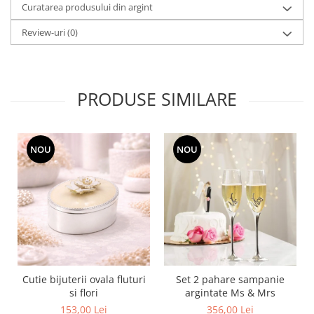
Cote Noire
Curatarea produsului din argint
ARRIS
Review-uri
(0)
CELESTIAL PLATINUM
CORNUCOPIA
INTAGLIO
JASPER CONRAN GOLD
PRODUSE SIMILARE
RENAISSANCE GOLD
ANTHEMION BLUE
BUTTERFLY BLOOM
NOU
NOU
OLD COUNTRY ROSES
PASHMINA
SIGNET PLATINUM
CELESTIAL GOLD
NATURE
CHINOISERIE WHITE
JASPER CONRAN WHITE
Cutie bijuterii ovala fluturi
Set 2 pahare sampanie
GILDED MUSE
si flori
argintate Ms & Mrs
WONDERLUST
153,00 Lei
356,00 Lei