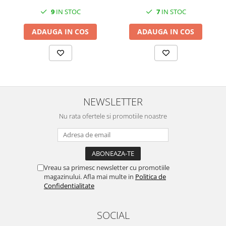
MORRIS&AMP;CO
9
IN STOC
7
IN STOC
KINGSLEY
ADAUGA IN COS
ADAUGA IN COS
SERENDIPITY GOLD
SERENDIPITY PLATINUM
CHELSEA
MEDICEA
CELESTIAL
NEWSLETTER
PATCHWORK WILLOW
BLUE LILY
Nu rata ofertele si promotiile noastre
HIBISCUS
SWAN
FLORENTINE TURQUOISE
ANTHEMION GREY
Vreau sa primesc newsletter cu promotiile
magazinului. Afla mai multe in
Politica de
ORCHARD
Confidentialitate
CREATURES OF CURIOSITY
JARDIN
SOCIAL
RENAISSANCE RED