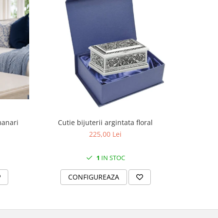
manari
Cutie bijuterii argintata floral
Set portela
farfurii 28
225,00 Lei
1
IN STOC
CONFIGUREAZA
C