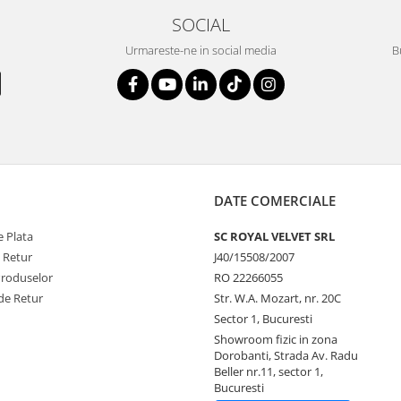
SOCIAL
Urmareste-ne in social media
B
DATE COMERCIALE
 Plata
SC ROYAL VELVET SRL
e Retur
J40/15508/2007
Produselor
RO 22266055
de Retur
Str. W.A. Mozart, nr. 20C
Sector 1, Bucuresti
Showroom fizic in zona
Dorobanti, Strada Av. Radu
Beller nr.11, sector 1,
Bucuresti