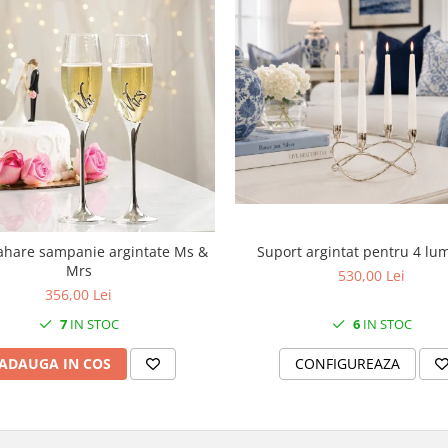
Suport argintat pentru 4 lu
ahare sampanie argintate Ms &
Mrs
530,00 Lei
356,00 Lei
6
IN STOC
7
IN STOC
CONFIGUREAZA
ADAUGA IN COS