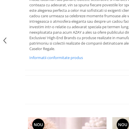
FRAPIERE
GEORGIA
LUCREZIA
VESTA
conteaza cu adevarat, vin sa spuna fiecare povestile lor sp
PAHARE SI ACCESORII
SAMOA
ELISA
CORPORATE
este alegerea perfecta a celor mai sofisticati si exigenti cli
cadou care urmeaza sa celebreze momente frumoase ale vieti
SET PENTRU BĂUTURI
PIVOINE
TONDO DONI
FLOWER
intregeasca o atmosfera eleganta sau despre un cadou facut
TĂVI SI ACCESORII
ESMERALDA BLANC, GOLD,
ORPHOS
TABLE
investim intr-o relatie cu adevarat speciala pe termen lung
PLATINUM
ACCESORII PENTRU FEMEI
CILI
BABY COLLECTION
neexploatata pana acum AZAY a ales sa ofere publicului di
CHARDONS GOLD, PLATINUM
Exclusive/ High-End Brands cu produse realizate in manufact
SFEȘNICE
GIULIA
ROSE
patrimoniu si colectii realizate de companii detinatoare ale ti
HEMISPHERE
RAME SI ALBUME FOTO
NETTARE DI VINO
LOVE KNOTS SILVER
Caselor Regale.
KHAZARD OR &AMP; PLATINE
CARAFE
NOTTE DI STELLE
WITH LOVE SILVER
Informatii conformitate produs
JASPER CONRAN PLATINUM
FRUCTIERE ARGINTATE
PLINIO
WITH LOVE BLACK
CHINOISERIE GREEN
ACCESORII PENTRU BĂRBAȚI
YOUNG
WITH LOVE WHITE
100 YEARS
ACCESORII PENTRU BIROU
VIP
INFINITY
BLANC SUR BLANC
BOLURI DECO
PIUME
WISH
GROSGRAIN
AROME DE INTERIOR
AURIS
LOVE KNOTS GOLD
LACE GOLD
TEXTILE
BOTANIC GARDEN
WITH LOVE NOUVEAU
LACE PLATINUM
BIJUTERII
STELLA
WITH LOVE GOLD
EQUESTRIA
ARANJAMENTE FLORALE
POLKA BLUE
PERNE
NOU
NOU
CHEEKY PINK