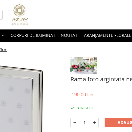
CORPURI DE ILUMINAT
NOUTATI
ARANJAMENTE FLORALE
13cm
Rama foto argintata n
190,00 Lei
3
IN STOC
ADAUG