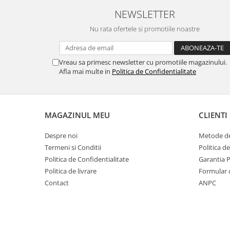
MORRIS&AMP;CO
NEWSLETTER
KINGSLEY
Nu rata ofertele si promotiile noastre
SERENDIPITY GOLD
SERENDIPITY PLATINUM
CHELSEA
Vreau sa primesc newsletter cu promotiile magazinului.
Afla mai multe in
Politica de Confidentialitate
MEDICEA
CELESTIAL
PATCHWORK WILLOW
BLUE LILY
MAGAZINUL MEU
CLIENTI
HIBISCUS
Despre noi
Metode de
SWAN
Termeni si Conditii
Politica d
FLORENTINE TURQUOISE
Politica de Confidentialitate
Garantia 
ANTHEMION GREY
Politica de livrare
Formular 
ORCHARD
Contact
ANPC
CREATURES OF CURIOSITY
JARDIN
RENAISSANCE RED