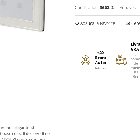
Cod Produs:
3663-2
Ai nevoie 
Adauga la Favorite
Cere 
Livr
GRA
+20
la
Branduri
come
Autentice
de
mini
Internationale
300
Ron
onimul elegantei si
ioase colectii de servicii de
 CADOURI pentru cei care