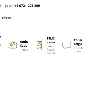
de ajutor?
+4 0721 203 809
informatii
are
TUITA
FELICITARE
Consultanță
Ambalare
cadou
asigurată
nzi
Cadou
pentru
Consiliere
impecabilă
fiecare
m
gratuită
comanda