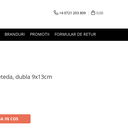
+4 0721 203 809
0,00
BRANDURI
PROMOTII
FORMULAR DE RETUR
eteda, dubla 9x13cm
A IN COS