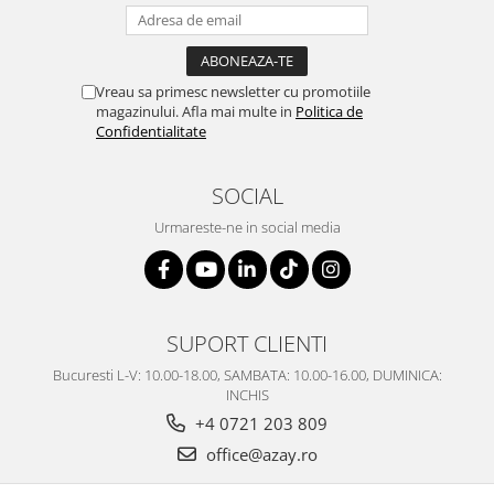
SERENDIPITY WHITE
FLOWER FESTIVAL BLUE
FLOWER FESTIVAL RED
Vreau sa primesc newsletter cu promotiile
LOVE BIRDS
magazinului. Afla mai multe in
Politica de
CHIQUE VERDE
Confidentialitate
CHIQUE ROZ
CHIQUE STRIPES VERDE
SOCIAL
Renaissance Grey
Urmareste-ne in social media
Royal White
CHIQUE STRIPES GALBEN
CHIQUE GALBEN
SUPORT CLIENTI
Bucuresti L-V: 10.00-18.00, SAMBATA: 10.00-16.00, DUMINICA:
INCHIS
+4 0721 203 809
office@azay.ro