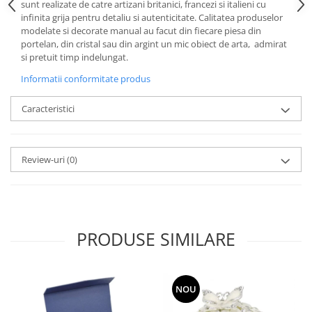
Cote Noire
sunt realizate de catre artizani britanici, francezi si italieni cu
ARRIS
infinita grija pentru detaliu si autenticitate. Calitatea produselor
modelate si decorate manual au facut din fiecare piesa din
CELESTIAL PLATINUM
portelan, din cristal sau din argint un mic obiect de arta, admirat
CORNUCOPIA
si pretuit timp indelungat.
INTAGLIO
Informatii conformitate produs
JASPER CONRAN GOLD
RENAISSANCE GOLD
Caracteristici
ANTHEMION BLUE
BUTTERFLY BLOOM
OLD COUNTRY ROSES
Review-uri
(0)
PASHMINA
SIGNET PLATINUM
CELESTIAL GOLD
NATURE
PRODUSE SIMILARE
CHINOISERIE WHITE
JASPER CONRAN WHITE
GILDED MUSE
NOU
WONDERLUST