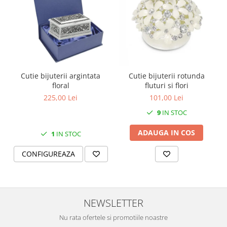
MORRIS&AMP;CO
KINGSLEY
SERENDIPITY GOLD
SERENDIPITY PLATINUM
CHELSEA
MEDICEA
Cutie bijuterii argintata
Cutie bijuterii rotunda
floral
fluturi si flori
CELESTIAL
225,00 Lei
101,00 Lei
PATCHWORK WILLOW
BLUE LILY
9
IN STOC
HIBISCUS
ADAUGA IN COS
1
IN STOC
SWAN
FLORENTINE TURQUOISE
CONFIGUREAZA
ANTHEMION GREY
ORCHARD
CREATURES OF CURIOSITY
NEWSLETTER
JARDIN
Nu rata ofertele si promotiile noastre
RENAISSANCE RED