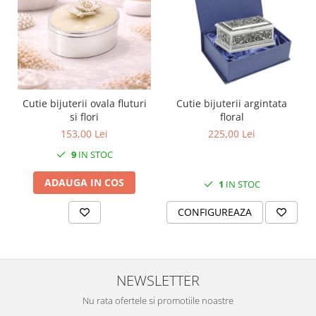
MORRIS&AMP;CO
KINGSLEY
SERENDIPITY GOLD
SERENDIPITY PLATINUM
CHELSEA
MEDICEA
Cutie bijuterii ovala fluturi
Cutie bijuterii argintata
si flori
floral
CELESTIAL
153,00 Lei
225,00 Lei
PATCHWORK WILLOW
9
IN STOC
BLUE LILY
HIBISCUS
ADAUGA IN COS
1
IN STOC
SWAN
FLORENTINE TURQUOISE
CONFIGUREAZA
ANTHEMION GREY
ORCHARD
CREATURES OF CURIOSITY
NEWSLETTER
JARDIN
Nu rata ofertele si promotiile noastre
RENAISSANCE RED