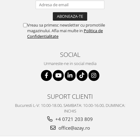
SERENDIPITY WHITE
FLOWER FESTIVAL BLUE
FLOWER FESTIVAL RED
Vreau sa primesc newsletter cu promotiile
LOVE BIRDS
magazinului. Afla mai multe in
Politica de
CHIQUE VERDE
Confidentialitate
CHIQUE ROZ
CHIQUE STRIPES VERDE
SOCIAL
Renaissance Grey
Urmareste-ne in social media
Royal White
CHIQUE STRIPES GALBEN
CHIQUE GALBEN
SUPORT CLIENTI
Bucuresti L-V: 10.00-18.00, SAMBATA: 10.00-16.00, DUMINICA:
INCHIS
+4 0721 203 809
office@azay.ro