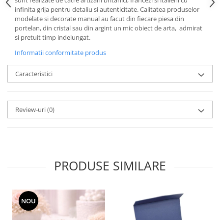
Cote Noire
sunt realizate de catre artizani britanici, francezi si italieni cu
infinita grija pentru detaliu si autenticitate. Calitatea produselor
ARRIS
modelate si decorate manual au facut din fiecare piesa din
CELESTIAL PLATINUM
portelan, din cristal sau din argint un mic obiect de arta, admirat
CORNUCOPIA
si pretuit timp indelungat.
INTAGLIO
Informatii conformitate produs
JASPER CONRAN GOLD
RENAISSANCE GOLD
Caracteristici
ANTHEMION BLUE
BUTTERFLY BLOOM
Review-uri
(0)
OLD COUNTRY ROSES
PASHMINA
SIGNET PLATINUM
CELESTIAL GOLD
PRODUSE SIMILARE
NATURE
CHINOISERIE WHITE
JASPER CONRAN WHITE
NOU
GILDED MUSE
WONDERLUST